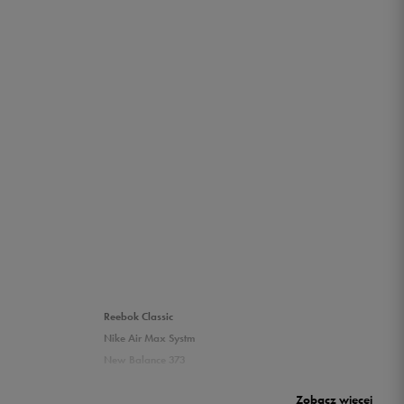
Reebok Classic
Nike Air Max Systm
New Balance 373
Umbro Griffin
Zobacz więcej
New Balance 500