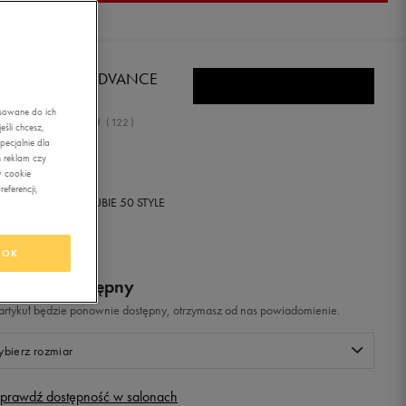
EBOK COURT ADVANCE
asowane do ich
4.9
(
122
)
śli chcesz,
ecjalnie dla
9,99
zł
z Vat
 reklam czy
w cookie
eferencji,
+ 1000 PKT W
KLUBIE 50 STYLE
OK
odukt niedostępny
i artykuł będzie ponownie dostępny, otrzymasz od nas powiadomienie.
bierz rozmiar
prawdź dostępność w salonach
Rozmiary EU
Rozmiary US