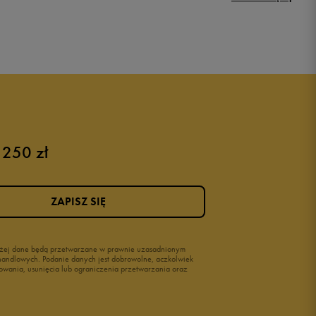
Puma sneakersy męskie
Buty adidas męskie
Buty męskie czarne
Buty męskie Nike
Buty męskie 42
 250 zł
Buty męskie 46
ZAPISZ SIĘ
wyżej dane będą przetwarzane w prawnie uzasadnionym
i handlowych. Podanie danych jest dobrowolne, aczkolwiek
owania, usunięcia lub ograniczenia przetwarzania oraz