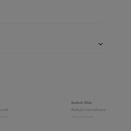
Reebok Glide
bound
Reebok Court Advance
Court
Puma Rebound
8%
adidas Ozelle
Fila Grand Tier