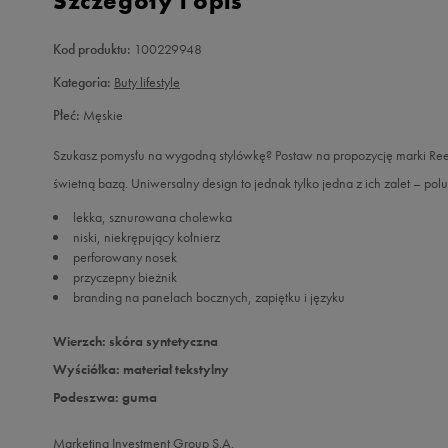
Szczegóły i opis
Kod produktu:
100229948
Kategoria:
Buty lifestyle
Płeć:
Męskie
Szukasz pomysłu na wygodną stylówkę? Postaw na propozycję marki R
świetną bazą. Uniwersalny design to jednak tylko jedna z ich zalet – po
lekka, sznurowana cholewka
niski, niekrępujący kołnierz
perforowany nosek
przyczepny bieżnik
branding na panelach bocznych, zapiętku i języku
Wierzch: skóra syntetyczna
Wyściółka: materiał tekstylny
Podeszwa: guma
Marketing Investment Group S.A.