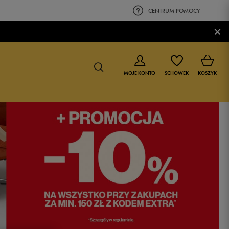
CENTRUM POMOCY
×
MOJE KONTO
SCHOWEK
KOSZYK
BUTY DLA CHŁOPCA
BUTY DLA DZIEWCZYNKI
0-4 lat
0-4 lat
4-8 lat
4-8 lat
9-16 lat
9-16 lat