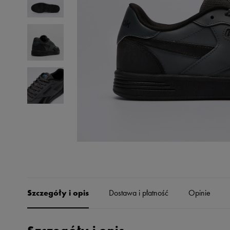
Skechers
Timberland
Umbro
Under Armour
Up8
U.S. Polo ASSN.
Vans
Szczegóły i opis
Dostawa i płatność
Opinie