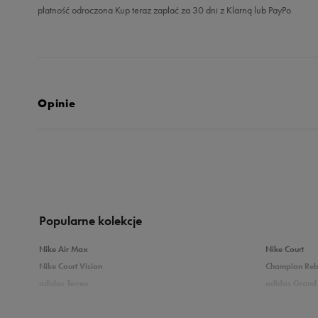
płatność odroczona Kup teraz zapłać za 30 dni z Klarną lub PayPo
Opinie
4.9
opinii klientów
122
z całego okresu
zebranych i zweryfikowanych przez
Popularne kolekcje
Nike Air Max
Nike Court
Nike Court Vision
Champion Re
adidas Terrex
adidas Grand 
5
9
Puma Caven
Vans Filmore
adidas Breaknet
Skechers Uno