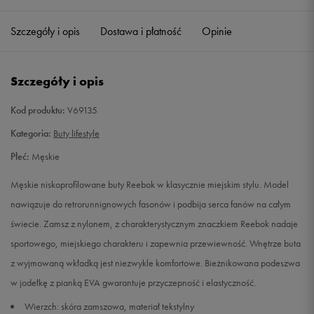
40,5
26 cm
Powiadom o dostępności
Szczegóły i opis
Dostawa i płatność
Opinie
41
26,5 cm
Powiadom o dostępności
Szczegóły i opis
42
27 cm
Powiadom o dostępności
Kod produktu:
V69135
42,5
27,5 cm
Powiadom o dostępności
Kategoria:
Buty lifestyle
Płeć:
Męskie
43
28 cm
Powiadom o dostępności
Męskie niskoprofilowane buty Reebok w klasycznie miejskim stylu. Model
44
28,5 cm
Powiadom o dostępności
nawiązuje do retrorunnignowych fasonów i podbija serca fanów na całym
świecie. Zamsz z nylonem, z charakterystycznym znaczkiem Reebok nadaje
44,5
29 cm
Powiadom o dostępności
sportowego, miejskiego charakteru i zapewnia przewiewność. Wnętrze buta
z wyjmowaną wkładką jest niezwykle komfortowe. Bieżnikowana podeszwa
45
29,5 cm
Powiadom o dostępności
w jodełkę z pianką EVA gwarantuje przyczepność i elastyczność.
Wierzch: skóra zamszowa, materiał tekstylny
45,5
30 cm
Powiadom o dostępności