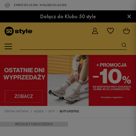
ZWROT DO 30 DNI. W KLUBIE DO 60 DNI.
×
Dołącz do Klubu 50 style
STRONA GŁÓWNA
MĘSKIE
BUTY
BUTY LIFESTYLE
PRODUKT NIEDOSTĘPNY