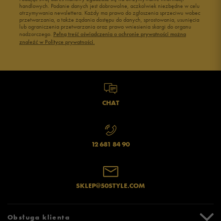
handlowych. Podanie danych jest dobrowolne, aczkolwiek niezbędne w celu
otrzymywania newslettera. Każdy ma prawo do zgłoszenia sprzeciwu wobec
przetwarzania, a także żądania dostępu do danych, sprostowania, usunięcia
lub ograniczenia przetwarzania oraz prawo wniesienia skargi do organu
nadzorczego.
Pełną treść oświadczenia o ochronie prywatności można
znaleźć w Polityce prywatności.
CHAT
12 681 84 90
SKLEP@50STYLE.COM
Obsługa klienta