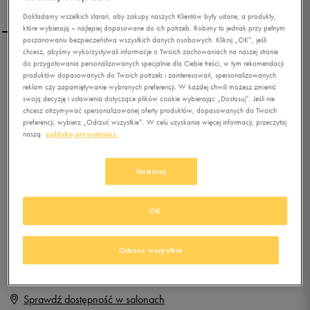
Dokładamy wszelkich starań, aby zakupy naszych Klientów były udane, a produkty,
które wybierają – najlepiej dopasowane do ich potrzeb. Robimy to jednak przy pełnym
poszanowaniu bezpieczeństwa wszystkich danych osobowych. Kliknij „OK”, jeśli
chcesz, abyśmy wykorzystywali informacje o Twoich zachowaniach na naszej stronie
REEBOK ROYAL CL JOG
do przygotowania personalizowanych specjalnie dla Ciebie treści, w tym rekomendacji
produktów dopasowanych do Twoich potrzeb i zainteresowań, spersonalizowanych
2RS
reklam czy zapamiętywanie wybranych preferencji. W każdej chwili możesz zmienić
swoją decyzję i ustawienia dotyczące plików cookie wybierając „Dostosuj”. Jeśli nie
0.0
(
0
)
chcesz otrzymywać spersonalizowanej oferty produktów, dopasowanych do Twoich
preferencji, wybierz „Odrzuć wszystkie”. W celu uzyskania więcej informacji, przeczytaj
59,99
zł
z Vat
naszą
politykę prywatności.
+ 300 PKT W
KLUBIE 50 STYLE
Dostosuj
OK
Produkt niedostępny
Jeśli artykuł będzie ponownie dostępny, otrzymasz od nas powiadomienie.
Odrzuć wszystkie
Wybierz rozmiar
Sprawdź dostępność w salonach
Rozmiary EU
Rozmiary US