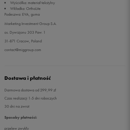
Wyściółka: materiał tekstylny
Wkładka: OrthoLite
47
31 cm
Powiadom o dostępności
Podeszwa: EVA, guma
Marketing Investment Group S.A.
48,5
32 cm
Powiadom o dostępności
os. Dywizjonu 303 Paw. 1
31-871 Cracow, Poland
contact@miggroup.com
Dostawa i płatność
Darmowa dostawa od 299,99 zł
Czas realizacji 1-5 dni roboczych
30 dni na zwrot
Sposoby płatności:
przelew zwykły