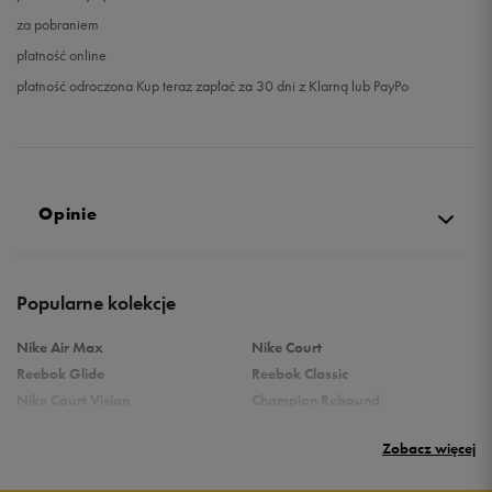
za pobraniem
płatność online
płatność odroczona Kup teraz zapłać za 30 dni z Klarną lub PayPo
Opinie
Produkt nie posiada recenzji
Popularne kolekcje
Nike Air Max
Nike Court
Reebok Glide
Reebok Classic
Nike Court Vision
Champion Rebound
Reebok Court Advance
Nike Air Max Systm
Zobacz więcej
adidas Terrex
adidas Grand Court
Puma Rebound
New Balance 373