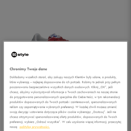
Chronimy Twoje dane
Dokładamy wszelkich starań, aby zakupy naszych Klientów były udane, a produkty,
które wybierają – najlepiej dopasowane do ich potrzeb. Robimy to jednak przy pełnym
poszanowaniu bezpieczeństwa wszystkich danych osobowych. Kliknij „OK”, jeśli
chcesz, abyśmy wykorzystywali informacje o Twoich zachowaniach na naszej stronie
do przygotowania personalizowanych specjalnie dla Ciebie treści, w tym rekomendacji
produktów dopasowanych do Twoich potrzeb i zainteresowań, spersonalizowanych
reklam czy zapamiętywanie wybranych preferencji. W każdej chwili możesz zmienić
1/2
swoją decyzję i ustawienia dotyczące plików cookie wybierając „Dostosuj”. Jeśli nie
chcesz otrzymywać spersonalizowanej oferty produktów, dopasowanych do Twoich
preferencji, wybierz „Odrzuć wszystkie”. W celu uzyskania więcej informacji, przeczytaj
naszą
politykę prywatności.