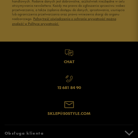
handlowych. Podanie danych jest dobrowolne, aczkolwiek niezbędne w celu
otrzymywania newslettera. Każdy ma prawo do zgłoszenia sprzeciwu wobec
przetwarzania, a także żądania dostępu do danych, sprostowania, usunięcia
lub ograniczenia przetwarzania oraz prawo wniesienia skargi do organu
nadzorczego.
Pełną treść oświadczenia o ochronie prywatności można
znaleźć w Polityce prywatności.
CHAT
12 681 84 90
SKLEP@50STYLE.COM
Obsługa klienta