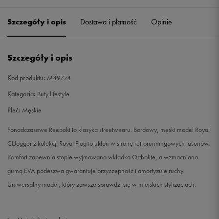
38
Powiadom o dostępności
Szczegóły i opis
Dostawa i płatność
Opinie
40,5
26 cm
Powiadom o dostępności
Szczegóły i opis
41
26,5 cm
Powiadom o dostępności
Kod produktu:
M49774
42
27 cm
Powiadom o dostępności
Kategoria:
Buty lifestyle
Płeć:
Męskie
42,5
27,5 cm
Powiadom o dostępności
Ponadczasowe Reeboki to klasyka streetwearu. Bordowy, męski model Royal
43
28 cm
Powiadom o dostępności
CLJogger z kolekcji Royal Flag to ukłon w stronę retrorunningowych fasonów.
Komfort zapewnia stopie wyjmowana wkładka Ortholite, a wzmacniana
44
28,5 cm
Powiadom o dostępności
gumą EVA podeszwa gwarantuje przyczepność i amortyzuje ruchy.
Uniwersalny model, który zawsze sprawdzi się w miejskich stylizacjach.
44,5
29 cm
Powiadom o dostępności
45
29,5 cm
Powiadom o dostępności