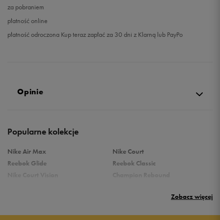
za pobraniem
płatność online
płatność odroczona Kup teraz zapłać za 30 dni z Klarną lub PayPo
Opinie
Produkt nie posiada recenzji
Popularne kolekcje
Nike Air Max
Nike Court
Reebok Glide
Reebok Classic
Nike Court Vision
Champion Rebound
Reebok Court Advance
Nike Air Max Systm
Zobacz więcej
adidas Terrex
adidas Grand Court
Puma Rebound
New Balance 373