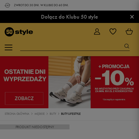
ZWROT DO 30 DNI. W KLUBIE DO 60 DNI.
×
Dołącz do Klubu 50 style
STRONA GŁÓWNA
MĘSKIE
BUTY
BUTY LIFESTYLE
PRODUKT NIEDOSTĘPNY