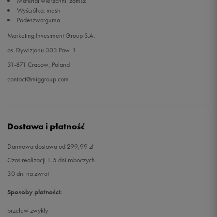
Materiał wierzchni: zamsz
Wyściółka: mesh
Podeszwa:guma
45,5
30 cm
Powiadom o dostępności
Marketing Investment Group S.A.
os. Dywizjonu 303 Paw. 1
31-871 Cracow, Poland
contact@miggroup.com
Dostawa i płatność
Darmowa dostawa od 299,99 zł
Czas realizacji 1-5 dni roboczych
30 dni na zwrot
Sposoby płatności:
przelew zwykły