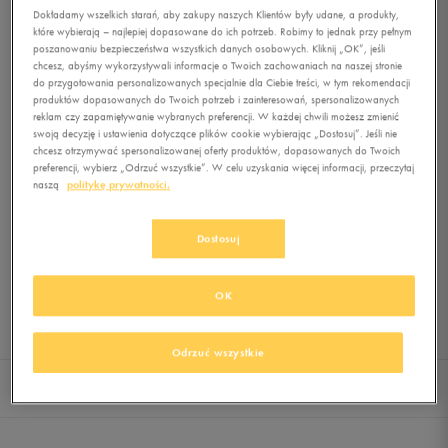
MID
Dokładamy wszelkich starań, aby zakupy naszych Klientów były udane, a produkty,
które wybierają – najlepiej dopasowane do ich potrzeb. Robimy to jednak przy pełnym
poszanowaniu bezpieczeństwa wszystkich danych osobowych. Kliknij „OK”, jeśli
0.0
(
0
)
chcesz, abyśmy wykorzystywali informacje o Twoich zachowaniach na naszej stronie
99,99
zł
z Vat
do przygotowania personalizowanych specjalnie dla Ciebie treści, w tym rekomendacji
produktów dopasowanych do Twoich potrzeb i zainteresowań, spersonalizowanych
+ 500 PKT W
KLUBIE 50 STYLE
reklam czy zapamiętywanie wybranych preferencji. W każdej chwili możesz zmienić
swoją decyzję i ustawienia dotyczące plików cookie wybierając „Dostosuj”. Jeśli nie
chcesz otrzymywać spersonalizowanej oferty produktów, dopasowanych do Twoich
preferencji, wybierz „Odrzuć wszystkie”. W celu uzyskania więcej informacji, przeczytaj
naszą
politykę prywatności.
Produkt niedostępny
Jeśli artykuł będzie ponownie dostępny, otrzymasz od nas powiadomienie.
Dostosuj
Wybierz rozmiar
OK
Sprawdź dostępność w salonach
Rozmiary EU
Rozmiary US
Odrzuć wszystkie
40,5
26 cm
Powiadom o dostępności
Szczegóły i opis
Dostawa i płatność
Opinie
41
26,5 cm
Powiadom o dostępności