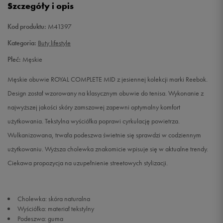
Szczegóły i opis
42
27 cm
Powiadom o dostępności
Kod produktu:
M41397
42,5
27,5 cm
Powiadom o dostępności
Kategoria:
Buty lifestyle
Płeć:
Męskie
43
28 cm
Powiadom o dostępności
Męskie obuwie ROYAL COMPLETE MID z jesiennej kolekcji marki Reebok.
44
28,5 cm
Powiadom o dostępności
Design został wzorowany na klasycznym obuwie do tenisa. Wykonanie z
najwyższej jakości skóry zamszowej zapewni optymalny komfort
44,5
29 cm
Powiadom o dostępności
użytkowania. Tekstylna wyściółka poprawi cyrkulację powietrza.
Wulkanizowana, trwała podeszwa świetnie się sprawdzi w codziennym
45
29,5 cm
Powiadom o dostępności
użytkowaniu. Wyższa cholewka znakomicie wpisuje się w aktualne trendy.
Ciekawa propozycja na uzupełnienie streetowych stylizacji.
45,5
30 cm
Powiadom o dostępności
47
31 cm
Powiadom o dostępności
Cholewka: skóra naturalna
Wyściółka: materiał tekstylny
Podeszwa: guma