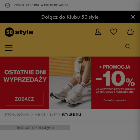
ZWROT DO 30 DNI. W KLUBIE DO 60 DNI.
×
Dołącz do Klubu 50 style
STRONA GŁÓWNA
MĘSKIE
BUTY
BUTY LIFESTYLE
PRODUKT NIEDOSTĘPNY