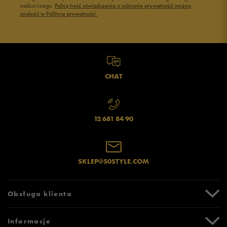
nadzorczego.
Pełną treść oświadczenia o ochronie prywatności można
znaleźć w Polityce prywatności.
CHAT
12 681 84 90
SKLEP@50STYLE.COM
Obsługa klienta
Centrum Pomocy
Informacje