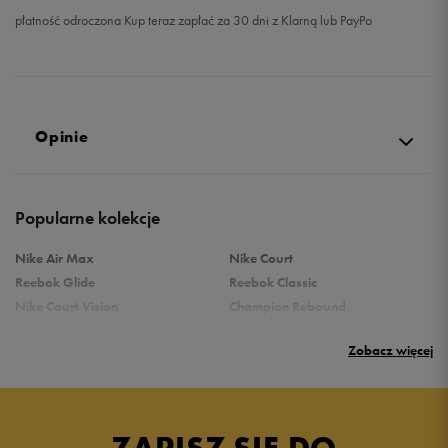
płatność odroczona Kup teraz zapłać za 30 dni z Klarną lub PayPo
Opinie
Produkt nie posiada recenzji
Popularne kolekcje
Nike Air Max
Nike Court
Reebok Glide
Reebok Classic
Nike Court Vision
Champion Rebound
Reebok Court Advance
Nike Air Max Systm
Zobacz więcej
adidas Terrex
adidas Grand Court
Puma Rebound
New Balance 373
Puma Caven
Vans Filmore
adidas Ozelle
Umbro Griffin