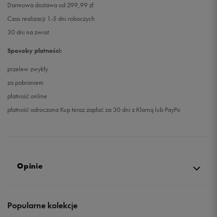
Darmowa dostawa od 299,99 zł
Czas realizacji 1-5 dni roboczych
30 dni na zwrot
Sposoby płatności:
przelew zwykły
za pobraniem
płatność online
płatność odroczona Kup teraz zapłać za 30 dni z Klarną lub PayPo
Opinie
Produkt nie posiada recenzji
Popularne kolekcje