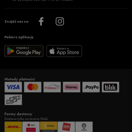
Więcej >
Klub 50 style
Regulamin sklepu 50 style
Praca
Regulamin aplikacji 50 style
Informacje o firmie
Więcej regulaminów >
Znajdź nas na
Pobierz aplikację
Metody płatności
Formy dostawy
Dostawa tylko na terenie Polski