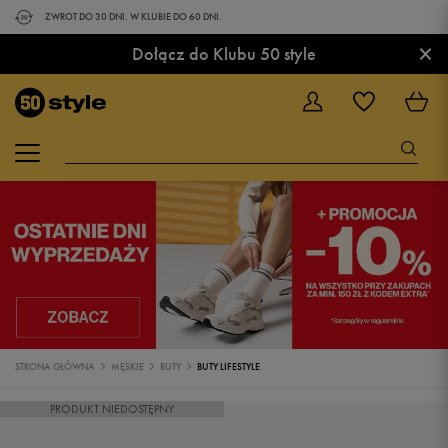
ZWROT DO 30 DNI. W KLUBIE DO 60 DNI.
×
Dołącz do Klubu 50 style
STRONA GŁÓWNA
MĘSKIE
BUTY
BUTY LIFESTYLE
PRODUKT NIEDOSTĘPNY