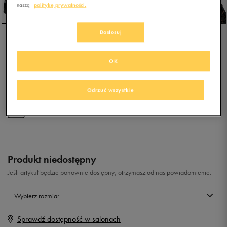
naszą
politykę prywatności.
Dostosuj
REEBOK ROYAL COMPLETE
PMW
OK
0.0
(
0
)
Odrzuć wszystkie
109,99
zł
z Vat
+ 550 PKT W
KLUBIE 50 STYLE
Produkt niedostępny
Jeśli artykuł będzie ponownie dostępny, otrzymasz od nas powiadomienie.
Wybierz rozmiar
Sprawdź dostępność w salonach
Rozmiary EU
Rozmiary US