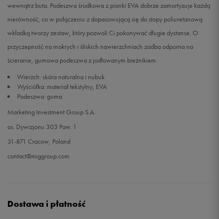
wewnątrz buta. Podeszwa środkowa z pianki EVA dobrze zamortyzuje każdą
nierówność, co w połączeniu z dopasowującą się do stopy poliuretanową
47
31 cm
Powiadom o dostępności
wkładką tworzy zestaw, który pozwoli Ci pokonywać długie dystanse. O
przyczepność na mokrych i śliskich nawierzchniach zadba odporna na
ścieranie, gumowa podeszwa z jodłowanym bieżnikiem.
Wierzch: skóra naturalna i nubuk
Wyściółka: materiał tekstylny, EVA
Podeszwa: guma
Marketing Investment Group S.A.
os. Dywizjonu 303 Paw. 1
31-871 Cracow, Poland
contact@miggroup.com
Dostawa i płatność