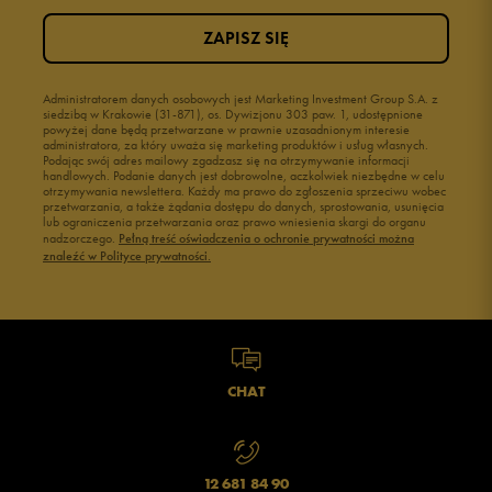
Bordowe buty męskie
Buty męskie czarne
Buty czerwone męskie
Buty niebieskie
ZAPISZ SIĘ
Buty szare męskie
Buty męskie Nike
Buty męskie Puma
Buty męskie wysokie
Administratorem danych osobowych jest Marketing Investment Group S.A. z
Buty męskie 41
Buty męskie 42
siedzibą w Krakowie (31-871), os. Dywizjonu 303 paw. 1, udostępnione
powyżej dane będą przetwarzane w prawnie uzasadnionym interesie
Buty męskie 43
Buty męskie 44
administratora, za który uważa się marketing produktów i usług własnych.
Buty męskie 45
Buty męskie 46
Podając swój adres mailowy zgadzasz się na otrzymywanie informacji
handlowych. Podanie danych jest dobrowolne, aczkolwiek niezbędne w celu
otrzymywania newslettera. Każdy ma prawo do zgłoszenia sprzeciwu wobec
przetwarzania, a także żądania dostępu do danych, sprostowania, usunięcia
lub ograniczenia przetwarzania oraz prawo wniesienia skargi do organu
nadzorczego.
Pełną treść oświadczenia o ochronie prywatności można
znaleźć w Polityce prywatności.
CHAT
12 681 84 90