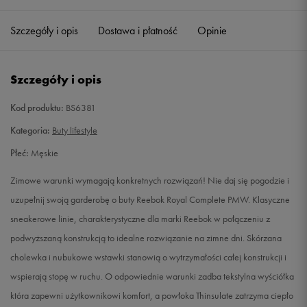
40,5
26 cm
Powiadom o dostępności
Szczegóły i opis
Dostawa i płatność
Opinie
41
26,5 cm
Powiadom o dostępności
Szczegóły i opis
42
27 cm
Powiadom o dostępności
Kod produktu:
BS6381
42,5
27,5 cm
Powiadom o dostępności
Kategoria:
Buty lifestyle
Płeć:
Męskie
43
28 cm
Powiadom o dostępności
Zimowe warunki wymagają konkretnych rozwiązań! Nie daj się pogodzie i
44
28,5 cm
Powiadom o dostępności
uzupełnij swoją garderobę o buty Reebok Royal Complete PMW. Klasyczne
sneakerowe linie, charakterystyczne dla marki Reebok w połączeniu z
44,5
29 cm
Powiadom o dostępności
podwyższaną konstrukcją to idealne rozwiązanie na zimne dni. Skórzana
cholewka i nubukowe wstawki stanowią o wytrzymałości całej konstrukcji i
45
29,5 cm
Powiadom o dostępności
wspierają stopę w ruchu. O odpowiednie warunki zadba tekstylna wyściółka
która zapewni użytkownikowi komfort, a powłoka Thinsulate zatrzyma ciepło
45,5
30 cm
Powiadom o dostępności