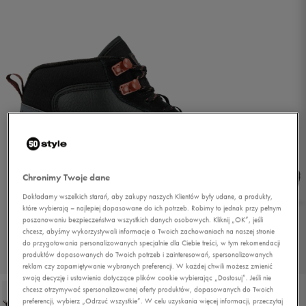
Chronimy Twoje dane
Dokładamy wszelkich starań, aby zakupy naszych Klientów były udane, a produkty,
które wybierają – najlepiej dopasowane do ich potrzeb. Robimy to jednak przy pełnym
poszanowaniu bezpieczeństwa wszystkich danych osobowych. Kliknij „OK”, jeśli
chcesz, abyśmy wykorzystywali informacje o Twoich zachowaniach na naszej stronie
do przygotowania personalizowanych specjalnie dla Ciebie treści, w tym rekomendacji
produktów dopasowanych do Twoich potrzeb i zainteresowań, spersonalizowanych
1/6
reklam czy zapamiętywanie wybranych preferencji. W każdej chwili możesz zmienić
swoją decyzję i ustawienia dotyczące plików cookie wybierając „Dostosuj”. Jeśli nie
chcesz otrzymywać spersonalizowanej oferty produktów, dopasowanych do Twoich
preferencji, wybierz „Odrzuć wszystkie”. W celu uzyskania więcej informacji, przeczytaj