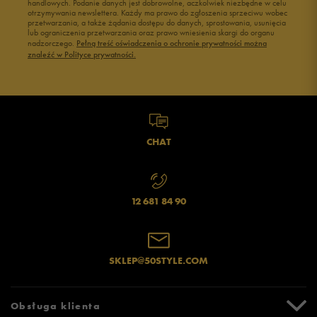
handlowych. Podanie danych jest dobrowolne, aczkolwiek niezbędne w celu
otrzymywania newslettera. Każdy ma prawo do zgłoszenia sprzeciwu wobec
przetwarzania, a także żądania dostępu do danych, sprostowania, usunięcia
lub ograniczenia przetwarzania oraz prawo wniesienia skargi do organu
nadzorczego.
Pełną treść oświadczenia o ochronie prywatności można
znaleźć w Polityce prywatności.
CHAT
12 681 84 90
SKLEP@50STYLE.COM
Obsługa klienta