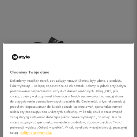
Chronimy Twoje dane
Dokładamy wszelkich starań, aby zakupy naszych Klientów były udane, a produkty,
które wybierają – najlepiej dopasowane do ich potrzeb. Robimy to jednak przy pełnym
poszanowaniu bezpieczeństwa wszystkich danych osobowych. Kliknij „OK”, jeśli
chcesz, abyśmy wykorzystywali informacje o Twoich zachowaniach na naszej stronie
do przygotowania personalizowanych specjalnie dla Ciebie treści, w tym rekomendacji
produktów dopasowanych do Twoich potrzeb i zainteresowań, spersonalizowanych
reklam czy zapamiętywanie wybranych preferencji. W każdej chwili możesz zmienić
1/2
swoją decyzję i ustawienia dotyczące plików cookie wybierając „Dostosuj”. Jeśli nie
chcesz otrzymywać spersonalizowanej oferty produktów, dopasowanych do Twoich
preferencji, wybierz „Odrzuć wszystkie”. W celu uzyskania więcej informacji, przeczytaj
naszą
politykę prywatności.