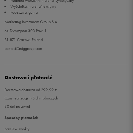
Materiał wierzchni:materiał syntetyczny
Wyściółka: materiał tekstylny
Podeszwa: guma
46
30,5 cm
Powiadom o dostępności
Marketing Investment Group S.A.
os. Dywizjonu 303 Paw. 1
31-871 Cracow, Poland
contact@miggroup.com
Dostawa i płatność
Darmowa dostawa od 299,99 zł
Czas realizacji 1-5 dni roboczych
30 dni na zwrot
Sposoby płatności:
przelew zwykły