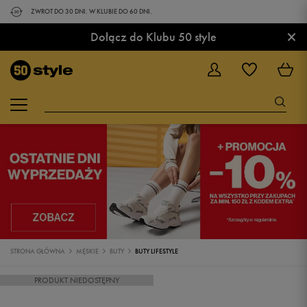
ZWROT DO 30 DNI. W KLUBIE DO 60 DNI.
×
Dołącz do Klubu 50 style
STRONA GŁÓWNA
MĘSKIE
BUTY
BUTY LIFESTYLE
PRODUKT NIEDOSTĘPNY