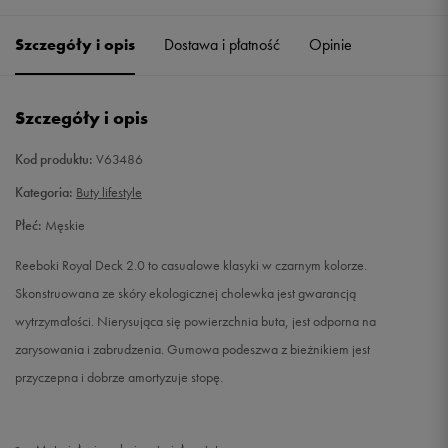
40,5
26 cm
Powiadom o dostępności
Szczegóły i opis
Dostawa i płatność
Opinie
41
26,5 cm
Powiadom o dostępności
Szczegóły i opis
42
27 cm
Powiadom o dostępności
Kod produktu:
V63486
42,5
27,5 cm
Powiadom o dostępności
Kategoria:
Buty lifestyle
Płeć:
Męskie
43
28 cm
Powiadom o dostępności
Reeboki Royal Deck 2.0 to casualowe klasyki w czarnym kolorze.
44
28,5 cm
Powiadom o dostępności
Skonstruowana ze skóry ekologicznej cholewka jest gwarancją
wytrzymałości. Nierysująca się powierzchnia buta, jest odporna na
44,5
29 cm
Powiadom o dostępności
zarysowania i zabrudzenia. Gumowa podeszwa z bieżnikiem jest
przyczepna i dobrze amortyzuje stopę.
45
29,5 cm
Powiadom o dostępności
45,5
30 cm
Powiadom o dostępności