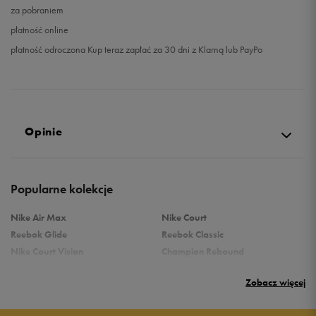
za pobraniem
płatność online
płatność odroczona Kup teraz zapłać za 30 dni z Klarną lub PayPo
Opinie
Produkt nie posiada recenzji
Popularne kolekcje
Nike Air Max
Nike Court
Reebok Glide
Reebok Classic
Nike Court Vision
Champion Rebound
Reebok Court Advance
Nike Air Max Systm
Zobacz więcej
adidas Terrex
adidas Grand Court
Puma Rebound
New Balance 373