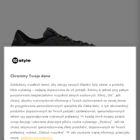
Chronimy Twoje dane
Dokładamy wszelkich starań, aby zakupy naszych Klientów były udane, a produkty,
które wybierają – najlepiej dopasowane do ich potrzeb. Robimy to jednak przy pełnym
poszanowaniu bezpieczeństwa wszystkich danych osobowych. Kliknij „OK”, jeśli
chcesz, abyśmy wykorzystywali informacje o Twoich zachowaniach na naszej stronie
do przygotowania personalizowanych specjalnie dla Ciebie treści, w tym rekomendacji
produktów dopasowanych do Twoich potrzeb i zainteresowań, spersonalizowanych
reklam czy zapamiętywanie wybranych preferencji. W każdej chwili możesz zmienić
1/5
swoją decyzję i ustawienia dotyczące plików cookie wybierając „Dostosuj”. Jeśli nie
chcesz otrzymywać spersonalizowanej oferty produktów, dopasowanych do Twoich
preferencji, wybierz „Odrzuć wszystkie”. W celu uzyskania więcej informacji, przeczytaj
naszą
politykę prywatności.