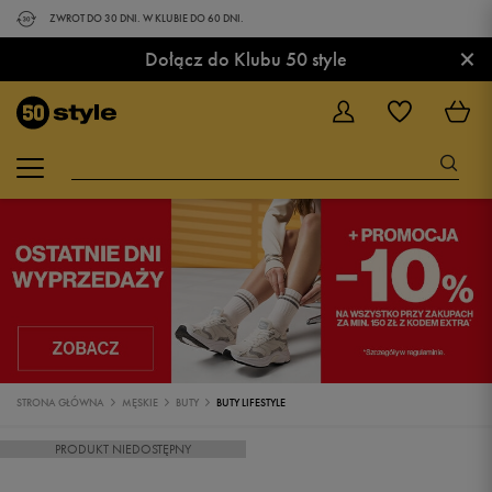
ZWROT DO 30 DNI. W KLUBIE DO 60 DNI.
×
Dołącz do Klubu 50 style
STRONA GŁÓWNA
MĘSKIE
BUTY
BUTY LIFESTYLE
PRODUKT NIEDOSTĘPNY