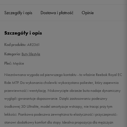
40,5
26 cm
Powiadom o dostępności
Szczegóły i opis
Dostawa i płatność
Opinie
41
26,5 cm
Powiadom o dostępności
Szczegóły i opis
42
27 cm
Powiadom o dostępności
Kod produktu:
AR2361
42,5
27,5 cm
Powiadom o dostępności
Kategoria:
Buty lifestyle
Płeć:
Męskie
43
28 cm
Powiadom o dostępności
Niezrównana wygoda od pierwszego kontaktu - to właśnie Reebok Royal EC
44
28,5 cm
Powiadom o dostępności
Ride MTP. Do wykonania cholewki wykorzystano poliester, który zapewnia
przewiewność i wentylację. Niskowycięte obrzeże buta nadaje dynamiczny
44,5
29 cm
Powiadom o dostępności
wygląd i gwarantuje dopasowanie. Dzięki zastosowaniu podeszwy
środkowej 3D Ultralite, model amortyzuje wstrząsy, nie tracąc przy tym
45
29,5 cm
Powiadom o dostępności
lekkości. Piankowa podeszwa zewnętrzna to elastyczność i przyczepność-
stanowi dodatkowy komfort dla stopy. Idealna propozycja dla mężczyzn
45,5
30 cm
Powiadom o dostępności