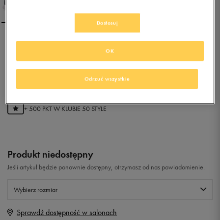
Dostosuj
REEBOK ROYAL EC RIDE
OK
MTP
0.0
(
0
)
Odrzuć wszystkie
99,99
zł
z Vat
+ 500 PKT W
KLUBIE 50 STYLE
Produkt niedostępny
Jeśli artykuł będzie ponownie dostępny, otrzymasz od nas powiadomienie.
Wybierz rozmiar
Sprawdź dostępność w salonach
Rozmiary EU
Rozmiary US