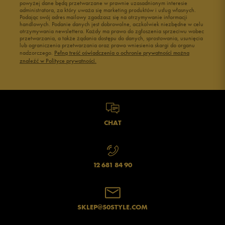
powyżej dane będą przetwarzane w prawnie uzasadnionym interesie
Buty męskie 43
Buty męskie 44
administratora, za który uważa się marketing produktów i usług własnych.
Buty męskie 45
Buty męskie 46
Podając swój adres mailowy zgadzasz się na otrzymywanie informacji
handlowych. Podanie danych jest dobrowolne, aczkolwiek niezbędne w celu
otrzymywania newslettera. Każdy ma prawo do zgłoszenia sprzeciwu wobec
przetwarzania, a także żądania dostępu do danych, sprostowania, usunięcia
lub ograniczenia przetwarzania oraz prawo wniesienia skargi do organu
nadzorczego.
Pełną treść oświadczenia o ochronie prywatności można
znaleźć w Polityce prywatności.
CHAT
12 681 84 90
SKLEP@50STYLE.COM