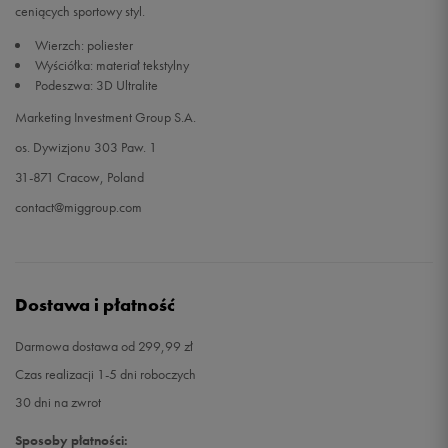
ceniących sportowy styl.
Wierzch: poliester
Wyściółka: materiał tekstylny
Podeszwa: 3D Ultralite
Marketing Investment Group S.A.
os. Dywizjonu 303 Paw. 1
31-871 Cracow, Poland
contact@miggroup.com
Dostawa i płatność
Darmowa dostawa od 299,99 zł
Czas realizacji 1-5 dni roboczych
30 dni na zwrot
Sposoby płatności: