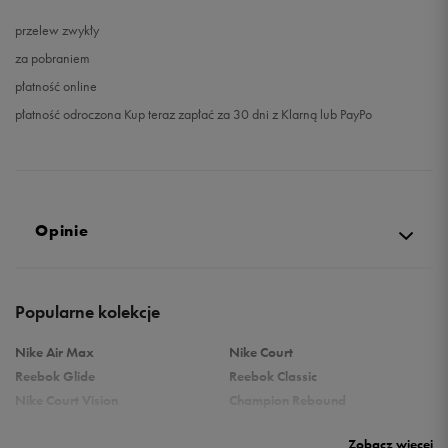
przelew zwykły
za pobraniem
płatność online
płatność odroczona Kup teraz zapłać za 30 dni z Klarną lub PayPo
Opinie
Produkt nie posiada recenzji
Popularne kolekcje
Nike Air Max
Nike Court
Reebok Glide
Reebok Classic
Nike Court Vision
Champion Rebound
Reebok Court Advance
Nike Air Max Systm
Zobacz więcej