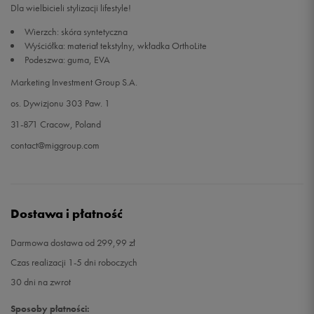
Dla wielbicieli stylizacji lifestyle!
Wierzch: skóra syntetyczna
Wyściółka: materiał tekstylny, wkładka OrthoLite
Podeszwa: guma, EVA
Marketing Investment Group S.A.
os. Dywizjonu 303 Paw. 1
31-871 Cracow, Poland
contact@miggroup.com
Dostawa i płatność
Darmowa dostawa od 299,99 zł
Czas realizacji 1-5 dni roboczych
30 dni na zwrot
Sposoby płatności: