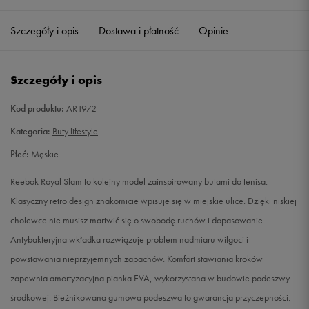
40,5
26 cm
Powiadom o dostępności
Szczegóły i opis
Dostawa i płatność
Opinie
41
26,5 cm
Powiadom o dostępności
Szczegóły i opis
42
27 cm
Powiadom o dostępności
Kod produktu:
AR1972
42,5
27,5 cm
Powiadom o dostępności
Kategoria:
Buty lifestyle
Płeć:
Męskie
43
28 cm
Powiadom o dostępności
Reebok Royal Slam to kolejny model zainspirowany butami do tenisa.
44
28,5 cm
Powiadom o dostępności
Klasyczny retro design znakomicie wpisuje się w miejskie ulice. Dzięki niskiej
cholewce nie musisz martwić się o swobodę ruchów i dopasowanie.
44,5
29 cm
Powiadom o dostępności
Antybakteryjna wkładka rozwiązuje problem nadmiaru wilgoci i
powstawania nieprzyjemnych zapachów. Komfort stawiania kroków
45
29,5 cm
Powiadom o dostępności
zapewnia amortyzacyjna pianka EVA, wykorzystana w budowie podeszwy
środkowej. Bieżnikowana gumowa podeszwa to gwarancja przyczepności.
45,5
30 cm
Powiadom o dostępności