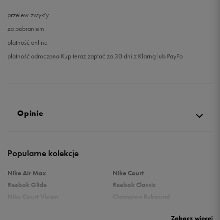
przelew zwykły
za pobraniem
płatność online
płatność odroczona Kup teraz zapłać za 30 dni z Klarną lub PayPo
Opinie
Produkt nie posiada recenzji
Popularne kolekcje
Nike Air Max
Nike Court
Reebok Glide
Reebok Classic
Nike Court Vision
Champion Rebound
Reebok Court Advance
Nike Air Max Systm
Zobacz więcej