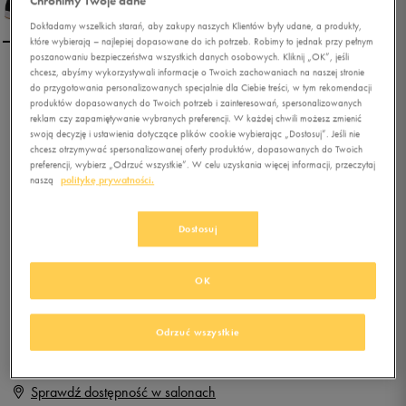
Chronimy Twoje dane
Dokładamy wszelkich starań, aby zakupy naszych Klientów były udane, a produkty,
które wybierają – najlepiej dopasowane do ich potrzeb. Robimy to jednak przy pełnym
poszanowaniu bezpieczeństwa wszystkich danych osobowych. Kliknij „OK”, jeśli
chcesz, abyśmy wykorzystywali informacje o Twoich zachowaniach na naszej stronie
REEBOK ROYAL SLAM
do przygotowania personalizowanych specjalnie dla Ciebie treści, w tym rekomendacji
produktów dopasowanych do Twoich potrzeb i zainteresowań, spersonalizowanych
reklam czy zapamiętywanie wybranych preferencji. W każdej chwili możesz zmienić
swoją decyzję i ustawienia dotyczące plików cookie wybierając „Dostosuj”. Jeśli nie
0.0
(
0
)
chcesz otrzymywać spersonalizowanej oferty produktów, dopasowanych do Twoich
79,99
zł
z Vat
preferencji, wybierz „Odrzuć wszystkie”. W celu uzyskania więcej informacji, przeczytaj
naszą
politykę prywatności.
+ 400 PKT W
KLUBIE 50 STYLE
Dostosuj
Produkt niedostępny
OK
Jeśli artykuł będzie ponownie dostępny, otrzymasz od nas powiadomienie.
Odrzuć wszystkie
Wybierz rozmiar
Sprawdź dostępność w salonach
Rozmiary EU
Rozmiary US