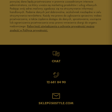
powyżej dane będą przetwarzane w prawnie uzasadnionym interesie
Buty męskie 43
Buty męskie 44
administratora, za który uważa się marketing produktów i usług własnych.
Buty męskie 45
Buty męskie 46
Podając swój adres mailowy zgadzasz się na otrzymywanie informacji
handlowych. Podanie danych jest dobrowolne, aczkolwiek niezbędne w celu
otrzymywania newslettera. Każdy ma prawo do zgłoszenia sprzeciwu wobec
przetwarzania, a także żądania dostępu do danych, sprostowania, usunięcia
lub ograniczenia przetwarzania oraz prawo wniesienia skargi do organu
nadzorczego.
Pełną treść oświadczenia o ochronie prywatności można
znaleźć w Polityce prywatności.
CHAT
12 681 84 90
SKLEP@50STYLE.COM