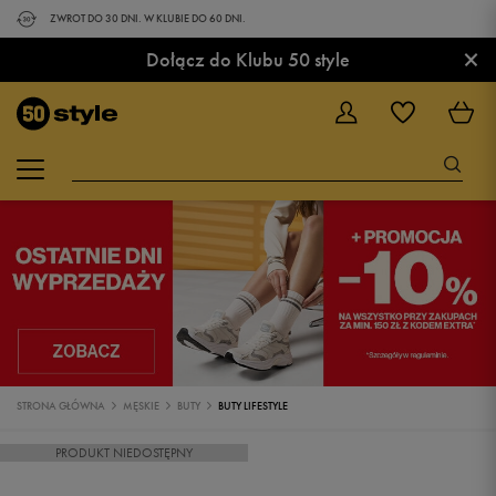
ZWROT DO 30 DNI. W KLUBIE DO 60 DNI.
×
Dołącz do Klubu 50 style
STRONA GŁÓWNA
MĘSKIE
BUTY
BUTY LIFESTYLE
PRODUKT NIEDOSTĘPNY