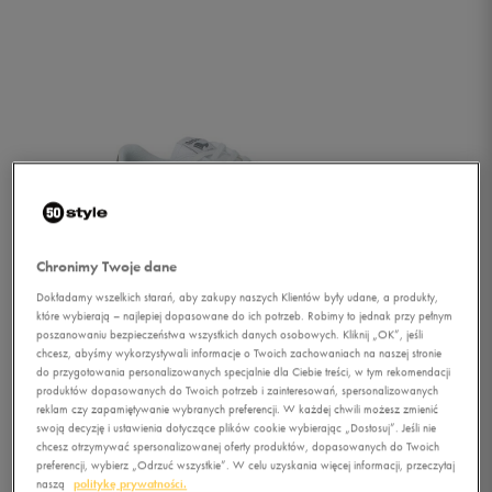
Chronimy Twoje dane
Dokładamy wszelkich starań, aby zakupy naszych Klientów były udane, a produkty,
które wybierają – najlepiej dopasowane do ich potrzeb. Robimy to jednak przy pełnym
poszanowaniu bezpieczeństwa wszystkich danych osobowych. Kliknij „OK”, jeśli
chcesz, abyśmy wykorzystywali informacje o Twoich zachowaniach na naszej stronie
do przygotowania personalizowanych specjalnie dla Ciebie treści, w tym rekomendacji
produktów dopasowanych do Twoich potrzeb i zainteresowań, spersonalizowanych
reklam czy zapamiętywanie wybranych preferencji. W każdej chwili możesz zmienić
1/4
swoją decyzję i ustawienia dotyczące plików cookie wybierając „Dostosuj”. Jeśli nie
chcesz otrzymywać spersonalizowanej oferty produktów, dopasowanych do Twoich
preferencji, wybierz „Odrzuć wszystkie”. W celu uzyskania więcej informacji, przeczytaj
naszą
politykę prywatności.