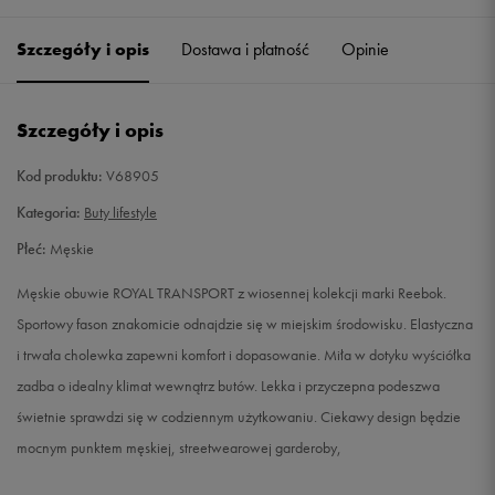
40,5
26 cm
Powiadom o dostępności
Szczegóły i opis
Dostawa i płatność
Opinie
41
26,5 cm
Powiadom o dostępności
Szczegóły i opis
42
27 cm
Powiadom o dostępności
Kod produktu:
V68905
42,5
27,5 cm
Powiadom o dostępności
Kategoria:
Buty lifestyle
Płeć:
Męskie
43
28 cm
Powiadom o dostępności
Męskie obuwie ROYAL TRANSPORT z wiosennej kolekcji marki Reebok.
44
28,5 cm
Powiadom o dostępności
Sportowy fason znakomicie odnajdzie się w miejskim środowisku. Elastyczna
i trwała cholewka zapewni komfort i dopasowanie. Miła w dotyku wyściółka
44,5
29 cm
Powiadom o dostępności
zadba o idealny klimat wewnątrz butów. Lekka i przyczepna podeszwa
świetnie sprawdzi się w codziennym użytkowaniu. Ciekawy design będzie
45
29,5 cm
Powiadom o dostępności
mocnym punktem męskiej, streetwearowej garderoby,
45,5
30 cm
Powiadom o dostępności