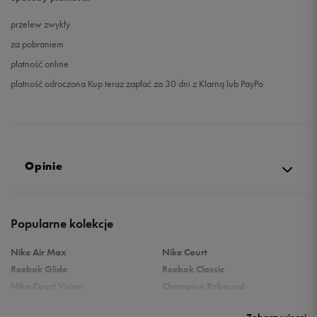
przelew zwykły
za pobraniem
płatność online
płatność odroczona Kup teraz zapłać za 30 dni z Klarną lub PayPo
Opinie
Produkt nie posiada recenzji
Popularne kolekcje
Nike Air Max
Nike Court
Reebok Glide
Reebok Classic
Nike Court Vision
Champion Rebound
Reebok Court Advance
Nike Air Max Systm