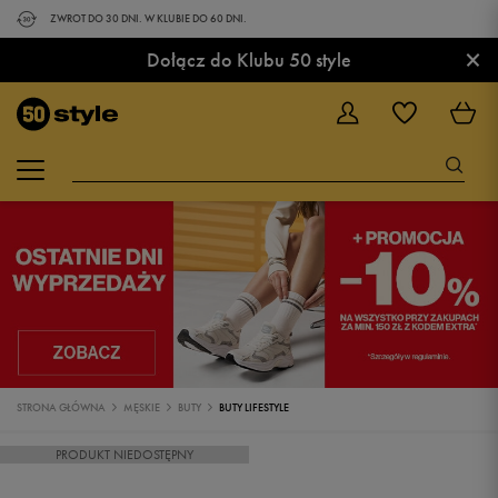
ZWROT DO 30 DNI. W KLUBIE DO 60 DNI.
×
Dołącz do Klubu 50 style
STRONA GŁÓWNA
MĘSKIE
BUTY
BUTY LIFESTYLE
PRODUKT NIEDOSTĘPNY