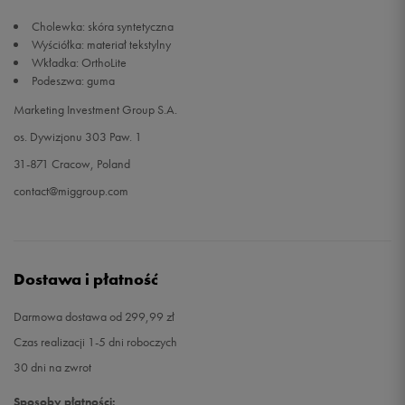
Cholewka: skóra syntetyczna
46
30,5 cm
Powiadom o dostępności
Wyściółka: materiał tekstylny
Wkładka: OrthoLite
Podeszwa: guma
48,5
32 cm
Powiadom o dostępności
Marketing Investment Group S.A.
os. Dywizjonu 303 Paw. 1
31-871 Cracow, Poland
contact@miggroup.com
Dostawa i płatność
Darmowa dostawa od 299,99 zł
Czas realizacji 1-5 dni roboczych
30 dni na zwrot
Sposoby płatności: