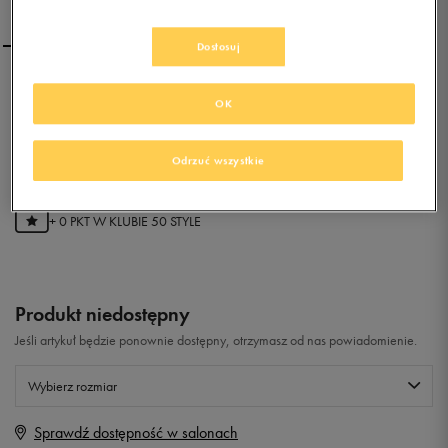
Dostosuj
REEBOK ROYAL
OK
TRANSPORT
0.0
(
0
)
Odrzuć wszystkie
0
zł
z Vat
+ 0 PKT W
KLUBIE 50 STYLE
Produkt niedostępny
Jeśli artykuł będzie ponownie dostępny, otrzymasz od nas powiadomienie.
Wybierz rozmiar
Sprawdź dostępność w salonach
Rozmiary EU
Rozmiary US