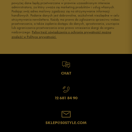
powyżej dane będą przetwarzane w prawnie uzasadnionym interesie
Buty męskie 43
Buty męskie 44
administratora, za który uważa się marketing produktów i usług własnych.
Buty męskie 45
Buty męskie 46
Podając swój adres mailowy zgadzasz się na otrzymywanie informacji
handlowych. Podanie danych jest dobrowolne, aczkolwiek niezbędne w celu
otrzymywania newslettera. Każdy ma prawo do zgłoszenia sprzeciwu wobec
przetwarzania, a także żądania dostępu do danych, sprostowania, usunięcia
lub ograniczenia przetwarzania oraz prawo wniesienia skargi do organu
nadzorczego.
Pełną treść oświadczenia o ochronie prywatności można
znaleźć w Polityce prywatności.
CHAT
12 681 84 90
SKLEP@50STYLE.COM