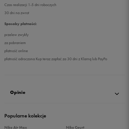
Czas realizacji 1-5 dni roboczych
30 dni na zwrot
Sposoby płatności:
przelew zwykły
za pobraniem
płatność online
płatność odroczona Kup teraz zapłać za 30 dni z Klarną lub PayPo
Opinie
5.0
Popularne kolekcje
opinii klientów
22
z całego okresu
Nike Air Max
Nike Court