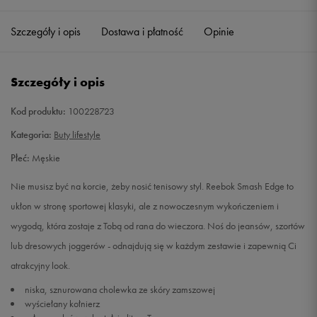
41
26,5 cm
Powiadom o dostępności
Szczegóły i opis
Dostawa i płatność
Opinie
42
27 cm
Powiadom o dostępności
Szczegóły i opis
43
28 cm
Powiadom o dostępności
Kod produktu:
100228723
44
28,5 cm
Powiadom o dostępności
Kategoria:
Buty lifestyle
Płeć:
Męskie
45
29,5 cm
Powiadom o dostępności
Nie musisz być na korcie, żeby nosić tenisowy styl. Reebok Smash Edge to
45,5
30 cm
Powiadom o dostępności
ukłon w stronę sportowej klasyki, ale z nowoczesnym wykończeniem i
wygodą, która zostaje z Tobą od rana do wieczora. Noś do jeansów, szortów
lub dresowych joggerów - odnajdują się w każdym zestawie i zapewnią Ci
atrakcyjny look.
niska, sznurowana cholewka ze skóry zamszowej
wyściełany kołnierz