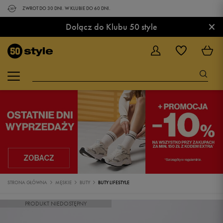
ZWROT DO 30 DNI. W KLUBIE DO 60 DNI.
×
Dołącz do Klubu 50 style
STRONA GŁÓWNA
MĘSKIE
BUTY
BUTY LIFESTYLE
PRODUKT NIEDOSTĘPNY