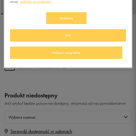
naszą
politykę prywatności.
Dostosuj
REEBOK SMASH EDGE
OK
5.0
(
22
)
Odrzuć wszystkie
109,99
zł
z Vat
+ 550 PKT W
KLUBIE 50 STYLE
Produkt niedostępny
Jeśli artykuł będzie ponownie dostępny, otrzymasz od nas powiadomienie.
Wybierz rozmiar
Sprawdź dostępność w salonach
Rozmiary EU
Rozmiary US