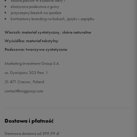
osłona palców w kształcie litery T
elastyczna podeszwa z gumy
przyczepny bieżnik na spodzie
kontrastowy branding na bokach, języku i zapiętku
Wierzch: materiał syntetyczny, skóra naturalna
Wyściółka: materiał tekstylny
Podeszwa: tworzywo syntetyczne
Marketing Investment Group S.A.
os. Dywizjonu 303 Paw. 1
31-871 Cracow, Poland
contact@miggroup.com
Dostawa i płatność
Darmowa dostawa od 299,99 zł