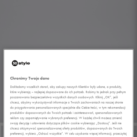
Chronimy Twoje dane
Dokładamy wszelkich starań, aby zakupy naszych Klientów były udane, a produkty,
które wybierają – najlepiej dopasowane do ich potrzeb. Robimy to jednak przy pełnym
poszanowaniu bezpieczeństwa wszystkich danych osobowych. Kliknij „OK”, jeśli
chcesz, abyśmy wykorzystywali informacje o Twoich zachowaniach na naszej stronie
do przygotowania personalizowanych specjalnie dla Ciebie treści, w tym rekomendacji
produktów dopasowanych do Twoich potrzeb i zainteresowań, spersonalizowanych
1/7
reklam czy zapamiętywanie wybranych preferencji. W każdej chwili możesz zmienić
swoją decyzję i ustawienia dotyczące plików cookie wybierając „Dostosuj”. Jeśli nie
chcesz otrzymywać spersonalizowanej oferty produktów, dopasowanych do Twoich
preferencji, wybierz „Odrzuć wszystkie”. W celu uzyskania więcej informacji, przeczytaj