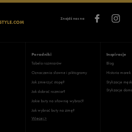
lientów
Znajdź nas na
STYLE.COM
Wyczyść
Szukaj
Poradniki
Inspiracje
Tabela rozmiarów
Blog
Oznaczenia słowne i piktogramy
Historia marek
Jak zmierzyć stopę?
Stylizacje męsk
Stylizacje dam
Jak dobrać rozmiar?
Jakie buty na siłownię wybrać?
Jak wybrać buty na zimę?
Więcej >