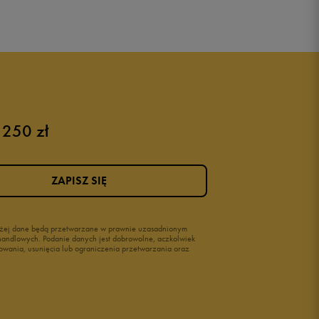
Puma sneakersy męskie
Buty adidas męskie
Buty męskie czarne
Buty męskie Nike
Buty męskie 42
 250 zł
Buty męskie 46
ZAPISZ SIĘ
wyżej dane będą przetwarzane w prawnie uzasadnionym
i handlowych. Podanie danych jest dobrowolne, aczkolwiek
owania, usunięcia lub ograniczenia przetwarzania oraz