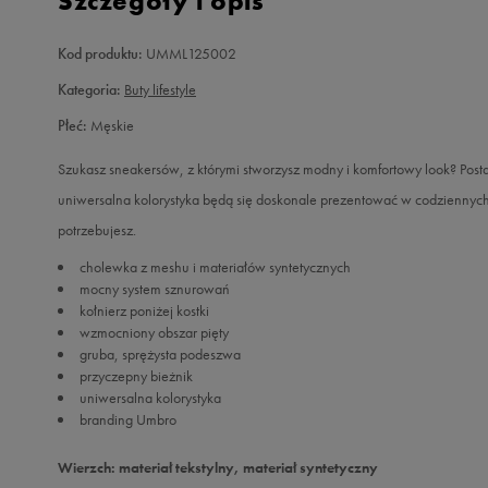
Szczegóły i opis
Kod produktu:
UMML125002
Kategoria:
Buty lifestyle
Płeć:
Męskie
Szukasz sneakersów, z którymi stworzysz modny i komfortowy look? Posta
uniwersalna kolorystyka będą się doskonale prezentować w codziennych
potrzebujesz.
cholewka z meshu i materiałów syntetycznych
mocny system sznurowań
kołnierz poniżej kostki
wzmocniony obszar pięty
gruba, sprężysta podeszwa
przyczepny bieżnik
uniwersalna kolorystyka
branding Umbro
Wierzch: materiał tekstylny, materiał syntetyczny