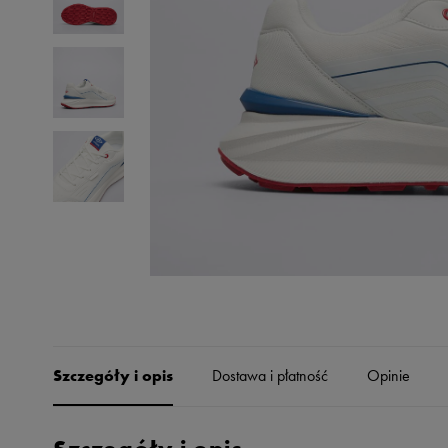
Skechers
Timberland
Umbro
Under Armour
Up8
U.S. Polo ASSN.
Vans
Szczegóły i opis
Dostawa i płatność
Opinie