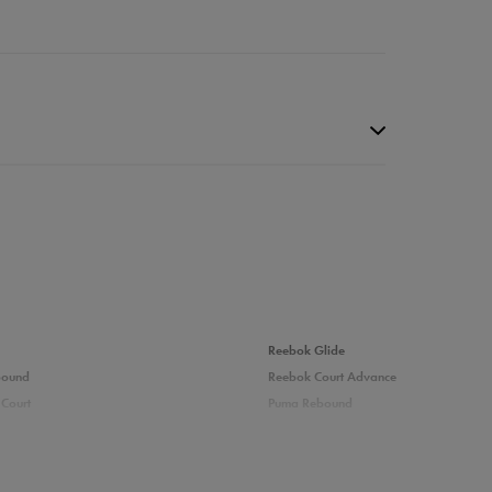
Reebok Glide
bound
Reebok Court Advance
Court
Puma Rebound
0%
adidas Ozelle
Fila Grand Tier
0%