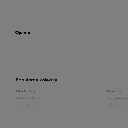
Opinie
5.0
opinii klientów
30
z całego okresu
zebranych i zweryfikowanych przez
Popularne kolekcje
Nike Air Max
Nike Court
Nike Court Vision
Champion Re
adidas Terrex
adidas Grand 
5
10
Puma Caven
Vans Filmore
adidas Breaknet
Skechers Uno
4