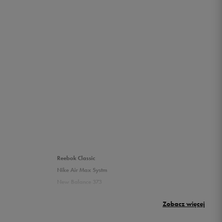
Reebok Classic
Nike Air Max Systm
New Balance 373
Umbro Griffin
Zobacz więcej
New Balance 500