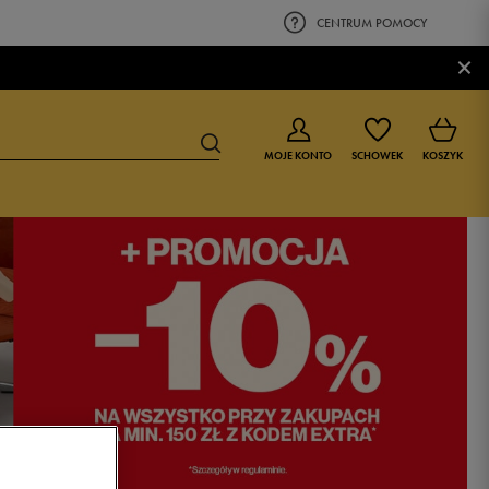
CENTRUM POMOCY
×
MOJE KONTO
SCHOWEK
KOSZYK
BUTY DLA CHŁOPCA
BUTY DLA DZIEWCZYNKI
0-4 lat
0-4 lat
4-8 lat
4-8 lat
9-16 lat
9-16 lat