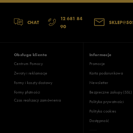
Jak zbieramy opinie?
Opinie k
12 681 84
CHAT
SKLEP@50
90
Obsługa klienta
Informacje
Centrum Pomocy
Promocje
Zwroty i reklamacje
Karta podarunkowa
Formy i koszty dostawy
Newsletter
Formy płatności
Bezpieczne zakupy (SSL)
Czas realizacji zamówienia
Polityka prywatności
Polityka cookies
Dostępność