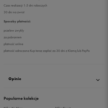
Czas realizacji 1-5 dni roboczych
30 dni na zwrot
Sposoby płatności:
przelew zwykły
za pobraniem
płatność online
płatność odroczona Kup teraz zapłać za 30 dni z Klarną lub PayPo
Opinie
4.8
Popularne kolekcje
opinii klientów
23
z całego okresu