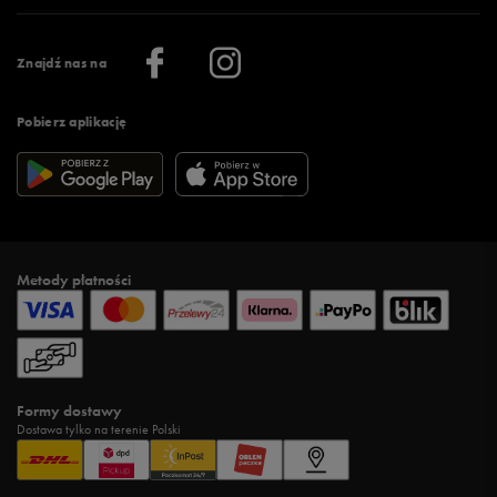
Praca
Regulamin aplikacji 50 style
Informacje o firmie
Więcej regulaminów >
Znajdź nas na
Pobierz aplikację
Metody płatności
Formy dostawy
Dostawa tylko na terenie Polski