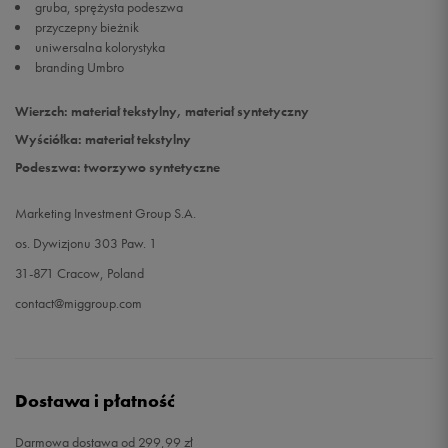
gruba, sprężysta podeszwa
przyczepny bieżnik
uniwersalna kolorystyka
branding Umbro
Wierzch: materiał tekstylny, materiał syntetyczny
Wyściółka: materiał tekstylny
Podeszwa: tworzywo syntetyczne
Marketing Investment Group S.A.
os. Dywizjonu 303 Paw. 1
31-871 Cracow, Poland
contact@miggroup.com
Dostawa i płatność
Darmowa dostawa od 299,99 zł