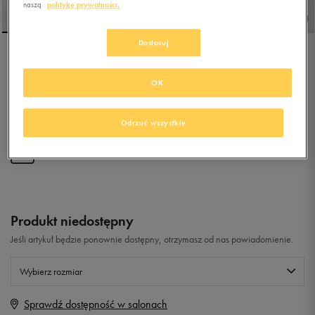
naszą
politykę prywatności.
Dostosuj
UMBRO HARRIER
OK
4.8
(
23
)
Odrzuć wszystkie
139,99
zł
z Vat
+ 700 PKT W
KLUBIE 50 STYLE
Produkt niedostępny
Jeśli artykuł będzie ponownie dostępny, otrzymasz od nas powiadomienie.
Wybierz rozmiar
Sprawdź dostępność w salonach
Rozmiary EU
Rozmiary US