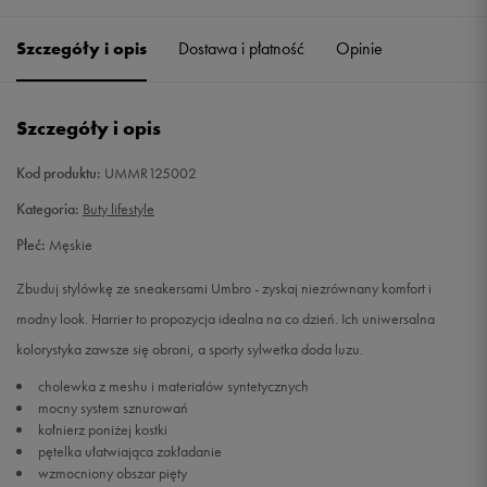
41
26 cm
Powiadom o dostępności
Szczegóły i opis
Dostawa i płatność
Opinie
42
26,5 cm
Powiadom o dostępności
Szczegóły i opis
43
27,5 cm
Powiadom o dostępności
Kod produktu:
UMMR125002
44
28,5 cm
Powiadom o dostępności
Kategoria:
Buty lifestyle
Płeć:
Męskie
45
29 cm
Powiadom o dostępności
Zbuduj stylówkę ze sneakersami Umbro - zyskaj niezrównany komfort i
46
30 cm
Powiadom o dostępności
modny look. Harrier to propozycja idealna na co dzień. Ich uniwersalna
kolorystyka zawsze się obroni, a sporty sylwetka doda luzu.
cholewka z meshu i materiałów syntetycznych
mocny system sznurowań
kołnierz poniżej kostki
pętelka ułatwiająca zakładanie
wzmocniony obszar pięty