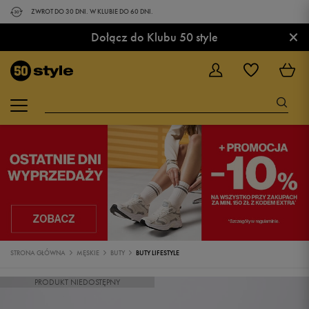
ZWROT DO 30 DNI. W KLUBIE DO 60 DNI.
×
Dołącz do Klubu 50 style
STRONA GŁÓWNA
MĘSKIE
BUTY
BUTY LIFESTYLE
PRODUKT NIEDOSTĘPNY