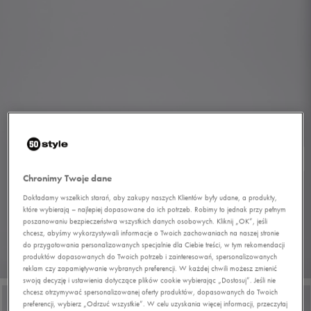
Chronimy Twoje dane
Dokładamy wszelkich starań, aby zakupy naszych Klientów były udane, a produkty,
które wybierają – najlepiej dopasowane do ich potrzeb. Robimy to jednak przy pełnym
poszanowaniu bezpieczeństwa wszystkich danych osobowych. Kliknij „OK”, jeśli
chcesz, abyśmy wykorzystywali informacje o Twoich zachowaniach na naszej stronie
do przygotowania personalizowanych specjalnie dla Ciebie treści, w tym rekomendacji
produktów dopasowanych do Twoich potrzeb i zainteresowań, spersonalizowanych
1/7
reklam czy zapamiętywanie wybranych preferencji. W każdej chwili możesz zmienić
swoją decyzję i ustawienia dotyczące plików cookie wybierając „Dostosuj”. Jeśli nie
chcesz otrzymywać spersonalizowanej oferty produktów, dopasowanych do Twoich
preferencji, wybierz „Odrzuć wszystkie”. W celu uzyskania więcej informacji, przeczytaj