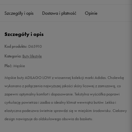
38 2/3
24 cm
Powiadom o dostępności
Szczegóły i opis
Dostawa i płatność
Opinie
39 1/3
24,5 cm
Powiadom o dostępności
Szczegóły i opis
40
25 cm
Powiadom o dostępności
Kod produktu:
D65910
40 2/3
25,5 cm
Powiadom o dostępności
Kategoria:
Buty lifestyle
Płeć:
Męskie
41 1/3
26 cm
Powiadom o dostępności
Męskie buty ADILAGO LOW z wiosennej kolekcji marki Adidas. Cholewkę
42
26,5 cm
Powiadom o dostępności
wykonano z połączenia najwyższej jakości skóry licowej z zamszową, co
zapewni optymalny komfort i dopasowanie. Tekstylna wyściółka poprawi
42 2/3
27 cm
Powiadom o dostępności
cyrkulację powietrza i zadba o idealny klimat wewnątrz butów. Lekka i
elastyczna podeszwa świetnie sprawdzi się w miejskim środowisku. Ciekawy
43 1/3
27,5 cm
Powiadom o dostępności
design nawiązuje do oldskulowego obuwia do basketu.
44
28 cm
Powiadom o dostępności