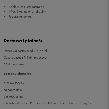
Cholewka: skóra naturalna
44 2/3
28,5 cm
Powiadom o dostępności
Wyściółka: materiał tekstylny
Podeszwa: guma
45 1/3
29 cm
Powiadom o dostępności
46
29,5 cm
Powiadom o dostępności
Dostawa i płatność
46 2/3
30 cm
Powiadom o dostępności
Darmowa dostawa od 299,99 zł
Czas realizacji 1-5 dni roboczych
47 1/3
30,5 cm
Powiadom o dostępności
30 dni na zwrot
48
31 cm
Powiadom o dostępności
Sposoby płatności:
przelew zwykły
48 2/3
31,5 cm
Powiadom o dostępności
za pobraniem
płatność online
płatność odroczona Kup teraz zapłać za 30 dni z Klarną lub PayPo