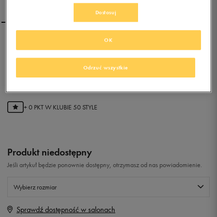
Dostosuj
OK
ADIDAS ADILAGO LOW
Odrzuć wszystkie
0.0
(
0
)
0
zł
z Vat
+ 0 PKT W
KLUBIE 50 STYLE
Produkt niedostępny
Jeśli artykuł będzie ponownie dostępny, otrzymasz od nas powiadomienie.
Wybierz rozmiar
Sprawdź dostępność w salonach
Rozmiary EU
Rozmiary US