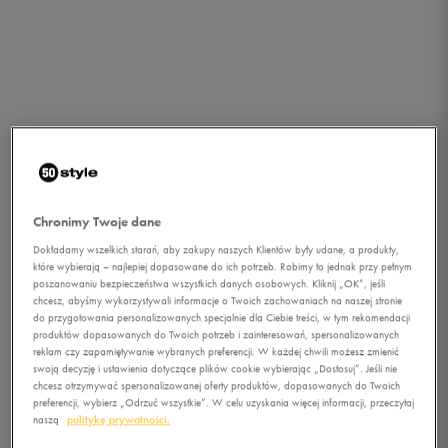
Chronimy Twoje dane
Dokładamy wszelkich starań, aby zakupy naszych Klientów były udane, a produkty,
które wybierają – najlepiej dopasowane do ich potrzeb. Robimy to jednak przy pełnym
poszanowaniu bezpieczeństwa wszystkich danych osobowych. Kliknij „OK”, jeśli
chcesz, abyśmy wykorzystywali informacje o Twoich zachowaniach na naszej stronie
do przygotowania personalizowanych specjalnie dla Ciebie treści, w tym rekomendacji
produktów dopasowanych do Twoich potrzeb i zainteresowań, spersonalizowanych
reklam czy zapamiętywanie wybranych preferencji. W każdej chwili możesz zmienić
swoją decyzję i ustawienia dotyczące plików cookie wybierając „Dostosuj”. Jeśli nie
1/4
chcesz otrzymywać spersonalizowanej oferty produktów, dopasowanych do Twoich
preferencji, wybierz „Odrzuć wszystkie”. W celu uzyskania więcej informacji, przeczytaj
naszą
politykę prywatności.