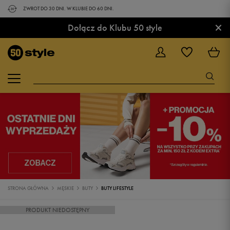
ZWROT DO 30 DNI. W KLUBIE DO 60 DNI.
×
Dołącz do Klubu 50 style
STRONA GŁÓWNA
MĘSKIE
BUTY
BUTY LIFESTYLE
PRODUKT NIEDOSTĘPNY