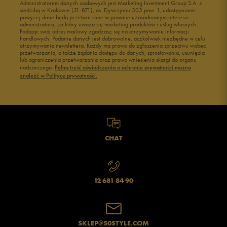
Administratorem danych osobowych jest Marketing Investment Group S.A. z
Buty męskie 41
Buty męskie 42
siedzibą w Krakowie (31-871), os. Dywizjonu 303 paw. 1, udostępnione
powyżej dane będą przetwarzane w prawnie uzasadnionym interesie
Buty męskie 43
Buty męskie 44
administratora, za który uważa się marketing produktów i usług własnych.
Buty męskie 45
Buty męskie 46
Podając swój adres mailowy zgadzasz się na otrzymywanie informacji
handlowych. Podanie danych jest dobrowolne, aczkolwiek niezbędne w celu
otrzymywania newslettera. Każdy ma prawo do zgłoszenia sprzeciwu wobec
przetwarzania, a także żądania dostępu do danych, sprostowania, usunięcia
lub ograniczenia przetwarzania oraz prawo wniesienia skargi do organu
nadzorczego.
Pełną treść oświadczenia o ochronie prywatności można
znaleźć w Polityce prywatności.
CHAT
12 681 84 90
SKLEP@50STYLE.COM