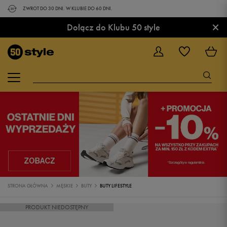
ZWROT DO 30 DNI. W KLUBIE DO 60 DNI.
×
Dołącz do Klubu 50 style
STRONA GŁÓWNA
MĘSKIE
BUTY
BUTY LIFESTYLE
PRODUKT NIEDOSTĘPNY