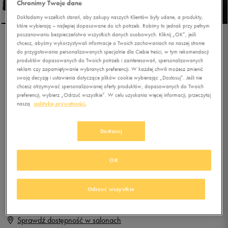
Chronimy Twoje dane
Dokładamy wszelkich starań, aby zakupy naszych Klientów były udane, a produkty,
które wybierają – najlepiej dopasowane do ich potrzeb. Robimy to jednak przy pełnym
poszanowaniu bezpieczeństwa wszystkich danych osobowych. Kliknij „OK”, jeśli
chcesz, abyśmy wykorzystywali informacje o Twoich zachowaniach na naszej stronie
ADIDAS ADVANTAGE
do przygotowania personalizowanych specjalnie dla Ciebie treści, w tym rekomendacji
CLEAN VS
produktów dopasowanych do Twoich potrzeb i zainteresowań, spersonalizowanych
reklam czy zapamiętywanie wybranych preferencji. W każdej chwili możesz zmienić
swoją decyzję i ustawienia dotyczące plików cookie wybierając „Dostosuj”. Jeśli nie
0.0
(
0
)
chcesz otrzymywać spersonalizowanej oferty produktów, dopasowanych do Twoich
9,99
zł
z Vat
preferencji, wybierz „Odrzuć wszystkie”. W celu uzyskania więcej informacji, przeczytaj
naszą
politykę prywatności.
+ 50 PKT W
KLUBIE 50 STYLE
Dostosuj
Produkt niedostępny
OK
Jeśli artykuł będzie ponownie dostępny, otrzymasz od nas powiadomienie.
Odrzuć wszystkie
Wybierz rozmiar
Sprawdź dostępność w salonach
Rozmiary EU
Rozmiary US