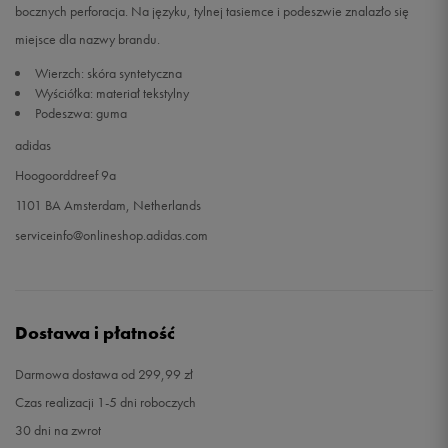
bocznych perforacja. Na języku, tylnej tasiemce i podeszwie znalazło się
miejsce dla nazwy brandu.
46
29,5 cm
Powiadom o dostępności
Wierzch: skóra syntetyczna
Wyściółka: materiał tekstylny
46 2/3
30 cm
Powiadom o dostępności
Podeszwa: guma
adidas
47 1/3
30,5 cm
Powiadom o dostępności
Hoogoorddreef 9a
48
31 cm
Powiadom o dostępności
1101 BA Amsterdam, Netherlands
serviceinfo@onlineshop.adidas.com
Dostawa i płatność
Darmowa dostawa od 299,99 zł
Czas realizacji 1-5 dni roboczych
30 dni na zwrot