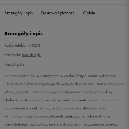
40
25 cm
Powiadom o dostępności
Szczegóły i opis
Dostawa i płatność
Opinie
40 2/3
25,5 cm
Powiadom o dostępności
Szczegóły i opis
41 1/3
26 cm
Powiadom o dostępności
Kod produktu:
F99253
42
26,5 cm
Powiadom o dostępności
Kategoria:
Buty lifestyle
Płeć:
Męskie
42 2/3
27 cm
Powiadom o dostępności
Minimalistyczne obuwie utrzymane w duchu lifestyle. adidas Advantage
43 1/3
27,5 cm
Powiadom o dostępności
Clean VS to ciekawa propozycja dla wszystkich mężczyzn, którzy cenią sobie
jakość, wygodę i nienaganny wygląd. Wykonana z syntetycznej skóry
44
28 cm
Powiadom o dostępności
cholewka doskonale odprowadza powietrze z wnętrza buta, natomiast o
odpowiednie warunki termiczne dla stóp dba tekstylna wyściółka.
44 2/3
28,5 cm
Powiadom o dostępności
Minimalizm to zasługa monochromatycznej, czarnej kolorystyki oraz
nienachalnego logo adidas, na które składa się umieszczona na panelach
45 1/3
29 cm
Powiadom o dostępności