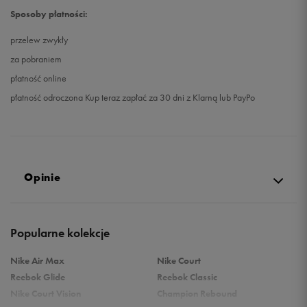
Sposoby płatności:
przelew zwykły
za pobraniem
płatność online
płatność odroczona Kup teraz zapłać za 30 dni z Klarną lub PayPo
Opinie
Produkt nie posiada recenzji
Popularne kolekcje
Nike Air Max
Nike Court
Reebok Glide
Reebok Classic
Nike Court Vision
Champion Rebound