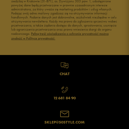
siedzibą w Krakowie (31-871), os. Dywizjonu 303 paw. 1, udostępnione
powyżej dane będą przetwarzane w prawnie uzasadnionym interesie
Buty męskie 43
Buty męskie 44
administratora, za który uważa się marketing produktów i usług własnych.
Buty męskie 45
Buty męskie 46
Podając swój adres mailowy zgadzasz się na otrzymywanie informacji
handlowych. Podanie danych jest dobrowolne, aczkolwiek niezbędne w celu
otrzymywania newslettera. Każdy ma prawo do zgłoszenia sprzeciwu wobec
przetwarzania, a także żądania dostępu do danych, sprostowania, usunięcia
lub ograniczenia przetwarzania oraz prawo wniesienia skargi do organu
nadzorczego.
Pełną treść oświadczenia o ochronie prywatności można
znaleźć w Polityce prywatności.
CHAT
12 681 84 90
SKLEP@50STYLE.COM