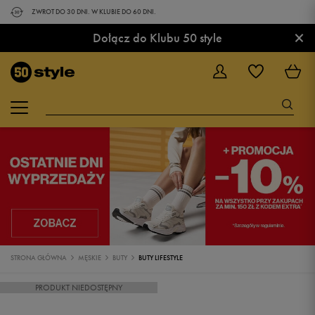
ZWROT DO 30 DNI. W KLUBIE DO 60 DNI.
×
Dołącz do Klubu 50 style
STRONA GŁÓWNA
MĘSKIE
BUTY
BUTY LIFESTYLE
PRODUKT NIEDOSTĘPNY