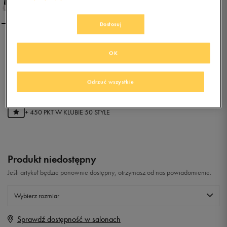
Dostosuj
ADIDAS LITE RACER
OK
0.0
(
0
)
Odrzuć wszystkie
89,99
zł
z Vat
+ 450 PKT W
KLUBIE 50 STYLE
Produkt niedostępny
Jeśli artykuł będzie ponownie dostępny, otrzymasz od nas powiadomienie.
Wybierz rozmiar
Sprawdź dostępność w salonach
Rozmiary EU
Rozmiary US