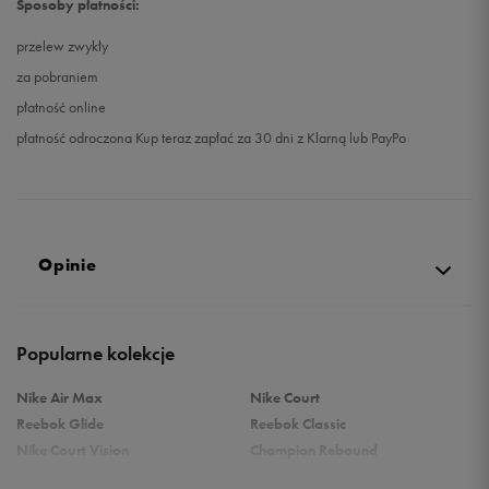
Sposoby płatności:
przelew zwykły
za pobraniem
płatność online
płatność odroczona Kup teraz zapłać za 30 dni z Klarną lub PayPo
Opinie
Produkt nie posiada recenzji
Popularne kolekcje
Nike Air Max
Nike Court
Reebok Glide
Reebok Classic
Nike Court Vision
Champion Rebound
Reebok Court Advance
Nike Air Max Systm