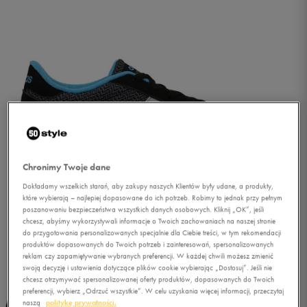
Chronimy Twoje dane
Dokładamy wszelkich starań, aby zakupy naszych Klientów były udane, a produkty,
które wybierają – najlepiej dopasowane do ich potrzeb. Robimy to jednak przy pełnym
poszanowaniu bezpieczeństwa wszystkich danych osobowych. Kliknij „OK”, jeśli
chcesz, abyśmy wykorzystywali informacje o Twoich zachowaniach na naszej stronie
do przygotowania personalizowanych specjalnie dla Ciebie treści, w tym rekomendacji
produktów dopasowanych do Twoich potrzeb i zainteresowań, spersonalizowanych
reklam czy zapamiętywanie wybranych preferencji. W każdej chwili możesz zmienić
1/5
swoją decyzję i ustawienia dotyczące plików cookie wybierając „Dostosuj”. Jeśli nie
chcesz otrzymywać spersonalizowanej oferty produktów, dopasowanych do Twoich
preferencji, wybierz „Odrzuć wszystkie”. W celu uzyskania więcej informacji, przeczytaj
naszą
politykę prywatności.