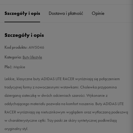
40 2/3
25,5 cm
Powiadom o dostępności
Szczegóły i opis
Dostawa i płatność
Opinie
41 1/3
26 cm
Powiadom o dostępności
Szczegóły i opis
42
26,5 cm
Powiadom o dostępności
Kod produktu:
AW5046
42 2/3
27 cm
Powiadom o dostępności
Kategoria:
Buty lifestyle
Płeć:
Męskie
43 1/3
27,5 cm
Powiadom o dostępności
Lekkie, klasyczne buty ADIDAS LITE RACER wyróżniają się połączeniem
44
28 cm
Powiadom o dostępności
tradycyjnej formy z nowoczesnymi wstawkami. Cholewka przypomina
dzierganą siateczkę w dwóch odcieniach szarości. Wykonanie z
44 2/3
28,5 cm
Powiadom o dostępności
oddychającego materiału pozwala na komfort noszenia. Buty ADIDAS LITE
RACER wyróżniają się nietuzinkowym wyglądem oraz wytłaczaną podeszwą
45 1/3
29 cm
Powiadom o dostępności
w charakterystyczne cętki. Trzy paski ze skóry syntetycznej podkreślają
oryginalny styl.
46
29,5 cm
Powiadom o dostępności