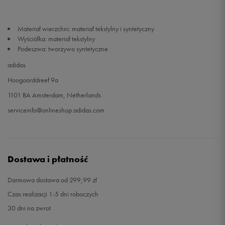
46 2/3
30 cm
Powiadom o dostępności
Materiał wierzchni: materiał tekstylny i syntetyczny
Wyściółka: materiał tekstylny
48
31 cm
Powiadom o dostępności
Podeszwa: tworzywo syntetyczne
adidas
48 2/3
31,5 cm
Powiadom o dostępności
Hoogoorddreef 9a
1101 BA Amsterdam, Netherlands
serviceinfo@onlineshop.adidas.com
Dostawa i płatność
Darmowa dostawa od 299,99 zł
Czas realizacji 1-5 dni roboczych
30 dni na zwrot