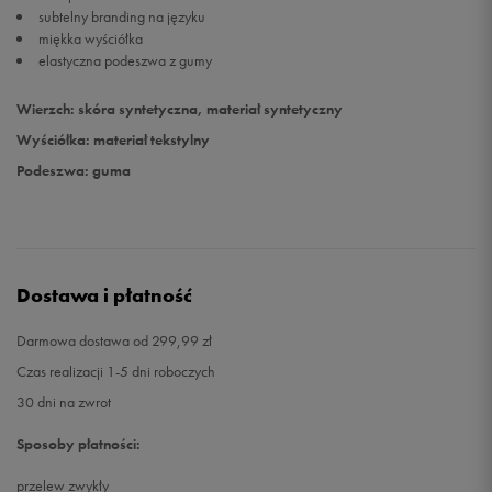
subtelny branding na języku
miękka wyściółka
42
26,5 cm
Powiadom o dostępności
elastyczna podeszwa z gumy
42 2/3
27 cm
Powiadom o dostępności
Wierzch: skóra syntetyczna, materiał syntetyczny
Wyściółka: materiał tekstylny
43 1/3
27,5 cm
Powiadom o dostępności
Podeszwa: guma
44
28 cm
Powiadom o dostępności
Dostawa i płatność
Darmowa dostawa od 299,99 zł
Czas realizacji 1-5 dni roboczych
30 dni na zwrot
Sposoby płatności:
przelew zwykły