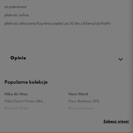
za pobraniem
płatność online
płatność odroczona Kup teraz zapłać za 30 dni z Klarną lub PayPo
Opinie
4.9
Popularne kolekcje
opinii klientów
362
z całego okresu
Nike Air Max
Vans Ward
zebranych i zweryfikowanych przez
Nike Court Vision Alta
New Balance 373
Reebok Glide
Puma Karmen
Reebok Classic
Vans Filmore
Zobacz więcej
Puma Carina
adidas Ozelle
Reebok Court Advance
Nike Gamma Force