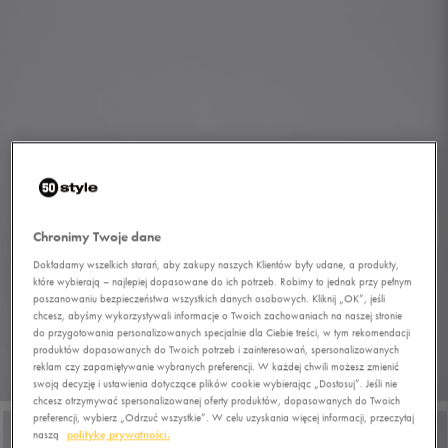
Chronimy Twoje dane
Dokładamy wszelkich starań, aby zakupy naszych Klientów były udane, a produkty,
które wybierają – najlepiej dopasowane do ich potrzeb. Robimy to jednak przy pełnym
poszanowaniu bezpieczeństwa wszystkich danych osobowych. Kliknij „OK”, jeśli
chcesz, abyśmy wykorzystywali informacje o Twoich zachowaniach na naszej stronie
do przygotowania personalizowanych specjalnie dla Ciebie treści, w tym rekomendacji
produktów dopasowanych do Twoich potrzeb i zainteresowań, spersonalizowanych
reklam czy zapamiętywanie wybranych preferencji. W każdej chwili możesz zmienić
1/7
swoją decyzję i ustawienia dotyczące plików cookie wybierając „Dostosuj”. Jeśli nie
chcesz otrzymywać spersonalizowanej oferty produktów, dopasowanych do Twoich
preferencji, wybierz „Odrzuć wszystkie”. W celu uzyskania więcej informacji, przeczytaj
naszą
politykę prywatności.