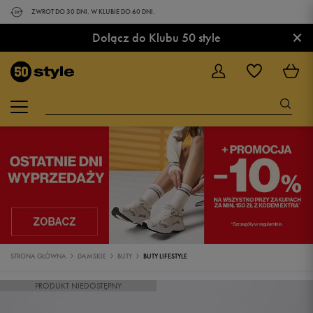
ZWROT DO 30 DNI. W KLUBIE DO 60 DNI.
×
Dołącz do Klubu 50 style
STRONA GŁÓWNA
DAMSKIE
BUTY
BUTY LIFESTYLE
PRODUKT NIEDOSTĘPNY