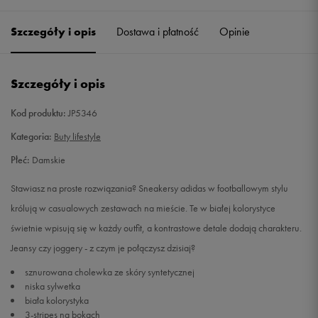
36
22 cm
Powiadom o dostępności
Szczegóły i opis
Dostawa i płatność
Opinie
36 2/3
22,5 cm
Powiadom o dostępności
Szczegóły i opis
37 1/3
23 cm
Powiadom o dostępności
Kod produktu:
JP5346
38
23,5 cm
Powiadom o dostępności
Kategoria:
Buty lifestyle
Płeć:
Damskie
38 2/3
24 cm
Powiadom o dostępności
Stawiasz na proste rozwiązania? Sneakersy adidas w footballowym stylu
39 1/3
24,5 cm
Powiadom o dostępności
królują w casualowych zestawach na mieście. Te w białej kolorystyce
świetnie wpisują się w każdy outfit, a kontrastowe detale dodają charakteru.
40
25 cm
Powiadom o dostępności
Jeansy czy joggery - z czym je połączysz dzisiaj?
sznurowana cholewka ze skóry syntetycznej
40 2/3
25,5 cm
Powiadom o dostępności
niska sylwetka
biała kolorystyka
41 1/3
26 cm
Powiadom o dostępności
3-stripes na bokach