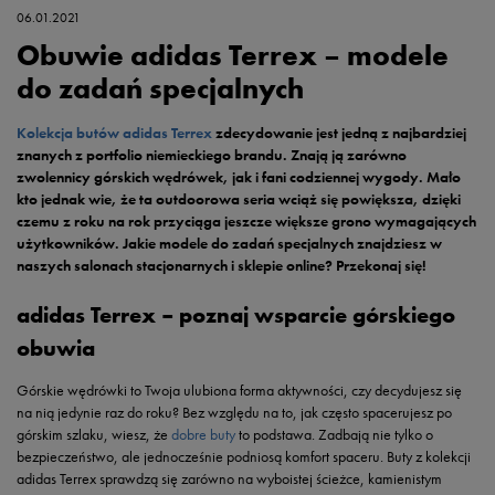
06.01.2021
Obuwie adidas Terrex – modele
do zadań specjalnych
Kolekcja butów adidas Terrex
zdecydowanie jest jedną z najbardziej
znanych z portfolio niemieckiego brandu. Znają ją zarówno
zwolennicy górskich wędrówek, jak i fani codziennej wygody. Mało
kto jednak wie, że ta outdoorowa seria wciąż się powiększa, dzięki
czemu z roku na rok przyciąga jeszcze większe grono wymagających
użytkowników. Jakie modele do zadań specjalnych znajdziesz w
naszych salonach stacjonarnych i sklepie online? Przekonaj się!
adidas Terrex – poznaj wsparcie górskiego
obuwia
Górskie wędrówki to Twoja ulubiona forma aktywności, czy decydujesz się
na nią jedynie raz do roku? Bez względu na to, jak często spacerujesz po
górskim szlaku, wiesz, że
dobre buty
to podstawa. Zadbają nie tylko o
bezpieczeństwo, ale jednocześnie podniosą komfort spaceru. Buty z kolekcji
adidas Terrex sprawdzą się zarówno na wyboistej ścieżce, kamienistym