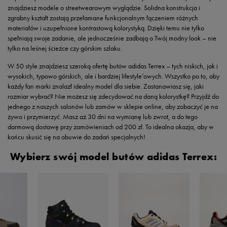
znajdziesz modele o streetwearowym wyglądzie. Solidna konstrukcja i
zgrabny kształt zostają przełamane funkcjonalnym łączeniem różnych
materiałów i uzupełnione kontrastową kolorystyką. Dzięki temu nie tylko
spełniają swoje zadanie, ale jednocześnie zadbają o Twój modny look – nie
tylko na leśnej ścieżce czy górskim szlaku.
W 50 style znajdziesz szeroką ofertę butów adidas Terrex – tych niskich, jak i
wysokich, typowo górskich, ale i bardziej lifestyle’owych. Wszystko po to, aby
każdy fan marki znalazł idealny model dla siebie. Zastanawiasz się, jaki
rozmiar wybrać? Nie możesz się zdecydować na daną kolorystkę? Przyjdź do
jednego z naszych salonów lub zamów w sklepie online, aby zobaczyć je na
żywo i przymierzyć. Masz aż 30 dni na wymianę lub zwrot, a do tego
darmową dostawę przy zamówieniach od 200 zł. To idealna okazja, aby w
końcu skusić się na obuwie do zadań specjalnych!
Wybierz swój model butów adidas Terrex: