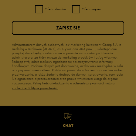
Oferta damska
Oferta męska
ZAPISZ SIĘ
Administratorem danych osobowych jest Marketing Investment Group S.A. z
siedzibą w Krakowie (31-871), os. Dywizjonu 303 paw. 1, udostępnione
powyżej dane będą przetwarzane w prawnie uzasadnionym interesie
administratora, za który uważa się marketing produktów i usług własnych.
Podając swój adres mailowy zgadzasz się na otrzymywanie informacji
handlowych. Podanie danych jest dobrowolne, aczkolwiek niezbędne w celu
otrzymywania newslettera. Każdy ma prawo do zgłoszenia sprzeciwu wobec
przetwarzania, a także żądania dostępu do danych, sprostowania, usunięcia
lub ograniczenia przetwarzania oraz prawo wniesienia skargi do organu
nadzorczego.
Pełną treść oświadczenia o ochronie prywatności można
znaleźć w Polityce prywatności.
CHAT