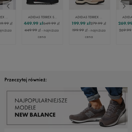
ADIDAS TERREX ANYLANDER MID R.RDY
ADIDAS TERREX SNOWPITCH
ADIDAS TERREX HYPERHIKER LOW K
449.99
zł
199.99
zł
269.9
39.99
zł
649.99
zł
279.99
zł
ajniższa
449.99
zł
- najniższa
199.99
zł
- najniższa
269.99
cena
cena
Przeczytaj również: