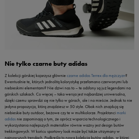
Nie tylko czarne buty adidas
Z kolekcji górskiej kojarzysz głównie
czarne adidas Terrex dla mężczyzn
?
Ewentualnie te, których jednolitą kolorystykę przełamano czerwonymi lub
niebieskimi elementami? Nie dziwi nas to – te odsłony są już legendami na
górskich szlakach. Co więcej – taka wersja jest najbardziej uniwersalna,
dzięki czemu sprawdzi się nie tylko w górach, ale i na mieście. Jednak to nie
jedyna propozycja, którą znajdziesz w 50 style. Obok nich znajdują się
niebieskie buty outdoor, beżowe czy te w multikolorze. Projektanci
marki
adidas
nie zapominają o tym, że oprócz wsparcia technologicznego i
wykorzystania najlepszych materiałów równie ważny jest design butów
trekkingowych. W końcu sportowy look może być także utrzymany w
najnowszych trendach. Podkreśla to nowa kolekcja butów adidas, w której