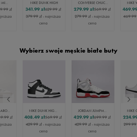
NIKE BLAZER MID 77
NIKE DUNK HIGH
CONVERSE CHUCK 70 PLUS
341.99
zł
279.99
zł
469.9
9.99
zł
629.99
zł
569.99
zł
ajniższa
379.99
zł
- najniższa
279.99
zł
- najniższa
469.99
cena
cena
Wybierz swoje męskie białe buty
ELLESSE PANARO CUPSOLE
NIKE DUNK HIGH RETRO
JORDAN JUMPMAN TWO TREY
408.49
zł
429.99
zł
224.9
9.99
zł
569.99
zł
699.99
zł
ajniższa
429.99
zł
- najniższa
429.99
zł
- najniższa
299.99
cena
cena