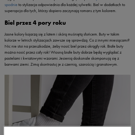
spodnie
to stylizacja odpowiednia dla każdej sylwetki. Biel w dodatkach to
superopcja dla tych, którzy dopiero zaczynają romans z tym kolorem.
Biel przez 4 pory roku
Jasne kolory kojarzą się z latem i skórą muśniętą słońcem. Buty w takim
kolorze w letnich stylizacjach zawsze się sprawdzą. Co z innymi miesiącami?
Nic nie stoi na przeszkodzie, żeby nosić biel przez okrągły rok. Białe buty
można nosić przez cały rok! Wiosną białe buty dobrze będą wyglądać z
pastelami i kwiatowymi wzorami. Jesienią doskonale skomponują się z
barwami ziemi. Zimą skontrastuj je z czernią, szarością i granatowym.