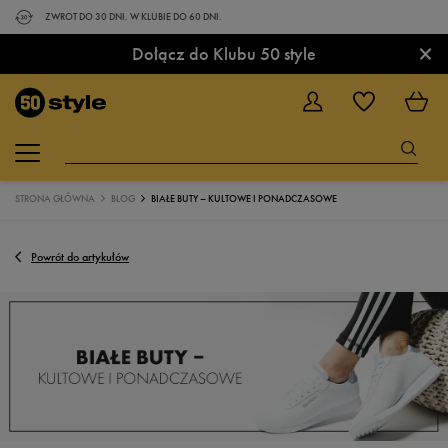
ZWROT DO 30 DNI. W KLUBIE DO 60 DNI.
×
Dołącz do Klubu 50 style
STRONA GŁÓWNA
BLOG
BIAŁE BUTY – KULTOWE I PONADCZASOWE
Powrót do artykułów