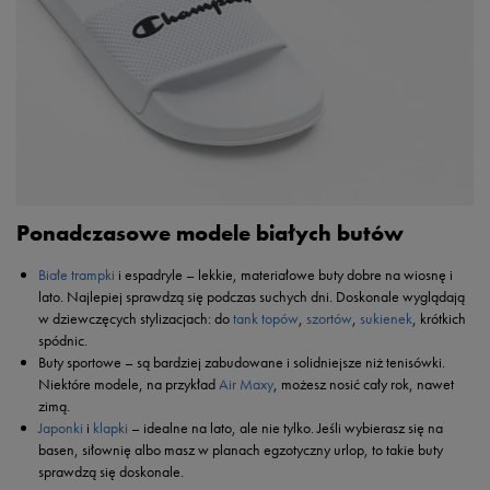
Ponadczasowe modele białych butów
Białe trampki
i espadryle – lekkie, materiałowe buty dobre na wiosnę i
lato. Najlepiej sprawdzą się podczas suchych dni. Doskonale wyglądają
w dziewczęcych stylizacjach: do
tank topów
,
szortów
,
sukienek
, krótkich
spódnic.
Buty sportowe – są bardziej zabudowane i solidniejsze niż tenisówki.
Niektóre modele, na przykład
Air Maxy
, możesz nosić cały rok, nawet
zimą.
Japonki
i
klapki
– idealne na lato, ale nie tylko. Jeśli wybierasz się na
basen, siłownię albo masz w planach egzotyczny urlop, to takie buty
sprawdzą się doskonale.