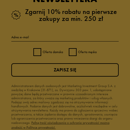
Zgarnij 10% rabatu na pierwsze
zakupy za min. 250 zł
Adres e-mail
Oferta damska
Oferta męska
ZAPISZ SIĘ
Administratorem danych osobowych jest Marketing Investment Group S.A. z
siedzibą w Krakowie (31-871), os. Dywizjonu 303 paw. 1, udostępnione
powyżej dane będą przetwarzane w prawnie uzasadnionym interesie
administratora, za który uważa się marketing produktów i usług własnych.
Podając swój adres mailowy zgadzasz się na otrzymywanie informacji
handlowych. Podanie danych jest dobrowolne, aczkolwiek niezbędne w celu
otrzymywania newslettera. Każdy ma prawo do zgłoszenia sprzeciwu wobec
przetwarzania, a także żądania dostępu do danych, sprostowania, usunięcia
lub ograniczenia przetwarzania oraz prawo wniesienia skargi do organu
nadzorczego.
Pełną treść oświadczenia o ochronie prywatności można
znaleźć w Polityce prywatności.