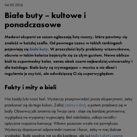
04.05.2016
Białe buty – kultowe i
ponadczasowe
Modowi eksperci co sezon ogłaszają listę rzeczy, które powinny się
znaleźć w każdej szafie. Od pewnego czasu w takich rankingach
pojawiają się
białe buty
. W przeszłości były problemy wizerunkowe,
obuwie w takim kolorze kojarzyło się ze złym gustem. Nowe oblicze
bieli to supermodny kolor, zaraz obok czerni najbardziej uniwersalny i
dla każdego. Białe buty są wymagające – musisz o nie dbać i
regularnie je czyścić, ale odwdzięczą Ci się superwyglądem.
Fakty i mity o bieli
Nie każdy lubi nosić biel. Wystarczy przeprowadzić prosty eksperyment, żeby
przekonać się do tego koloru. Załóż
czarny t-shirt
, a potem przebierz się w
biały. Obserwuj jak zmienia się Twoja cera - staje się bardziej promienna,
wyglądasz na wyspaną i wypoczętą. Biel odmładza, odbija światło i
optycznie rozjaśnia karnację. Wbrew pozorom wcale nie powiększa.
Wystarczy dopasować odpowiedni rozmiar i fason, żeby w niej dobrze
wyglądać. Białe spodnie nie są dla każdego, ale już
biały t-shirt
i
czarne