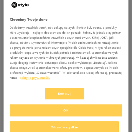
Chronimy Twoje dane
Dokładamy wszelkich starań, aby zakupy naszych Klientów były udane, a produkty,
które wybierają – najlepiej dopasowane do ich potrzeb. Robimy to jednak przy pełnym
poszanowaniu bezpieczeństwa wszystkich danych osobowych. Kliknij „OK”, jeśli
chcesz, abyśmy wykorzystywali informacje o Twoich zachowaniach na naszej stronie
do przygotowania personalizowanych specjalnie dla Ciebie treści, w tym rekomendacji
produktów dopasowanych do Twoich potrzeb i zainteresowań, spersonalizowanych
reklam czy zapamiętywanie wybranych preferencji. W każdej chwili możesz zmienić
swoją decyzję i ustawienia dotyczące plików cookie wybierając „Dostosuj”. Jeśli nie
chcesz otrzymywać spersonalizowanej oferty produktów, dopasowanych do Twoich
preferencji, wybierz „Odrzuć wszystkie”. W celu uzyskania więcej informacji, przeczytaj
naszą
politykę prywatności.
Dostosuj
OK
Odrzuć wszystkie