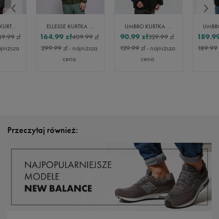
CHAMPION KURTKA ZIMOWA HOODED JACKET
ELLESSE KURTKA ZIMOWA LOMBARDY KHA
UMBRO KURTKA ZIMOWA MILVO
164.99
zł
90.99
zł
189.9
49.99
zł
409.99
zł
329.99
zł
ajniższa
299.99
zł
- najniższa
129.99
zł
- najniższa
189.99
cena
cena
Przeczytaj również: