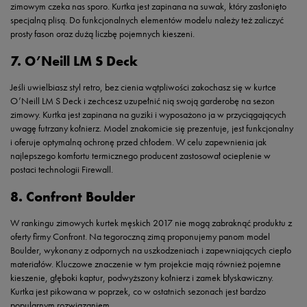
zimowym czeka nas sporo. Kurtka jest zapinana na suwak, który zasłonięto
specjalną plisą. Do funkcjonalnych elementów modelu należy też zaliczyć
prosty fason oraz dużą liczbę pojemnych kieszeni.
7. O’Neill LM S Deck
Jeśli uwielbiasz styl retro, bez cienia wątpliwości zakochasz się w kurtce
O’Neill LM S Deck i zechcesz uzupełnić nią swoją garderobę na sezon
zimowy. Kurtka jest zapinana na guziki i wyposażono ja w przyciągających
uwagę futrzany kołnierz. Model znakomicie się prezentuje, jest funkcjonalny
i oferuje optymalną ochronę przed chłodem. W celu zapewnienia jak
najlepszego komfortu termicznego producent zastosował ocieplenie w
postaci technologii Firewall.
8. Confront Boulder
W rankingu zimowych kurtek męskich 2017 nie mogą zabraknąć produktu z
oferty firmy Confront. Na tegoroczną zimą proponujemy panom model
Boulder, wykonany z odpornych na uszkodzeniach i zapewniających ciepło
materiałów. Kluczowe znaczenie w tym projekcie mają również pojemne
kieszenie, głęboki kaptur, podwyższony kołnierz i zamek błyskawiczny.
Kurtka jest pikowana w poprzek, co w ostatnich sezonach jest bardzo
popularnym rozwiązaniem.