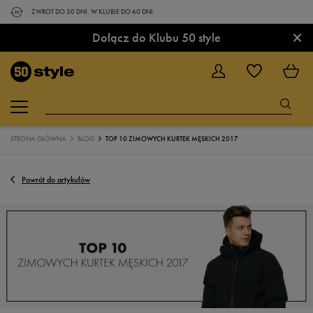
ZWROT DO 30 DNI. W KLUBIE DO 60 DNI.
×
Dołącz do Klubu 50 style
STRONA GŁÓWNA
BLOG
TOP 10 ZIMOWYCH KURTEK MĘSKICH 2017
Powrót do artykułów