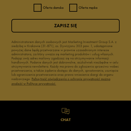
Oferta damska
Oferta męska
ZAPISZ SIĘ
Administratorem danych osobowych jest Marketing Investment Group S.A. z
siedzibą w Krakowie (31-871), os. Dywizjonu 303 paw. 1, udostępnione
powyżej dane będą przetwarzane w prawnie uzasadnionym interesie
administratora, za który uważa się marketing produktów i usług własnych.
Podając swój adres mailowy zgadzasz się na otrzymywanie informacji
handlowych. Podanie danych jest dobrowolne, aczkolwiek niezbędne w celu
otrzymywania newslettera. Każdy ma prawo do zgłoszenia sprzeciwu wobec
przetwarzania, a także żądania dostępu do danych, sprostowania, usunięcia
lub ograniczenia przetwarzania oraz prawo wniesienia skargi do organu
nadzorczego.
Pełną treść oświadczenia o ochronie prywatności można
znaleźć w Polityce prywatności.
CHAT