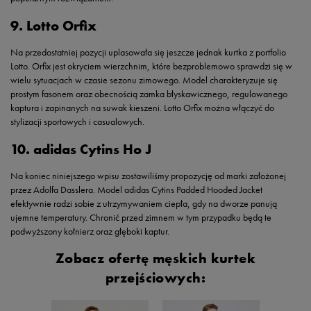
9. Lotto Orfix
Na przedostatniej pozycji uplasowała się jeszcze jednak kurtka z portfolio
Lotto. Orfix jest okryciem wierzchnim, które bezproblemowo sprawdzi się w
wielu sytuacjach w czasie sezonu zimowego. Model charakteryzuje się
prostym fasonem oraz obecnością zamka błyskawicznego, regulowanego
kaptura i zapinanych na suwak kieszeni. Lotto Orfix można włączyć do
stylizacji sportowych i casualowych.
10. adidas Cytins Ho J
Na koniec niniejszego wpisu zostawiliśmy propozycję od marki założonej
przez Adolfa Dasslera. Model adidas Cytins Padded Hooded Jacket
efektywnie radzi sobie z utrzymywaniem ciepła, gdy na dworze panują
ujemne temperatury. Chronić przed zimnem w tym przypadku będą te
podwyższony kołnierz oraz głęboki kaptur.
Zobacz ofertę męskich kurtek
przejściowych: