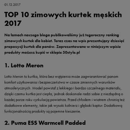
01.12.2017
TOP 10 zimowych kurtek męskich
2017
Na łamach naszego bloga publikowaliśmy już tegoroczny ranking
zimowych kurtek dla kobiet. Teraz czas na wpis prezentujący dziesięć
propozycji kurtek dla panów. Zaprezentowane w niniejszym wpisie
produkty możesz kupić w sklepie 50style.pl
1. Lotto Meron
Lotto Meron to kurtka, która bez wątpienia może zagwarantować panom
komfort użytkowania i bezpieczeństwo w czasie zmiennych warunków
atmosferycznych. Model powstał z lekkiego i bardzo szczelnego materiału,
dzięki czemu kurtka jest ciepła, jednak doskonale radzi sobie z niezbędną o
każdej porze roku cyrkulacją powietrza. Przed chłodem i wiatrem chronią też
dodatkowe elementy, takie jak wysoki kołnierz i głęboki kaptur. Dodatkową
funkcjonalnością produkty są pojemne kieszenie.
2. Puma ESS Warmcell Padded