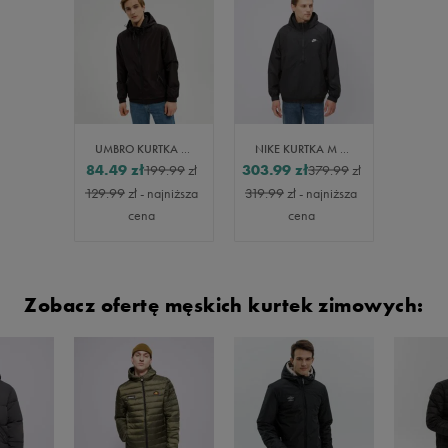
UMBRO KURTKA GINO
NIKE KURTKA M NK WR ANORAK JKT
84.49
zł
303.99
zł
199.99
zł
379.99
zł
129.99
zł
- najniższa
319.99
zł
- najniższa
cena
cena
Zobacz ofertę męskich kurtek zimowych: