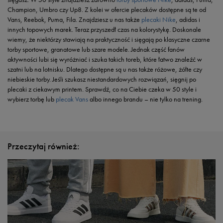
Champion, Umbro czy Up8. Z kolei w ofercie plecaków dostępne są te od
Vans, Reebok, Puma, Fila. Znajdziesz u nas także
plecaki Nike
, adidas i
innych topowych marek. Teraz przyszedł czas na kolorystykę. Doskonale
wiemy, że niektórzy stawiają na praktyczność i sięgają po klasyczne czarne
torby sportowe, granatowe lub szare modele. Jednak część fanów
aktywności lubi się wyróżniać i szuka takich toreb, które łatwo znaleźć w
szatni lub na lotnisku. Dlatego dostępne są u nas także różowe, żółte czy
niebieskie torby. Jeśli szukasz niestandardowych rozwiązań, sięgnij po
plecaki z ciekawym printem. Sprawdź, co na Ciebie czeka w 50 style i
wybierz torbę lub
plecak Vans
albo innego brandu – nie tylko na trening.
Przeczytaj również: