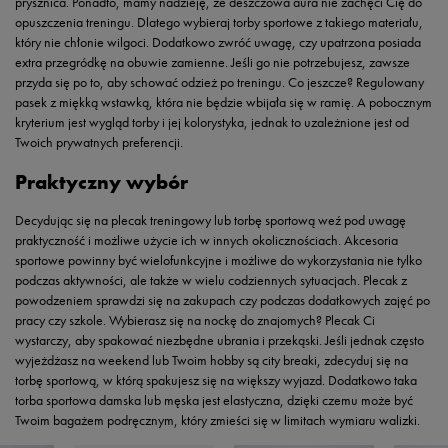
prysznica. Ponadto, mamy nadzieję, że deszczowa aura nie zachęci Cię do
opuszczenia treningu. Dlatego wybieraj torby sportowe z takiego materiału,
który nie chłonie wilgoci. Dodatkowo zwróć uwagę, czy upatrzona posiada
extra przegródkę na obuwie zamienne. Jeśli go nie potrzebujesz, zawsze
przyda się po to, aby schować odzież po treningu. Co jeszcze? Regulowany
pasek z miękką wstawką, która nie będzie wbijała się w ramię. A pobocznym
kryterium jest wygląd torby i jej kolorystyka, jednak to uzależnione jest od
Twoich prywatnych preferencji.
Praktyczny wybór
Decydując się na plecak treningowy lub torbę sportową weź pod uwagę
praktyczność i możliwe użycie ich w innych okolicznościach. Akcesoria
sportowe powinny być wielofunkcyjne i możliwe do wykorzystania nie tylko
podczas aktywności, ale także w wielu codziennych sytuacjach. Plecak z
powodzeniem sprawdzi się na zakupach czy podczas dodatkowych zajęć po
pracy czy szkole. Wybierasz się na nockę do znajomych? Plecak Ci
wystarczy, aby spakować niezbędne ubrania i przekąski. Jeśli jednak często
wyjeżdżasz na weekend lub Twoim hobby są city breaki, zdecyduj się na
torbę sportową, w którą spakujesz się na większy wyjazd. Dodatkowo taka
torba sportowa damska lub męska jest elastyczna, dzięki czemu może być
Twoim bagażem podręcznym, który zmieści się w limitach wymiaru walizki.