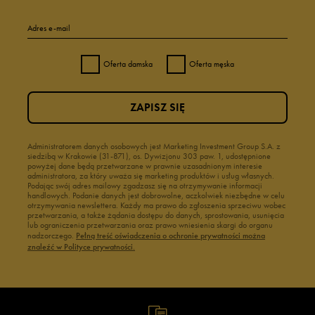
Adres e-mail
Oferta damska
Oferta męska
ZAPISZ SIĘ
Administratorem danych osobowych jest Marketing Investment Group S.A. z
siedzibą w Krakowie (31-871), os. Dywizjonu 303 paw. 1, udostępnione
powyżej dane będą przetwarzane w prawnie uzasadnionym interesie
administratora, za który uważa się marketing produktów i usług własnych.
Podając swój adres mailowy zgadzasz się na otrzymywanie informacji
handlowych. Podanie danych jest dobrowolne, aczkolwiek niezbędne w celu
otrzymywania newslettera. Każdy ma prawo do zgłoszenia sprzeciwu wobec
przetwarzania, a także żądania dostępu do danych, sprostowania, usunięcia
lub ograniczenia przetwarzania oraz prawo wniesienia skargi do organu
nadzorczego.
Pełną treść oświadczenia o ochronie prywatności można
znaleźć w Polityce prywatności.