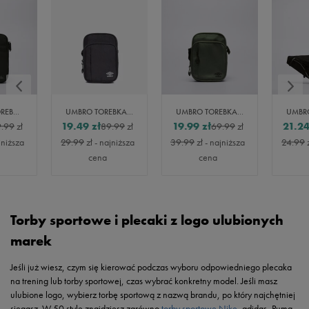
NEW ERA TOREBKA MLB SIDE BAG NEYYAN BLKBLK NEW YORK YANKEES
UMBRO TOREBKA UMBRO BRONBEIGH
UMBRO TOREBKA UMBRO BRONBEIGH
19.49
zł
19.99
zł
21.2
.99
zł
89.99
zł
69.99
zł
jniższa
29.99
zł
- najniższa
39.99
zł
- najniższa
24.99
cena
cena
Torby sportowe i plecaki z logo ulubionych
marek
Jeśli już wiesz, czym się kierować podczas wyboru odpowiedniego plecaka
na trening lub torby sportowej, czas wybrać konkretny model. Jeśli masz
ulubione logo, wybierz torbę sportową z nazwą brandu, po który najchętniej
sięgasz. W 50 style znajdziesz zarówno
torby sportowe Nike
, adidas, Puma,