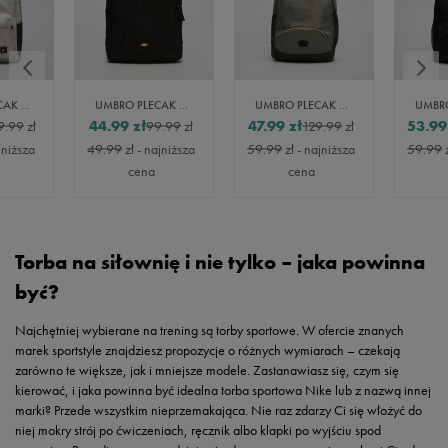
ADIDAS PLECAK CLASSICS AOP 2
UMBRO PLECAK DESIN
UMBRO PLECAK UMNO
44.99
zł
47.99
zł
53.99
9.99
zł
99.99
zł
129.99
zł
jniższa
49.99
zł
- najniższa
59.99
zł
- najniższa
59.99
cena
cena
Torba na siłownię i nie tylko – jaka powinna
być?
Najchętniej wybierane na trening są torby sportowe. W ofercie znanych
marek sportstyle znajdziesz propozycje o różnych wymiarach – czekają
zarówno te większe, jak i mniejsze modele. Zastanawiasz się, czym się
kierować, i jaka powinna być idealna torba sportowa Nike lub z nazwą innej
marki? Przede wszystkim nieprzemakająca. Nie raz zdarzy Ci się włożyć do
niej mokry strój po ćwiczeniach, ręcznik albo klapki po wyjściu spod