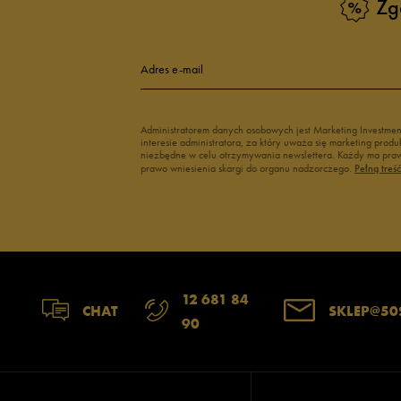
Zg
Buty męskie 43
Buty męskie 4
Adres e-mail
Administratorem danych osobowych jest Marketing Investme
interesie administratora, za który uważa się marketing pro
niezbędne w celu otrzymywania newslettera. Każdy ma prawo
prawo wniesienia skargi do organu nadzorczego.
Pełną treś
12 681 84
CHAT
SKLEP@50
90