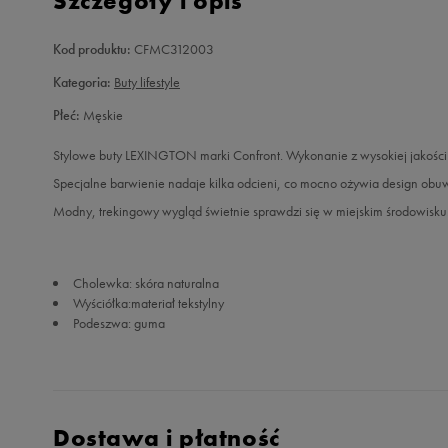
Szczegóły i opis
Kod produktu:
CFMC312003
Kategoria:
Buty lifestyle
Płeć:
Męskie
Stylowe buty LEXINGTON marki Confront. Wykonanie z wysokiej jakości 
Specjalne barwienie nadaje kilka odcieni, co mocno ożywia design obuw
Modny, trekingowy wygląd świetnie sprawdzi się w miejskim środowisku
Cholewka: skóra naturalna
Wyściółka:materiał tekstylny
Podeszwa: guma
Dostawa i płatność