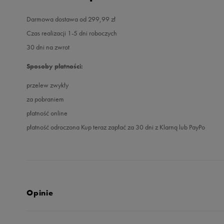
Darmowa dostawa od 299,99 zł
Czas realizacji 1-5 dni roboczych
30 dni na zwrot
Sposoby płatności:
przelew zwykły
za pobraniem
płatność online
płatność odroczona Kup teraz zapłać za 30 dni z Klarną lub PayPo
Opinie