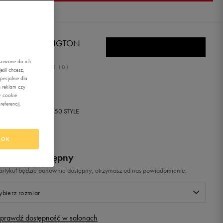
NFRONT LEXINGTON
asowane do ich
0.0
(
0
)
śli chcesz,
ecjalnie dla
ł
z Vat
 reklam czy
w cookie
eferencji,
+ 0 PKT W
KLUBIE 50 STYLE
OK
odukt niedostępny
i artykuł będzie ponownie dostępny, otrzymasz od nas powiadomienie.
bierz rozmiar
prawdź dostępność w salonach
Rozmiary EU
Rozmiary US