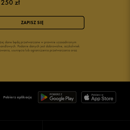
 250 zł
Buty męskie 46
ZAPISZ SIĘ
wyżej dane będą przetwarzane w prawnie uzasadnionym
i handlowych. Podanie danych jest dobrowolne, aczkolwiek
owania, usunięcia lub ograniczenia przetwarzania oraz
Pobierz aplikację