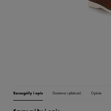
Skechers
Timberland
Umbro
Under Armour
Up8
U.S. Polo ASSN.
Vans
Szczegóły i opis
Dostawa i płatność
Opinie