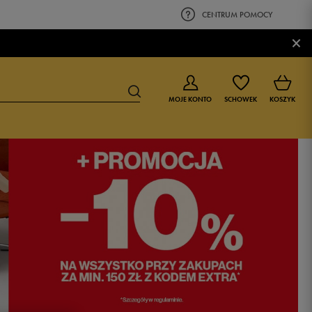
CENTRUM POMOCY
×
MOJE KONTO
SCHOWEK
KOSZYK
BUTY DLA CHŁOPCA
BUTY DLA DZIEWCZYNKI
0-4 lat
0-4 lat
4-8 lat
4-8 lat
9-16 lat
9-16 lat