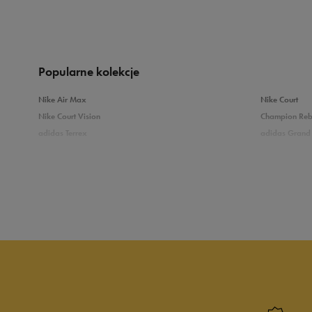
Produkt nie posia
Popularne kolekcje
Nike Air Max
Nike Court
Nike Court Vision
Champion Re
adidas Terrex
adidas Grand 
Puma Caven
Vans Filmore
adidas Breaknet
Skechers Uno
Zobacz również
Białe sneakersy męskie
Czarne sneake
Sneakersy zimowe męskie
Sneakersy nisk
Buty Fila męskie
Białe buty męs
Buty czerwone męskie
Buty niebieski
Buty męskie Puma
Buty męskie w