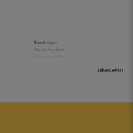
Reebok Classic
Nike Air Max Systm
New Balance 373
Umbro Griffin
Zobacz więcej
New Balance 500
Puma sneakersy męskie
Buty adidas męskie
Buty męskie czarne
Buty męskie Nike
Buty męskie 42