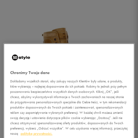
Chronimy Twoje dane
Dokładamy wszelkich starań, aby zakupy naszych Klientów były udane, a produkty,
które wybierają – najlepiej dopasowane do ich potrzeb. Robimy to jednak przy pełnym
poszanowaniu bezpieczeństwa wszystkich danych osobowych. Kliknij „OK”, jeśli
chcesz, abyśmy wykorzystywali informacje o Twoich zachowaniach na naszej stronie
do przygotowania personalizowanych specjalnie dla Ciebie treści, w tym rekomendacji
produktów dopasowanych do Twoich potrzeb i zainteresowań, spersonalizowanych
reklam czy zapamiętywanie wybranych preferencji. W każdej chwili możesz zmienić
1/4
swoją decyzję i ustawienia dotyczące plików cookie wybierając „Dostosuj”. Jeśli nie
chcesz otrzymywać spersonalizowanej oferty produktów, dopasowanych do Twoich
preferencji, wybierz „Odrzuć wszystkie”. W celu uzyskania więcej informacji, przeczytaj
naszą
politykę prywatności.