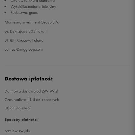
Cholewka: skóra naturalna
Wyściółka:materiał tekstylny
Podeszwa: guma
Marketing Investment Group S.A.
os. Dywizjonu 303 Paw. 1
31-871 Cracow, Poland
contact@miggroup.com
Dostawa i płatność
Darmowa dostawa od 299,99 zł
Czas realizacji 1-5 dni roboczych
30 dni na zwrot
Sposoby płatności:
przelew zwykły