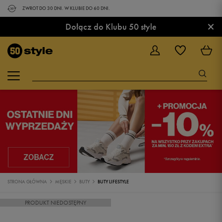
ZWROT DO 30 DNI. W KLUBIE DO 60 DNI.
×
Dołącz do Klubu 50 style
STRONA GŁÓWNA
MĘSKIE
BUTY
BUTY LIFESTYLE
PRODUKT NIEDOSTĘPNY