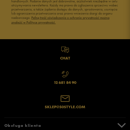
handlowych. Podanie danych jest dobrowolne, aczkolwiek niezbędne w celu
otrzymywania newslettera. Każdy ma prawo do zgłoszenia sprzeciwu wobec
przetwarzania, a także żądania dostępu do danych, sprostowania, usunięcia
lub ograniczenia przetwarzania oraz prawo wniesienia skargi do organu
nadzorczego.
Pełną treść oświadczenia o ochronie prywatności można
znaleźć w Polityce prywatności.
CHAT
12 681 84 90
SKLEP@50STYLE.COM
Obsługa klienta