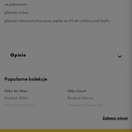
za pobraniem
płatność online
płatność odroczona Kup teraz zapłać za 30 dni z Klarną lub PayPo
Opinie
Produkt nie posiada recenzji
Popularne kolekcje
Nike Air Max
Nike Court
Reebok Glide
Reebok Classic
Nike Court Vision
Champion Rebound
Reebok Court Advance
Nike Air Max Systm
Zobacz więcej
adidas Terrex
adidas Grand Court
Puma Rebound
New Balance 373