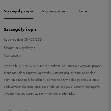
41
26 cm
Powiadom o dostępności
Szczegóły i opis
Dostawa i płatność
Opinie
42
26,5 cm
Powiadom o dostępności
Szczegóły i opis
43
27,5 cm
Powiadom o dostępności
Kod produktu:
CFMC312004
44
28 cm
Powiadom o dostępności
Kategoria:
Buty lifestyle
Płeć:
Męskie
45
29 cm
Powiadom o dostępności
Stylowe buty LEXINGTON marki Confront. Wykonanie z wysokiej jakości
46
30 cm
Powiadom o dostępności
skóry naturalnej zapewni optymalny komfort użytkowania. Specjalne
barwienie nadaje kilka odcieni, co mocno ożywia design obuwia. Biała
podeszwa znakomicie łączy się z kolorem cholewki. Modny, trekingowy
wygląd świetnie sprawdzi się w miejskim środowisku.