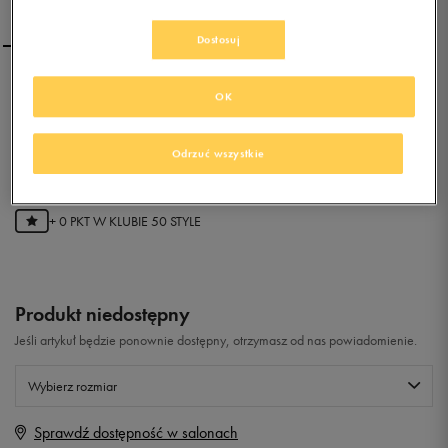
Dostosuj
CONFRONT LEXINGTON
OK
Odrzuć wszystkie
0.0
(
0
)
0
zł
z Vat
+ 0 PKT W
KLUBIE 50 STYLE
Produkt niedostępny
Jeśli artykuł będzie ponownie dostępny, otrzymasz od nas powiadomienie.
Wybierz rozmiar
Sprawdź dostępność w salonach
Rozmiary EU
Rozmiary US