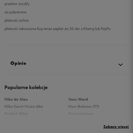
przelew zwykły
za pobraniem
płatność online
płatność odroczona Kup teraz zapłać za 30 dni z Klarną lub PayPo
Opinie
Produkt nie posiada recenzji
Popularne kolekcje
Nike Air Max
Vans Ward
Nike Court Vision Alta
New Balance 373
Reebok Glide
Puma Karmen
Reebok Classic
Vans Filmore
Zobacz więcej
Puma Carina
adidas Ozelle