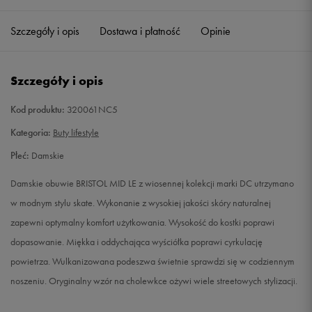
36
22 cm
Powiadom o dostępności
Szczegóły i opis
Dostawa i płatność
Opinie
37,5
23,5 cm
Powiadom o dostępności
Szczegóły i opis
38
24 cm
Powiadom o dostępności
Kod produktu:
320061NC5
38,5
24,5 cm
Powiadom o dostępności
Kategoria:
Buty lifestyle
Płeć:
Damskie
39
25 cm
Powiadom o dostępności
Damskie obuwie BRISTOL MID LE z wiosennej kolekcji marki DC utrzymano
w modnym stylu skate. Wykonanie z wysokiej jakości skóry naturalnej
zapewni optymalny komfort użytkowania. Wysokość do kostki poprawi
dopasowanie. Miękka i oddychająca wyściółka poprawi cyrkulację
powietrza. Wulkanizowana podeszwa świetnie sprawdzi się w codziennym
noszeniu. Oryginalny wzór na cholewkce ożywi wiele streetowych stylizacji.