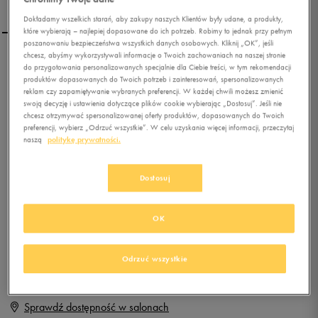
Dokładamy wszelkich starań, aby zakupy naszych Klientów były udane, a produkty,
które wybierają – najlepiej dopasowane do ich potrzeb. Robimy to jednak przy pełnym
poszanowaniu bezpieczeństwa wszystkich danych osobowych. Kliknij „OK”, jeśli
chcesz, abyśmy wykorzystywali informacje o Twoich zachowaniach na naszej stronie
DC BRISTOL MID LE
do przygotowania personalizowanych specjalnie dla Ciebie treści, w tym rekomendacji
produktów dopasowanych do Twoich potrzeb i zainteresowań, spersonalizowanych
reklam czy zapamiętywanie wybranych preferencji. W każdej chwili możesz zmienić
swoją decyzję i ustawienia dotyczące plików cookie wybierając „Dostosuj”. Jeśli nie
0.0
(
0
)
chcesz otrzymywać spersonalizowanej oferty produktów, dopasowanych do Twoich
preferencji, wybierz „Odrzuć wszystkie”. W celu uzyskania więcej informacji, przeczytaj
0
zł
z Vat
naszą
politykę prywatności.
+ 0 PKT W
KLUBIE 50 STYLE
Dostosuj
OK
Produkt niedostępny
Jeśli artykuł będzie ponownie dostępny, otrzymasz od nas powiadomienie.
Odrzuć wszystkie
Wybierz rozmiar
Sprawdź dostępność w salonach
Rozmiary EU
Rozmiary US