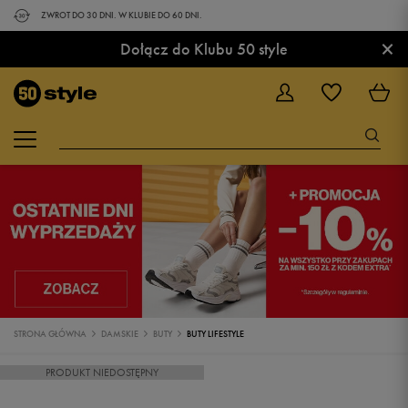
ZWROT DO 30 DNI. W KLUBIE DO 60 DNI.
×
Dołącz do Klubu 50 style
STRONA GŁÓWNA
DAMSKIE
BUTY
BUTY LIFESTYLE
PRODUKT NIEDOSTĘPNY