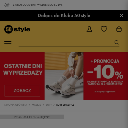
ZWROT DO 30 DNI. W KLUBIE DO 60 DNI.
×
Dołącz do Klubu 50 style
STRONA GŁÓWNA
MĘSKIE
BUTY
BUTY LIFESTYLE
PRODUKT NIEDOSTĘPNY