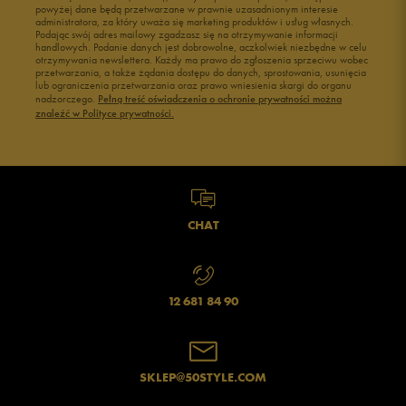
powyżej dane będą przetwarzane w prawnie uzasadnionym interesie
Buty męskie 43
Buty męskie 44
administratora, za który uważa się marketing produktów i usług własnych.
Buty męskie 45
Buty męskie 46
Podając swój adres mailowy zgadzasz się na otrzymywanie informacji
handlowych. Podanie danych jest dobrowolne, aczkolwiek niezbędne w celu
otrzymywania newslettera. Każdy ma prawo do zgłoszenia sprzeciwu wobec
przetwarzania, a także żądania dostępu do danych, sprostowania, usunięcia
lub ograniczenia przetwarzania oraz prawo wniesienia skargi do organu
nadzorczego.
Pełną treść oświadczenia o ochronie prywatności można
znaleźć w Polityce prywatności.
CHAT
12 681 84 90
SKLEP@50STYLE.COM