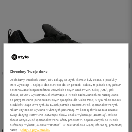
Chronimy Twoje dane
Dokładamy wszelkich starań, aby zakupy naszych Klientów były udane, a produkty,
które wybierają – najlepiej dopasowane do ich potrzeb. Robimy to jednak przy pełnym
poszanowaniu bezpieczeństwa wszystkich danych osobowych. Kliknij „OK”, jeśli
chcesz, abyśmy wykorzystywali informacje o Twoich zachowaniach na naszej stronie
do przygotowania personalizowanych specjalnie dla Ciebie treści, w tym rekomendacji
produktów dopasowanych do Twoich potrzeb i zainteresowań, spersonalizowanych
reklam czy zapamiętywanie wybranych preferencji. W każdej chwili możesz zmienić
1/4
swoją decyzję i ustawienia dotyczące plików cookie wybierając „Dostosuj”. Jeśli nie
chcesz otrzymywać spersonalizowanej oferty produktów, dopasowanych do Twoich
preferencji, wybierz „Odrzuć wszystkie”. W celu uzyskania więcej informacji, przeczytaj
naszą
politykę prywatności.