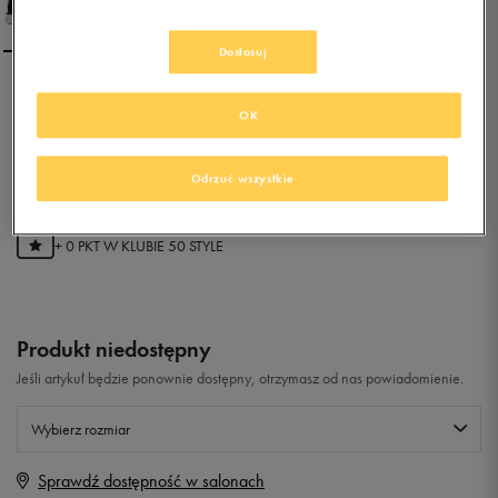
Dostosuj
DC HEATHROW
OK
0.0
(
0
)
Odrzuć wszystkie
0
zł
z Vat
+ 0 PKT W
KLUBIE 50 STYLE
Produkt niedostępny
Jeśli artykuł będzie ponownie dostępny, otrzymasz od nas powiadomienie.
Wybierz rozmiar
Sprawdź dostępność w salonach
Rozmiary EU
Rozmiary US