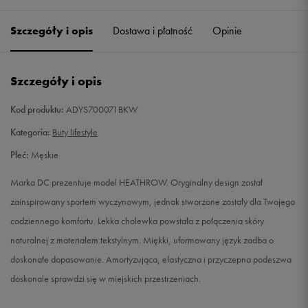
41
26,5 cm
Powiadom o dostępności
Szczegóły i opis
Dostawa i płatność
Opinie
42
27 cm
Powiadom o dostępności
Szczegóły i opis
42,5
27,5 cm
Powiadom o dostępności
Kod produktu:
ADYS700071BKW
43
28 cm
Powiadom o dostępności
Kategoria:
Buty lifestyle
Płeć:
Męskie
44
28,5 cm
Powiadom o dostępności
Marka DC prezentuje model HEATHROW. Oryginalny design został
44,5
29 cm
Powiadom o dostępności
zainspirowany sportem wyczynowym, jednak stworzone zostały dla Twojego
codziennego komfortu. Lekka cholewka powstała z połączenia skóry
45
29,5 cm
Powiadom o dostępności
naturalnej z materiałem tekstylnym. Miękki, uformowany język zadba o
doskonałe dopasowanie. Amortyzująca, elastyczna i przyczepna podeszwa
46
30 cm
Powiadom o dostępności
doskonale sprawdzi się w miejskich przestrzeniach.