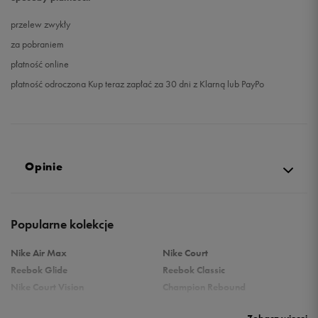
przelew zwykły
za pobraniem
płatność online
płatność odroczona Kup teraz zapłać za 30 dni z Klarną lub PayPo
Opinie
Produkt nie posiada recenzji
Popularne kolekcje
Nike Air Max
Nike Court
Reebok Glide
Reebok Classic
Nike Court Vision
Champion Rebound
Reebok Court Advance
Nike Air Max Systm