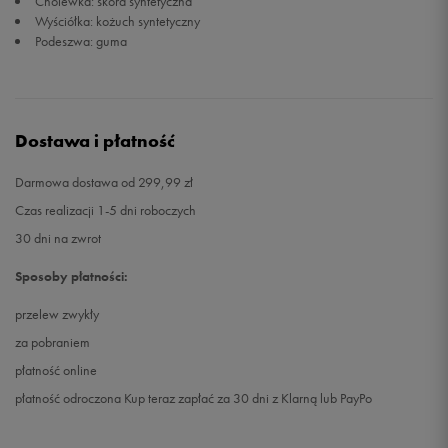
Cholewka: skóra syntetyczna
Wyściółka: kożuch syntetyczny
Podeszwa: guma
Dostawa i płatność
Darmowa dostawa od 299,99 zł
Czas realizacji 1-5 dni roboczych
30 dni na zwrot
Sposoby płatności:
przelew zwykły
za pobraniem
płatność online
płatność odroczona Kup teraz zapłać za 30 dni z Klarną lub PayPo