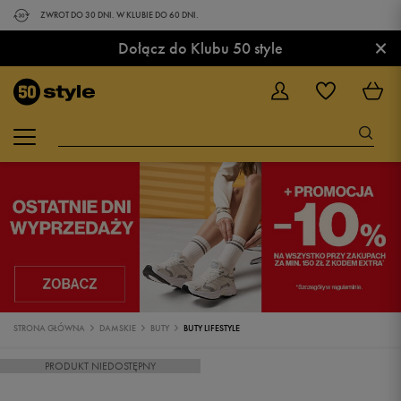
ZWROT DO 30 DNI. W KLUBIE DO 60 DNI.
×
Dołącz do Klubu 50 style
STRONA GŁÓWNA
DAMSKIE
BUTY
BUTY LIFESTYLE
PRODUKT NIEDOSTĘPNY