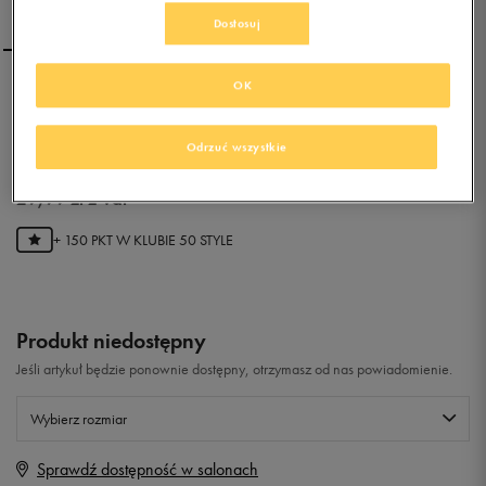
Dostosuj
OK
FEEWEAR CHUCK FUR
Odrzuć wszystkie
0.0
(
0
)
29,99
zł
z Vat
+ 150 PKT W
KLUBIE 50 STYLE
Produkt niedostępny
Jeśli artykuł będzie ponownie dostępny, otrzymasz od nas powiadomienie.
Wybierz rozmiar
Sprawdź dostępność w salonach
Rozmiary EU
Rozmiary US