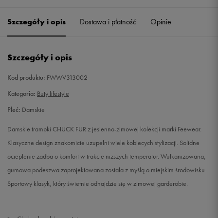
36
23 cm
Powiadom o dostępności
Szczegóły i opis
Dostawa i płatność
Opinie
37
23,5 cm
Powiadom o dostępności
Szczegóły i opis
38
24 cm
Powiadom o dostępności
Kod produktu:
FWWV313002
39
25 cm
Powiadom o dostępności
Kategoria:
Buty lifestyle
Płeć:
Damskie
40
25,5 cm
Powiadom o dostępności
Damskie trampki CHUCK FUR z jesienno-zimowej kolekcji marki Feewear.
41
26 cm
Powiadom o dostępności
Klasyczne design znakomicie uzupełni wiele kobiecych stylizacji. Solidne
ocieplenie zadba o komfort w trakcie niższych temperatur. Wulkanizowana,
gumowa podeszwa zaprojektowana została z myślą o miejskim środowisku.
Sportowy klasyk, który świetnie odnajdzie się w zimowej garderobie.