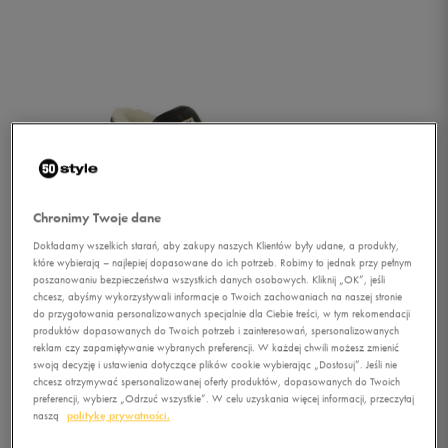
Chronimy Twoje dane
Dokładamy wszelkich starań, aby zakupy naszych Klientów były udane, a produkty,
które wybierają – najlepiej dopasowane do ich potrzeb. Robimy to jednak przy pełnym
poszanowaniu bezpieczeństwa wszystkich danych osobowych. Kliknij „OK”, jeśli
chcesz, abyśmy wykorzystywali informacje o Twoich zachowaniach na naszej stronie
do przygotowania personalizowanych specjalnie dla Ciebie treści, w tym rekomendacji
produktów dopasowanych do Twoich potrzeb i zainteresowań, spersonalizowanych
reklam czy zapamiętywanie wybranych preferencji. W każdej chwili możesz zmienić
swoją decyzję i ustawienia dotyczące plików cookie wybierając „Dostosuj”. Jeśli nie
1/4
chcesz otrzymywać spersonalizowanej oferty produktów, dopasowanych do Twoich
preferencji, wybierz „Odrzuć wszystkie”. W celu uzyskania więcej informacji, przeczytaj
naszą
politykę prywatności.