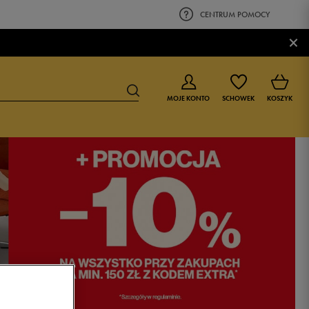
CENTRUM POMOCY
×
MOJE KONTO
SCHOWEK
KOSZYK
BUTY DLA CHŁOPCA
BUTY DLA DZIEWCZYNKI
0-4 lat
0-4 lat
4-8 lat
4-8 lat
9-16 lat
9-16 lat