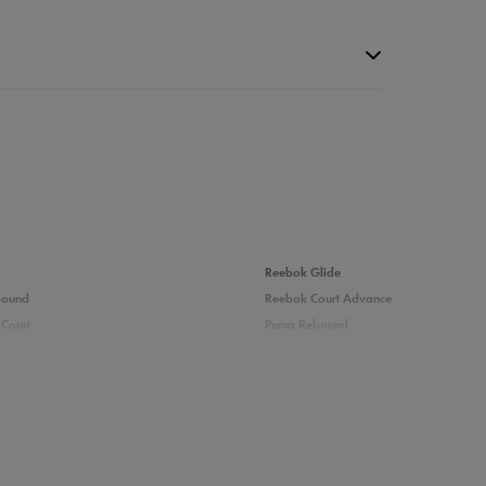
Reebok Glide
bound
Reebok Court Advance
Court
Puma Rebound
6%
adidas Ozelle
Fila Grand Tier
3%
0%
rsy męskie
Nike sneakersy męskie