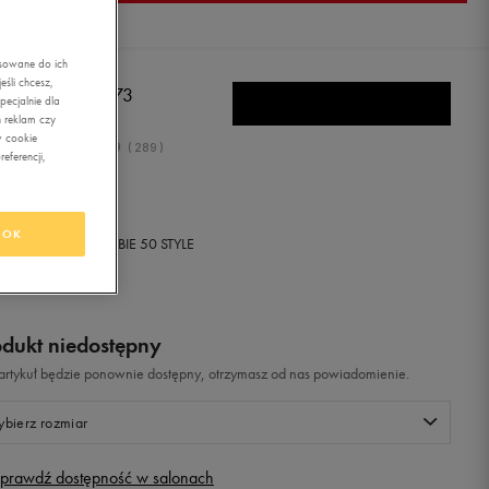
asowane do ich
śli chcesz,
W BALANCE 373
ecjalnie dla
 reklam czy
w cookie
4.9
(
289
)
eferencji,
9,99
zł
z Vat
OK
+ 1150 PKT W
KLUBIE 50 STYLE
odukt niedostępny
i artykuł będzie ponownie dostępny, otrzymasz od nas powiadomienie.
bierz rozmiar
prawdź dostępność w salonach
Rozmiary EU
Rozmiary US