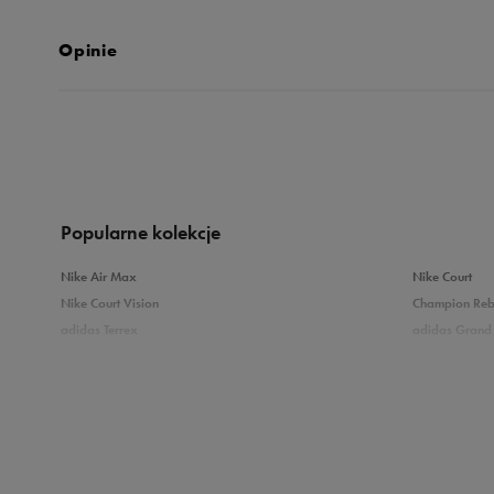
Opinie
4.9
opinii klientów
289
z całego okresu
zebranych i zweryfikowanych przez
Popularne kolekcje
Nike Air Max
Nike Court
Nike Court Vision
Champion Re
adidas Terrex
adidas Grand 
5
9
Puma Caven
Vans Filmore
adidas Breaknet
Skechers Uno
4
Zobacz również
3
Białe sneakersy męskie
Czarne sneake