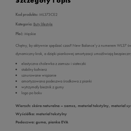
Szczegóły i opis
Kod produktu:
ML373CE2
Kategoria:
Buty lifestyle
Płeć:
Męskie
Chętny, by aktywnie spędzać czas? New Balance’y z numerem WL37 świe
dynamiczny krok, a dzięki piankowej amortyzacji umożliwiają bezpieczny
elastyczna cholewka z zamszu i siateczki
stabilny kołnierz
sznurowane wiązanie
amortyzowana podeszwa środkowa z pianki
wytrzymały bieżnik z gumy
logo po boku
Wierzch: skóra naturalna – zamsz, materiał tekstylny, materiał s
Wyściółka: materiał tekstylny
Podeszwa: guma, pianka EVA