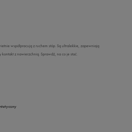
tnie współpracują z ruchem stóp. Są ultralekkie, zapewniają
 kontakt z nawierzchnią. Sprawdź, na co je stać.
yntetyczny