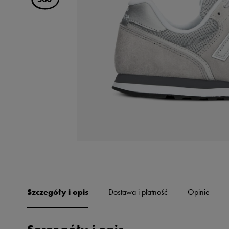
Skechers
Timberland
Umbro
Under Armour
Up8
U.S. Polo ASSN.
Vans
Szczegóły i opis
Dostawa i płatność
Opinie