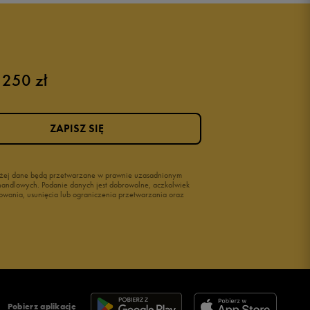
Buty adidas męskie
Buty męskie czarne
Buty męskie Nike
Buty męskie 42
 250 zł
Buty męskie 46
ZAPISZ SIĘ
wyżej dane będą przetwarzane w prawnie uzasadnionym
i handlowych. Podanie danych jest dobrowolne, aczkolwiek
owania, usunięcia lub ograniczenia przetwarzania oraz
Pobierz aplikację