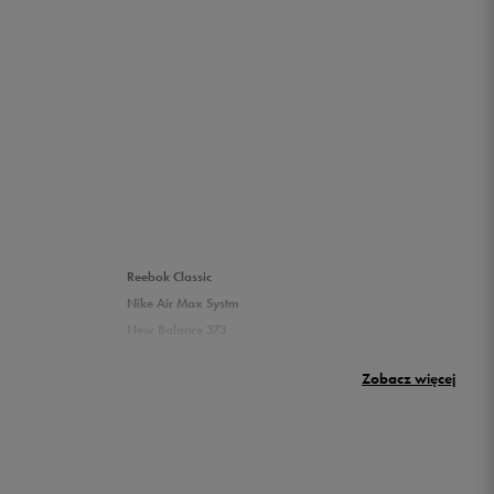
Reebok Classic
Nike Air Max Systm
New Balance 373
Umbro Griffin
Zobacz więcej
New Balance 500
Puma sneakersy męskie