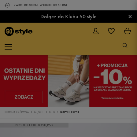
ZWROT DO 30 DNI. W KLUBIE DO 60 DNI.
×
Dołącz do Klubu 50 style
STRONA GŁÓWNA
MĘSKIE
BUTY
BUTY LIFESTYLE
PRODUKT NIEDOSTĘPNY