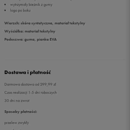
wytrzymały bieżnik z gumy
logo po boku
Wierzch: skóra syntetyczna, materiał tekstylny
Wyściółka: materiał tekstylny
Podeszwa: guma, pianka EVA
Dostawa i płatność
Darmowa dostawa od 299,99 zł
Czas realizacji 1-5 dni roboczych
30 dni na zwrot
Sposoby płatności:
przelew zwykły