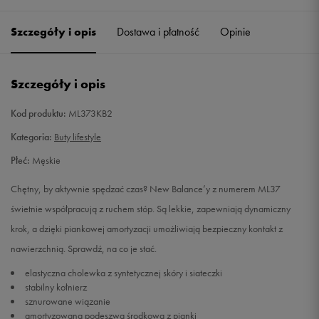
41,5
26 cm
Powiadom o dostępności
Szczegóły i opis
Dostawa i płatność
Opinie
42
26,5 cm
Powiadom o dostępności
Szczegóły i opis
42,5
27 cm
Powiadom o dostępności
Kod produktu:
ML373KB2
43
27,5 cm
Powiadom o dostępności
Kategoria:
Buty lifestyle
Płeć:
Męskie
44
28 cm
Powiadom o dostępności
Chętny, by aktywnie spędzać czas? New Balance’y z numerem ML37
44,5
28,5 cm
Powiadom o dostępności
świetnie współpracują z ruchem stóp. Są lekkie, zapewniają dynamiczny
krok, a dzięki piankowej amortyzacji umożliwiają bezpieczny kontakt z
45
29 cm
Powiadom o dostępności
nawierzchnią. Sprawdź, na co je stać.
elastyczna cholewka z syntetycznej skóry i siateczki
45,5
29,5 cm
Powiadom o dostępności
stabilny kołnierz
sznurowane wiązanie
46,5
30 cm
Powiadom o dostępności
amortyzowana podeszwa środkowa z pianki