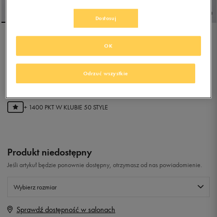
Dostosuj
NEW BALANCE
OK
ML_WL373V2
Odrzuć wszystkie
4.9
(
289
)
279,99
zł
z Vat
+ 1400 PKT W
KLUBIE 50 STYLE
Produkt niedostępny
Jeśli artykuł będzie ponownie dostępny, otrzymasz od nas powiadomienie.
Wybierz rozmiar
Sprawdź dostępność w salonach
Rozmiary EU
Rozmiary US