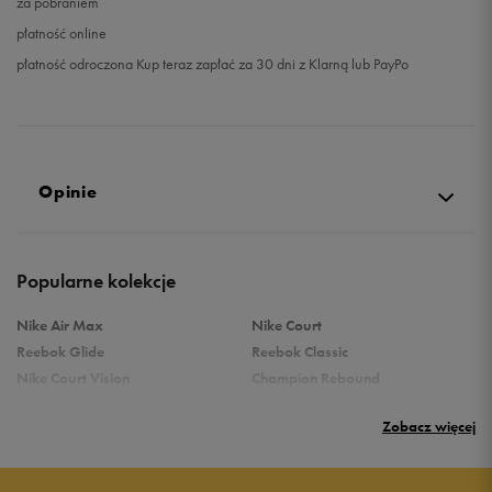
za pobraniem
płatność online
płatność odroczona Kup teraz zapłać za 30 dni z Klarną lub PayPo
Opinie
4.9
Popularne kolekcje
opinii klientów
289
z całego okresu
Nike Air Max
Nike Court
zebranych i zweryfikowanych przez
Reebok Glide
Reebok Classic
Nike Court Vision
Champion Rebound
Reebok Court Advance
Nike Air Max Systm
Zobacz więcej
adidas Terrex
adidas Grand Court
Puma Rebound
New Balance 373
5
96%
Puma Caven
Vans Filmore