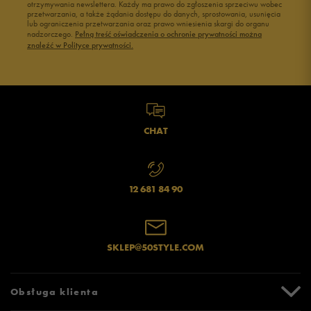
otrzymywania newslettera. Każdy ma prawo do zgłoszenia sprzeciwu wobec
przetwarzania, a także żądania dostępu do danych, sprostowania, usunięcia
lub ograniczenia przetwarzania oraz prawo wniesienia skargi do organu
Jak zbieramy opinie?
nadzorczego.
Pełną treść oświadczenia o ochronie prywatności można
znaleźć w Polityce prywatności.
Opinie klientów
Wyczyść
Szukaj
CHAT
12 681 84 90
SKLEP@50STYLE.COM
Obsługa klienta