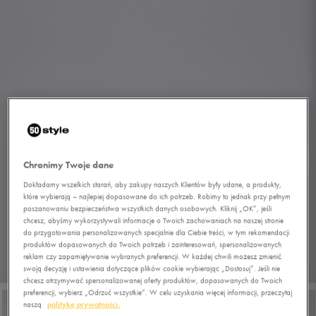
Chronimy Twoje dane
Dokładamy wszelkich starań, aby zakupy naszych Klientów były udane, a produkty,
które wybierają – najlepiej dopasowane do ich potrzeb. Robimy to jednak przy pełnym
poszanowaniu bezpieczeństwa wszystkich danych osobowych. Kliknij „OK”, jeśli
chcesz, abyśmy wykorzystywali informacje o Twoich zachowaniach na naszej stronie
do przygotowania personalizowanych specjalnie dla Ciebie treści, w tym rekomendacji
produktów dopasowanych do Twoich potrzeb i zainteresowań, spersonalizowanych
reklam czy zapamiętywanie wybranych preferencji. W każdej chwili możesz zmienić
1/7
swoją decyzję i ustawienia dotyczące plików cookie wybierając „Dostosuj”. Jeśli nie
chcesz otrzymywać spersonalizowanej oferty produktów, dopasowanych do Twoich
preferencji, wybierz „Odrzuć wszystkie”. W celu uzyskania więcej informacji, przeczytaj
naszą
politykę prywatności.