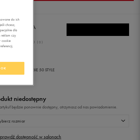
asowane do ich
śli chcesz,
E AIR VIBENNA
ecjalnie dla
 reklam czy
w cookie
0.0
(
0
)
eferencji,
9,99
zł
z Vat
OK
+ 650 PKT W
KLUBIE 50 STYLE
odukt niedostępny
i artykuł będzie ponownie dostępny, otrzymasz od nas powiadomienie.
bierz rozmiar
prawdź dostępność w salonach
Rozmiary EU
Rozmiary US