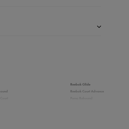
da recenzji
Reebok Glide
bound
Reebok Court Advance
Court
Puma Rebound
adidas Ozelle
Fila Grand Tier