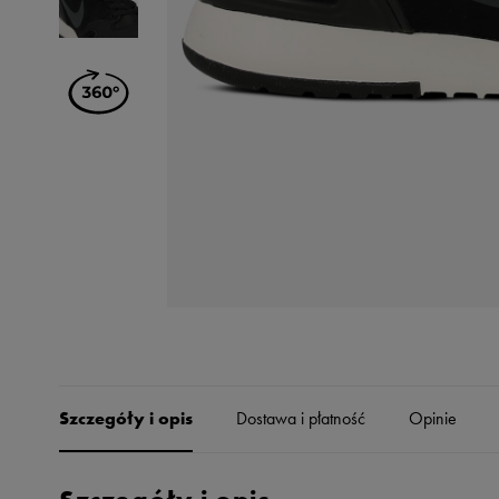
Skechers
Timberland
Umbro
Under Armour
Up8
U.S. Polo ASSN.
Vans
Szczegóły i opis
Dostawa i płatność
Opinie