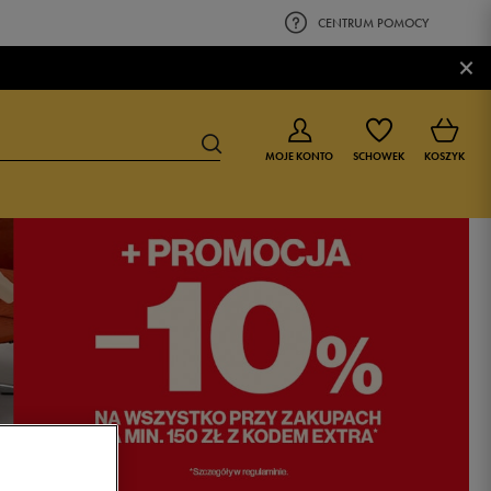
CENTRUM POMOCY
×
MOJE KONTO
SCHOWEK
KOSZYK
BUTY DLA CHŁOPCA
BUTY DLA DZIEWCZYNKI
0-4 lat
0-4 lat
4-8 lat
4-8 lat
9-16 lat
9-16 lat