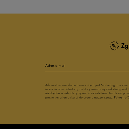
Białe sneakersy męskie
Czarne sneake
Sneakersy zimowe męskie
Sneakersy nisk
Buty Fila męskie
Białe buty męs
Buty czerwone męskie
Buty niebieski
Buty męskie Puma
Buty męskie w
Zg
Buty męskie 43
Buty męskie 4
Adres e-mail
Administratorem danych osobowych jest Marketing Investme
interesie administratora, za który uważa się marketing pro
niezbędne w celu otrzymywania newslettera. Każdy ma prawo
prawo wniesienia skargi do organu nadzorczego.
Pełną treś