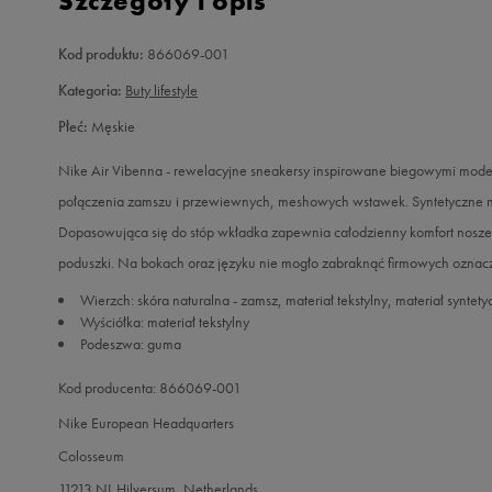
Szczegóły i opis
Kod produktu:
866069-001
Kategoria:
Buty lifestyle
Płeć:
Męskie
Nike Air Vibenna - rewelacyjne sneakersy inspirowane biegowymi mode
połączenia zamszu i przewiewnych, meshowych wstawek. Syntetyczne n
Dopasowująca się do stóp wkładka zapewnia całodzienny komfort nosze
poduszki. Na bokach oraz języku nie mogło zabraknąć firmowych oznac
Wierzch: skóra naturalna - zamsz, materiał tekstylny, materiał syntety
Wyściółka: materiał tekstylny
Podeszwa: guma
Kod producenta: 866069-001
Nike European Headquarters
Colosseum
11213 NL Hilversum, Netherlands