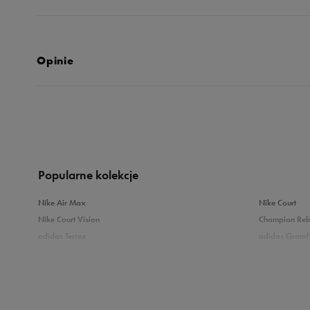
Opinie
Produkt nie posia
Popularne kolekcje
Nike Air Max
Nike Court
Nike Court Vision
Champion Re
adidas Terrex
adidas Grand 
Puma Caven
Vans Filmore
adidas Breaknet
Skechers Uno
Zobacz również