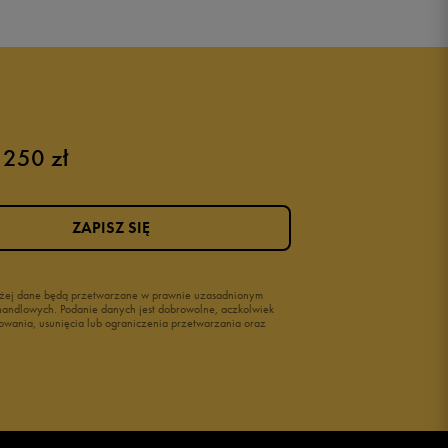
Puma sneakersy męskie
Buty adidas męskie
Buty męskie czarne
Buty męskie Nike
Buty męskie 42
 250 zł
Buty męskie 46
ZAPISZ SIĘ
wyżej dane będą przetwarzane w prawnie uzasadnionym
i handlowych. Podanie danych jest dobrowolne, aczkolwiek
owania, usunięcia lub ograniczenia przetwarzania oraz