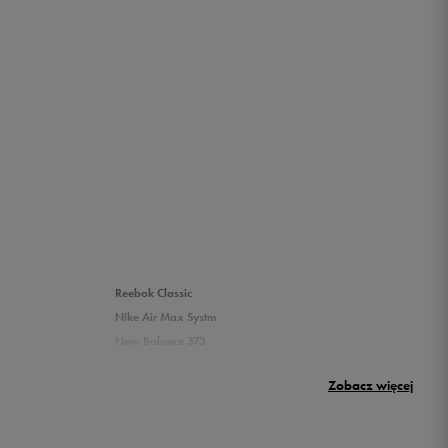
Reebok Classic
Nike Air Max Systm
New Balance 373
Umbro Griffin
Zobacz więcej
New Balance 500