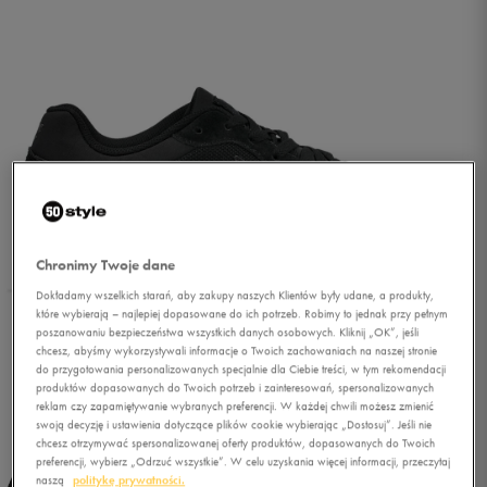
Chronimy Twoje dane
Dokładamy wszelkich starań, aby zakupy naszych Klientów były udane, a produkty,
które wybierają – najlepiej dopasowane do ich potrzeb. Robimy to jednak przy pełnym
poszanowaniu bezpieczeństwa wszystkich danych osobowych. Kliknij „OK”, jeśli
chcesz, abyśmy wykorzystywali informacje o Twoich zachowaniach na naszej stronie
do przygotowania personalizowanych specjalnie dla Ciebie treści, w tym rekomendacji
produktów dopasowanych do Twoich potrzeb i zainteresowań, spersonalizowanych
reklam czy zapamiętywanie wybranych preferencji. W każdej chwili możesz zmienić
1/5
swoją decyzję i ustawienia dotyczące plików cookie wybierając „Dostosuj”. Jeśli nie
chcesz otrzymywać spersonalizowanej oferty produktów, dopasowanych do Twoich
preferencji, wybierz „Odrzuć wszystkie”. W celu uzyskania więcej informacji, przeczytaj
naszą
politykę prywatności.