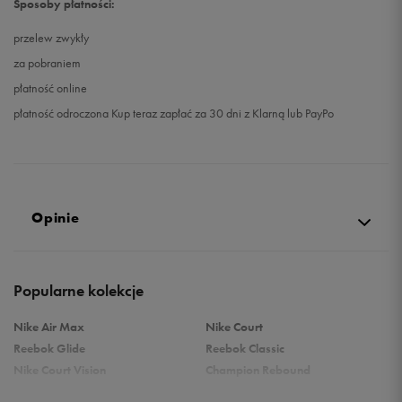
Sposoby płatności:
przelew zwykły
za pobraniem
płatność online
płatność odroczona Kup teraz zapłać za 30 dni z Klarną lub PayPo
Opinie
Produkt nie posiada recenzji
Popularne kolekcje
Nike Air Max
Nike Court
Reebok Glide
Reebok Classic
Nike Court Vision
Champion Rebound
Reebok Court Advance
Nike Air Max Systm