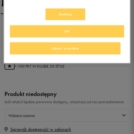
Dostosuj
NIKE MD RUNNER 2
OK
0.0
(
0
)
Odrzuć wszystkie
19,99
zł
z Vat
+ 100 PKT W
KLUBIE 50 STYLE
Produkt niedostępny
Jeśli artykuł będzie ponownie dostępny, otrzymasz od nas powiadomienie.
Wybierz rozmiar
Sprawdź dostępność w salonach
Rozmiary EU
Rozmiary US