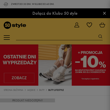
ZWROT DO 30 DNI. W KLUBIE DO 60 DNI.
×
Dołącz do Klubu 50 style
STRONA GŁÓWNA
MĘSKIE
BUTY
BUTY LIFESTYLE
PRODUKT NIEDOSTĘPNY