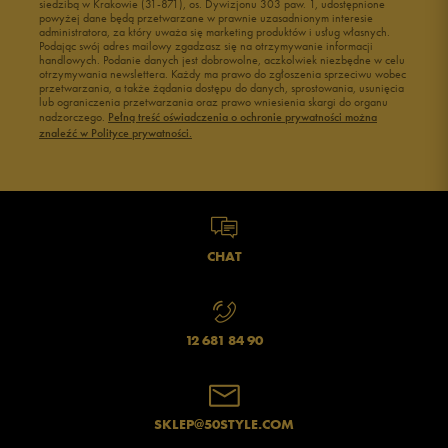
siedzibą w Krakowie (31-871), os. Dywizjonu 303 paw. 1, udostępnione
powyżej dane będą przetwarzane w prawnie uzasadnionym interesie
Buty męskie 43
Buty męskie 44
administratora, za który uważa się marketing produktów i usług własnych.
Buty męskie 45
Buty męskie 46
Podając swój adres mailowy zgadzasz się na otrzymywanie informacji
handlowych. Podanie danych jest dobrowolne, aczkolwiek niezbędne w celu
otrzymywania newslettera. Każdy ma prawo do zgłoszenia sprzeciwu wobec
przetwarzania, a także żądania dostępu do danych, sprostowania, usunięcia
lub ograniczenia przetwarzania oraz prawo wniesienia skargi do organu
nadzorczego.
Pełną treść oświadczenia o ochronie prywatności można
znaleźć w Polityce prywatności.
CHAT
12 681 84 90
SKLEP@50STYLE.COM