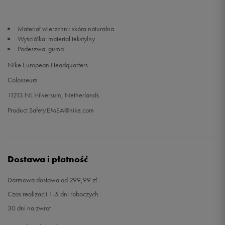
45
29 cm
Powiadom o dostępności
Materiał wierzchni: skóra naturalna
Wyściółka: materiał tekstylny
45,5
29,5 cm
Powiadom o dostępności
Podeszwa: guma
Nike European Headquarters
46
30 cm
Powiadom o dostępności
Colosseum
11213 NL Hilversum, Netherlands
47
30,5 cm
Powiadom o dostępności
Product.Safety.EMEA@nike.com
47,5
31 cm
Powiadom o dostępności
48,5
32 cm
Powiadom o dostępności
Dostawa i płatność
Darmowa dostawa od 299,99 zł
Czas realizacji 1-5 dni roboczych
30 dni na zwrot