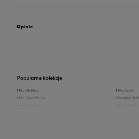
Opinie
Produkt nie posia
Popularne kolekcje
Nike Air Max
Nike Court
Nike Court Vision
Champion Re
adidas Terrex
adidas Grand 
Puma Caven
Vans Filmore
adidas Breaknet
Skechers Uno
Zobacz również