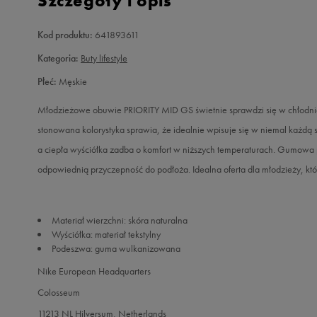
Szczegóły i opis
Kod produktu:
641893611
Kategoria:
Buty lifestyle
Płeć:
Męskie
Młodzieżowe obuwie PRIORITY MID GS świetnie sprawdzi się w chłodniej
stonowana kolorystyka sprawia, że idealnie wpisuje się w niemal każdą
a ciepła wyściółka zadba o komfort w niższych temperaturach. Gumowa
odpowiednią przyczepność do podłoża. Idealna oferta dla młodzieży, któr
Materiał wierzchni: skóra naturalna
Wyściółka: materiał tekstylny
Podeszwa: guma wulkanizowana
Nike European Headquarters
Colosseum
11213 NL Hilversum, Netherlands