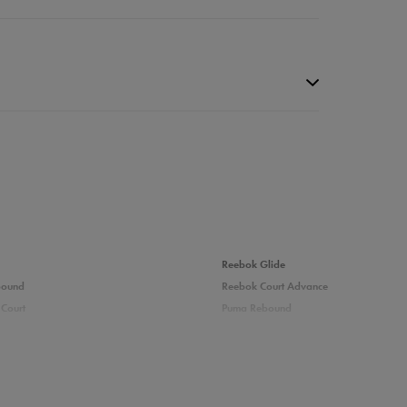
da recenzji
Reebok Glide
bound
Reebok Court Advance
Court
Puma Rebound
adidas Ozelle
Fila Grand Tier