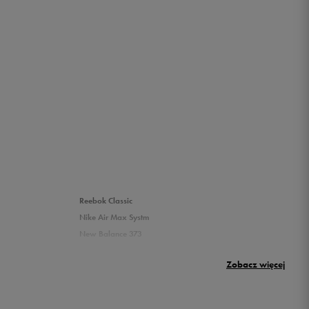
Reebok Classic
Nike Air Max Systm
New Balance 373
Umbro Griffin
Zobacz więcej
New Balance 500