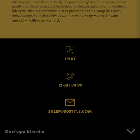
otrzymywania newslettera. Każdy ma prawo do zgłoszenia sprzeciwu wobec
przetwarzania, a także żądania dostępu do danych, sprostowania, usunięcia
Czarne adidasy damskie
Buty na siłownię Nike
lub ograniczenia przetwarzania oraz prawo wniesienia skargi do organu
Buty Fila damskie
Buty damskie 37
nadzorczego.
Pełną treść oświadczenia o ochronie prywatności można
znaleźć w Polityce prywatności.
Buty Reebok damskie
Buty damskie 38
Buty na platformie damskie
Buty damskie 39
CHAT
12 681 84 90
SKLEP@50STYLE.COM
Obsługa klienta