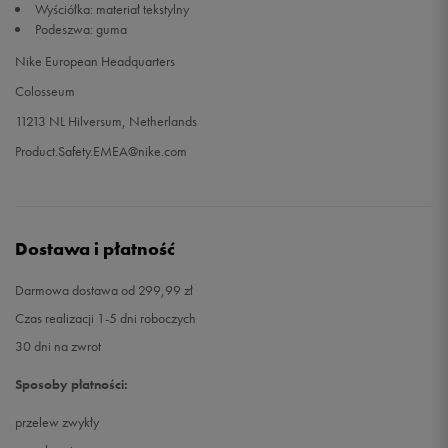
Wyściółka: materiał tekstylny
Podeszwa: guma
42
27 cm
Powiadom o dostępności
Nike European Headquarters
Colosseum
42,5
27,5 cm
Powiadom o dostępności
11213 NL Hilversum, Netherlands
Product.Safety.EMEA@nike.com
Dostawa i płatność
Darmowa dostawa od 299,99 zł
Czas realizacji 1-5 dni roboczych
30 dni na zwrot
Sposoby płatności:
przelew zwykły