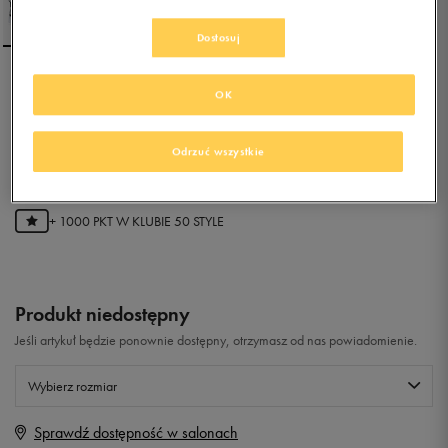
Dostosuj
NIKE WMNS COURT
OK
BOROUGH MID
Odrzuć wszystkie
0.0
(
0
)
199,99
zł
z Vat
+ 1000 PKT W
KLUBIE 50 STYLE
Produkt niedostępny
Jeśli artykuł będzie ponownie dostępny, otrzymasz od nas powiadomienie.
Wybierz rozmiar
Sprawdź dostępność w salonach
Rozmiary EU
Rozmiary US