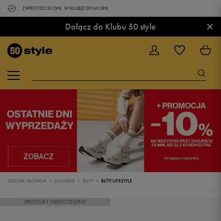
ZWROT DO 30 DNI. W KLUBIE DO 60 DNI.
×
Dołącz do Klubu 50 style
STRONA GŁÓWNA
DAMSKIE
BUTY
BUTY LIFESTYLE
PRODUKT NIEDOSTĘPNY