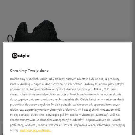
Chronimy Twoje dane
Dokładamy wszelkich starań, aby zakupy naszych Klientów były udane, a produkty,
które wybierają – najlepiej dopasowane do ich potrzeb. Robimy to jednak przy pełnym
poszanowaniu bezpieczeństwa wszystkich danych osobowych. Kliknij „OK”, jeśli
chcesz, abyśmy wykorzystywali informacje o Twoich zachowaniach na naszej stronie
do przygotowania personalizowanych specjalnie dla Ciebie treści, w tym rekomendacji
produktów dopasowanych do Twoich potrzeb i zainteresowań, spersonalizowanych
reklam czy zapamiętywanie wybranych preferencji. W każdej chwili możesz zmienić
1/5
swoją decyzję i ustawienia dotyczące plików cookie wybierając „Dostosuj”. Jeśli nie
chcesz otrzymywać spersonalizowanej oferty produktów, dopasowanych do Twoich
preferencji, wybierz „Odrzuć wszystkie”. W celu uzyskania więcej informacji, przeczytaj
naszą
politykę prywatności.