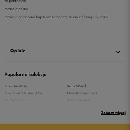
za pobraniem
płatność online
płatność odroczona Kup teraz zapłać za 30 dni z Klarną lub PayPo
Opinie
Produkt nie posiada recenzji
Popularne kolekcje
Nike Air Max
Vans Ward
Nike Court Vision Alta
New Balance 373
Reebok Glide
Puma Karmen
Reebok Classic
Vans Filmore
Zobacz więcej
Puma Carina
adidas Ozelle
Reebok Court Advance
Nike Gamma Force
Nike Air Max Systm
adidas Breaknet