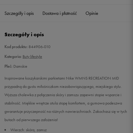
36
22,5 cm
Powiadom o dostępności
Szczegóły i opis
Dostawa i płatność
Opinie
36,5
23 cm
Powiadom o dostępności
Szczegóły i opis
37,5
23,5 cm
Powiadom o dostępności
Kod produktu:
844906-010
38
24 cm
Powiadom o dostępności
Kategoria:
Buty lifestyle
Płeć:
Damskie
38,5
24,5 cm
Powiadom o dostępności
Inspirowane koszykarskimi parkietami Nike WMNS RECREATION MID
39
25 cm
Powiadom o dostępności
przypadną do gustu miłośniczkom niezobowiązującego, miejskiego stylu.
Wyższa cholewka z połączenia skóry i zamszu zapewni stopie wsparcie i
40
25,5 cm
Powiadom o dostępności
stabilność. Miękkie wnętrze otula stopę komfortem, a gumowa podeszwa
gwarantuje przyczepność na różnych nawierzchniach. Zakochasz się w tych
40,5
26 cm
Powiadom o dostępności
butach od pierwszego założenia!
Wierzch: skóra, zamsz
41
26,5 cm
Powiadom o dostępności