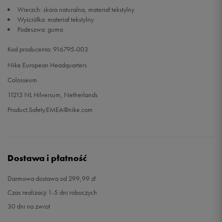
Wierzch: skóra naturalna, materiał tekstylny
Wyściółka: materiał tekstylny
42
27 cm
Powiadom o dostępności
Podeszwa: guma
Kod producenta: 916795-003
Nike European Headquarters
Colosseum
11213 NL Hilversum, Netherlands
Product.Safety.EMEA@nike.com
Dostawa i płatność
Darmowa dostawa od 299,99 zł
Czas realizacji 1-5 dni roboczych
30 dni na zwrot