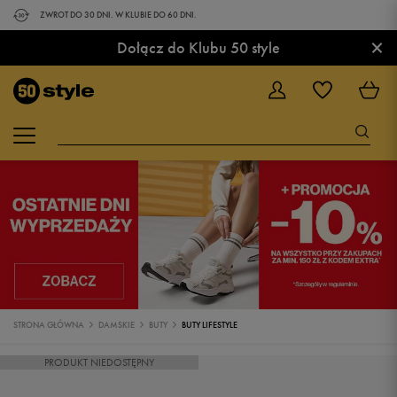
ZWROT DO 30 DNI. W KLUBIE DO 60 DNI.
×
Dołącz do Klubu 50 style
STRONA GŁÓWNA
DAMSKIE
BUTY
BUTY LIFESTYLE
PRODUKT NIEDOSTĘPNY