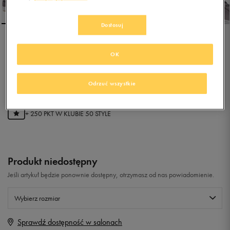
Dostosuj
NIKE WMNS COURT
OK
ROYALE SUEDE
0.0
(
0
)
Odrzuć wszystkie
49,99
zł
z Vat
+ 250 PKT W
KLUBIE 50 STYLE
Produkt niedostępny
Jeśli artykuł będzie ponownie dostępny, otrzymasz od nas powiadomienie.
Wybierz rozmiar
Sprawdź dostępność w salonach
Rozmiary EU
Rozmiary US