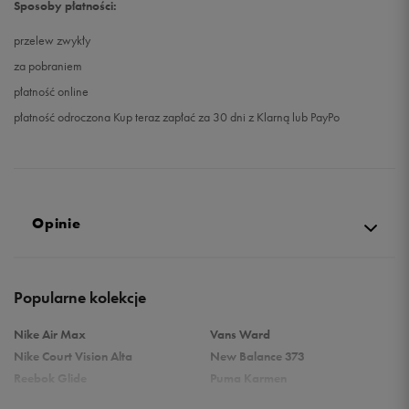
Sposoby płatności:
przelew zwykły
za pobraniem
płatność online
płatność odroczona Kup teraz zapłać za 30 dni z Klarną lub PayPo
Opinie
Produkt nie posiada recenzji
Popularne kolekcje
Nike Air Max
Vans Ward
Nike Court Vision Alta
New Balance 373
Reebok Glide
Puma Karmen
Reebok Classic
Vans Filmore