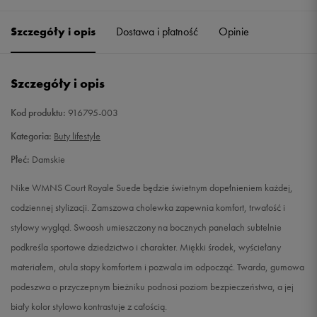
36
22,5 cm
Powiadom o dostępności
Szczegóły i opis
Dostawa i płatność
Opinie
36,5
23 cm
Powiadom o dostępności
Szczegóły i opis
37,5
23,5 cm
Powiadom o dostępności
Kod produktu:
916795-003
38
24 cm
Powiadom o dostępności
Kategoria:
Buty lifestyle
Płeć:
Damskie
38,5
24,5 cm
Powiadom o dostępności
Nike WMNS Court Royale Suede będzie świetnym dopełnieniem każdej,
39
25 cm
Powiadom o dostępności
codziennej stylizacji. Zamszowa cholewka zapewnia komfort, trwałość i
stylowy wygląd. Swoosh umieszczony na bocznych panelach subtelnie
40
25,5 cm
Powiadom o dostępności
podkreśla sportowe dziedzictwo i charakter. Miękki środek, wyściełany
materiałem, otula stopy komfortem i pozwala im odpocząć. Twarda, gumowa
40,5
26 cm
Powiadom o dostępności
podeszwa o przyczepnym bieżniku podnosi poziom bezpieczeństwa, a jej
biały kolor stylowo kontrastuje z całością.
41
26,5 cm
Powiadom o dostępności