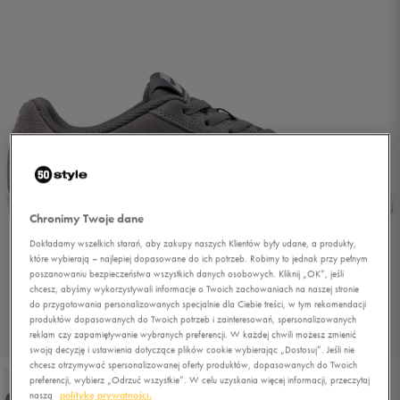
Chronimy Twoje dane
Dokładamy wszelkich starań, aby zakupy naszych Klientów były udane, a produkty,
które wybierają – najlepiej dopasowane do ich potrzeb. Robimy to jednak przy pełnym
poszanowaniu bezpieczeństwa wszystkich danych osobowych. Kliknij „OK”, jeśli
chcesz, abyśmy wykorzystywali informacje o Twoich zachowaniach na naszej stronie
do przygotowania personalizowanych specjalnie dla Ciebie treści, w tym rekomendacji
produktów dopasowanych do Twoich potrzeb i zainteresowań, spersonalizowanych
reklam czy zapamiętywanie wybranych preferencji. W każdej chwili możesz zmienić
1/6
swoją decyzję i ustawienia dotyczące plików cookie wybierając „Dostosuj”. Jeśli nie
chcesz otrzymywać spersonalizowanej oferty produktów, dopasowanych do Twoich
preferencji, wybierz „Odrzuć wszystkie”. W celu uzyskania więcej informacji, przeczytaj
naszą
politykę prywatności.