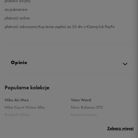
przelew zwykły
za pobraniem
płatność online
płatność odroczona Kup teraz zapłać za 30 dni z Klarną lub PayPo
Opinie
Produkt nie posiada recenzji
Popularne kolekcje
Nike Air Max
Vans Ward
Nike Court Vision Alta
New Balance 373
Reebok Glide
Puma Karmen
Reebok Classic
Vans Filmore
Zobacz więcej
Puma Carina
adidas Ozelle
Reebok Court Advance
Nike Gamma Force