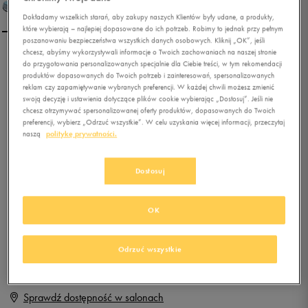
Dokładamy wszelkich starań, aby zakupy naszych Klientów były udane, a produkty,
które wybierają – najlepiej dopasowane do ich potrzeb. Robimy to jednak przy pełnym
poszanowaniu bezpieczeństwa wszystkich danych osobowych. Kliknij „OK”, jeśli
chcesz, abyśmy wykorzystywali informacje o Twoich zachowaniach na naszej stronie
NIKE WMNS GENICCO
do przygotowania personalizowanych specjalnie dla Ciebie treści, w tym rekomendacji
produktów dopasowanych do Twoich potrzeb i zainteresowań, spersonalizowanych
CANVAS
reklam czy zapamiętywanie wybranych preferencji. W każdej chwili możesz zmienić
swoją decyzję i ustawienia dotyczące plików cookie wybierając „Dostosuj”. Jeśli nie
0.0
(
0
)
chcesz otrzymywać spersonalizowanej oferty produktów, dopasowanych do Twoich
preferencji, wybierz „Odrzuć wszystkie”. W celu uzyskania więcej informacji, przeczytaj
49,99
zł
z Vat
naszą
politykę prywatności.
+ 250 PKT W
KLUBIE 50 STYLE
Dostosuj
OK
Produkt niedostępny
Jeśli artykuł będzie ponownie dostępny, otrzymasz od nas powiadomienie.
Odrzuć wszystkie
Wybierz rozmiar
Sprawdź dostępność w salonach
Rozmiary EU
Rozmiary US