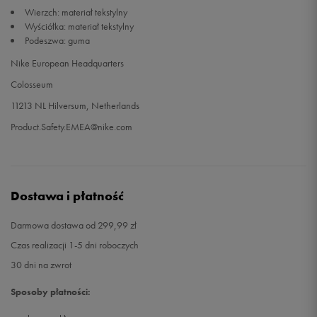
Wierzch: materiał tekstylny
Wyściółka: materiał tekstylny
42
27 cm
Powiadom o dostępności
Podeszwa: guma
Nike European Headquarters
Colosseum
11213 NL Hilversum, Netherlands
Product.Safety.EMEA@nike.com
Dostawa i płatność
Darmowa dostawa od 299,99 zł
Czas realizacji 1-5 dni roboczych
30 dni na zwrot
Sposoby płatności: