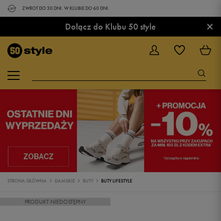
ZWROT DO 30 DNI. W KLUBIE DO 60 DNI.
×
Dołącz do Klubu 50 style
STRONA GŁÓWNA
DAMSKIE
BUTY
BUTY LIFESTYLE
PRODUKT NIEDOSTĘPNY