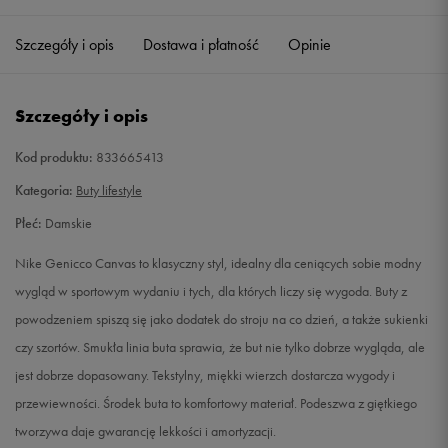
36
22,5 cm
Powiadom o dostępności
Szczegóły i opis
Dostawa i płatność
Opinie
36,5
23 cm
Powiadom o dostępności
Szczegóły i opis
37,5
23,5 cm
Powiadom o dostępności
Kod produktu:
833665413
38
24 cm
Powiadom o dostępności
Kategoria:
Buty lifestyle
Płeć:
Damskie
38,5
24,5 cm
Powiadom o dostępności
Nike Genicco Canvas to klasyczny styl, idealny dla ceniących sobie modny
39
25 cm
Powiadom o dostępności
wygląd w sportowym wydaniu i tych, dla których liczy się wygoda. Buty z
powodzeniem spiszą się jako dodatek do stroju na co dzień, a także sukienki
40
25,5 cm
Powiadom o dostępności
czy szortów. Smukła linia buta sprawia, że but nie tylko dobrze wygląda, ale
jest dobrze dopasowany. Tekstylny, miękki wierzch dostarcza wygody i
40,5
26 cm
Powiadom o dostępności
przewiewności. Środek buta to komfortowy materiał. Podeszwa z giętkiego
tworzywa daje gwarancję lekkości i amortyzacji.
41
26,5 cm
Powiadom o dostępności