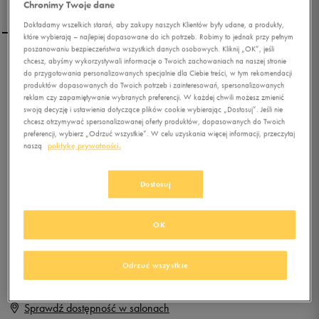
Chronimy Twoje dane
Dokładamy wszelkich starań, aby zakupy naszych Klientów były udane, a produkty,
które wybierają – najlepiej dopasowane do ich potrzeb. Robimy to jednak przy pełnym
poszanowaniu bezpieczeństwa wszystkich danych osobowych. Kliknij „OK”, jeśli
chcesz, abyśmy wykorzystywali informacje o Twoich zachowaniach na naszej stronie
PUMA GRAVITON MID
do przygotowania personalizowanych specjalnie dla Ciebie treści, w tym rekomendacji
produktów dopasowanych do Twoich potrzeb i zainteresowań, spersonalizowanych
reklam czy zapamiętywanie wybranych preferencji. W każdej chwili możesz zmienić
swoją decyzję i ustawienia dotyczące plików cookie wybierając „Dostosuj”. Jeśli nie
4.8
(
82
)
chcesz otrzymywać spersonalizowanej oferty produktów, dopasowanych do Twoich
79,99
zł
z Vat
preferencji, wybierz „Odrzuć wszystkie”. W celu uzyskania więcej informacji, przeczytaj
naszą
politykę prywatności.
+ 400 PKT W
KLUBIE 50 STYLE
Dostosuj
Produkt niedostępny
OK
Jeśli artykuł będzie ponownie dostępny, otrzymasz od nas powiadomienie.
Odrzuć wszystkie
Wybierz rozmiar
Sprawdź dostępność w salonach
Rozmiary EU
Rozmiary US