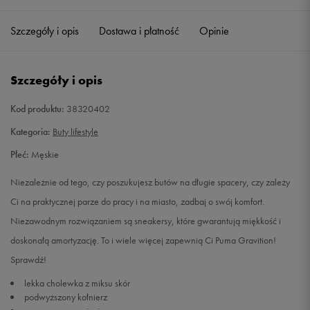
40,5
26 cm
Powiadom o dostępności
Szczegóły i opis
Dostawa i płatność
Opinie
41
26,5 cm
Powiadom o dostępności
Szczegóły i opis
42
27 cm
Powiadom o dostępności
Kod produktu:
38320402
42,5
27,5 cm
Powiadom o dostępności
Kategoria:
Buty lifestyle
Płeć:
Męskie
43
28 cm
Powiadom o dostępności
Niezależnie od tego, czy poszukujesz butów na długie spacery, czy zależy
44
28,5 cm
Powiadom o dostępności
Ci na praktycznej parze do pracy i na miasto, zadbaj o swój komfort.
Niezawodnym rozwiązaniem są sneakersy, które gwarantują miękkość i
44,5
29 cm
Powiadom o dostępności
doskonałą amortyzację. To i wiele więcej zapewnią Ci Puma Gravition!
Sprawdź!
45
29,5 cm
Powiadom o dostępności
lekka cholewka z miksu skór
podwyższony kołnierz
46
30 cm
Powiadom o dostępności