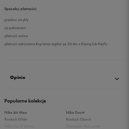
Sposoby płatności:
przelew zwykły
za pobraniem
płatność online
płatność odroczona Kup teraz zapłać za 30 dni z Klarną lub PayPo
Opinie
4.8
Popularne kolekcje
opinii klientów
82
z całego okresu
Nike Air Max
Nike Court
zebranych i zweryfikowanych przez
Reebok Glide
Reebok Classic
Nike Court Vision
Champion Rebound