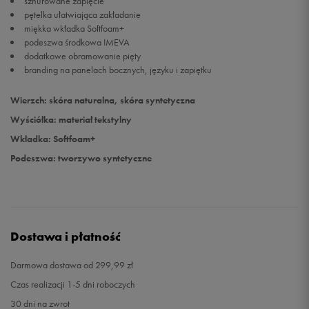
sznurowane zapięcie
pętelka ułatwiająca zakładanie
miękka wkładka Softfoam+
47
31 cm
Powiadom o dostępności
podeszwa środkowa IMEVA
dodatkowe obramowanie pięty
branding na panelach bocznych, języku i zapiętku
Wierzch: skóra naturalna, skóra syntetyczna
Wyściółka: materiał tekstylny
Wkładka: Softfoam+
Podeszwa: tworzywo syntetyczne
Dostawa i płatność
Darmowa dostawa od 299,99 zł
Czas realizacji 1-5 dni roboczych
30 dni na zwrot