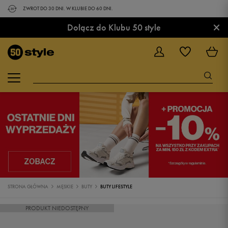
ZWROT DO 30 DNI. W KLUBIE DO 60 DNI.
×
Dołącz do Klubu 50 style
STRONA GŁÓWNA
MĘSKIE
BUTY
BUTY LIFESTYLE
PRODUKT NIEDOSTĘPNY