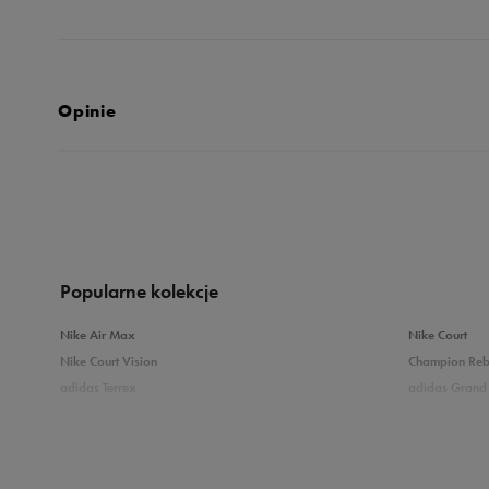
Opinie
5.0
opinii klientów
117
z całego okresu
zebranych i zweryfikowanych przez
Popularne kolekcje
Nike Air Max
Nike Court
Nike Court Vision
Champion Re
adidas Terrex
adidas Grand 
5
9
Puma Caven
Vans Filmore
adidas Breaknet
Skechers Uno
4