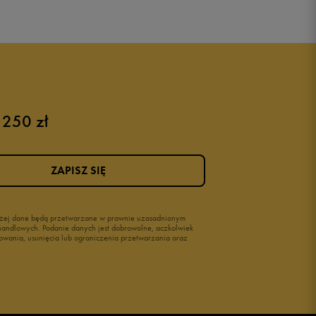
Puma sneakersy męskie
Buty adidas męskie
Buty męskie czarne
Buty męskie Nike
Buty męskie 42
 250 zł
Buty męskie 46
ZAPISZ SIĘ
wyżej dane będą przetwarzane w prawnie uzasadnionym
i handlowych. Podanie danych jest dobrowolne, aczkolwiek
owania, usunięcia lub ograniczenia przetwarzania oraz