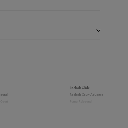
Reebok Glide
bound
Reebok Court Advance
Court
Puma Rebound
9%
adidas Ozelle
Fila Grand Tier
1%