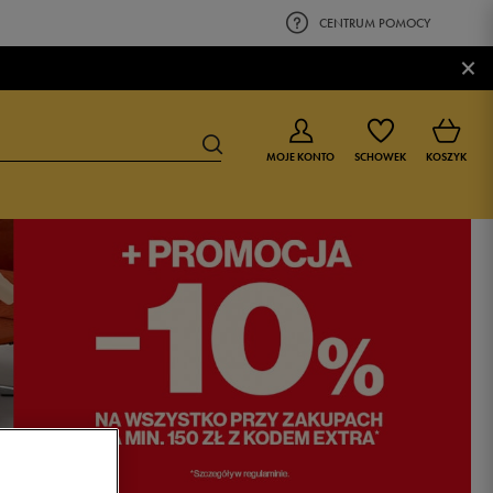
CENTRUM POMOCY
×
MOJE KONTO
SCHOWEK
KOSZYK
BUTY DLA CHŁOPCA
BUTY DLA DZIEWCZYNKI
0-4 lat
0-4 lat
4-8 lat
4-8 lat
9-16 lat
9-16 lat