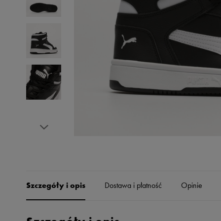
Skechers
Timberland
Umbro
Under Armour
Up8
U.S. Polo ASSN.
Vans
Szczegóły i opis
Dostawa i płatność
Opinie