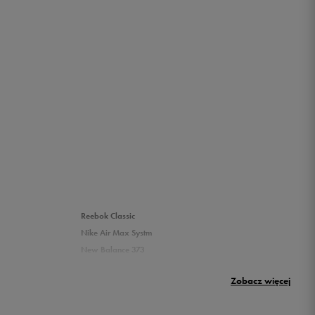
Reebok Classic
Nike Air Max Systm
New Balance 373
Umbro Griffin
Zobacz więcej
New Balance 500