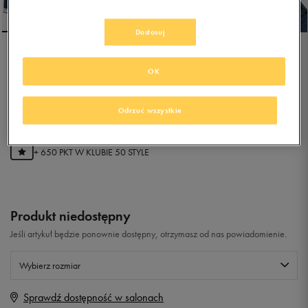
Dostosuj
REEBOK ROYAL CL
OK
JOGGER2
0.0
(
0
)
Odrzuć wszystkie
129,99
zł
z Vat
+ 650 PKT W
KLUBIE 50 STYLE
Produkt niedostępny
Jeśli artykuł będzie ponownie dostępny, otrzymasz od nas powiadomienie.
Wybierz rozmiar
Sprawdź dostępność w salonach
Rozmiary EU
Rozmiary US