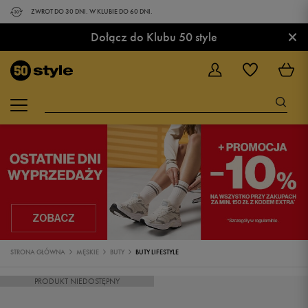
ZWROT DO 30 DNI. W KLUBIE DO 60 DNI.
×
Dołącz do Klubu 50 style
STRONA GŁÓWNA
MĘSKIE
BUTY
BUTY LIFESTYLE
PRODUKT NIEDOSTĘPNY