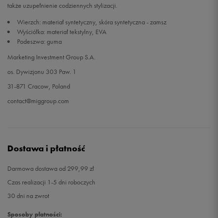
także uzupełnienie codziennych stylizacji.
Wierzch: materiał syntetyczny, skóra syntetyczna - zamsz
45,5
30 cm
Powiadom o dostępności
Wyściółka: materiał tekstylny, EVA
Podeszwa: guma
46
30,5 cm
Powiadom o dostępności
Marketing Investment Group S.A.
os. Dywizjonu 303 Paw. 1
47
31 cm
Powiadom o dostępności
31-871 Cracow, Poland
48,5
32 cm
Powiadom o dostępności
contact@miggroup.com
Dostawa i płatność
Darmowa dostawa od 299,99 zł
Czas realizacji 1-5 dni roboczych
30 dni na zwrot
Sposoby płatności: