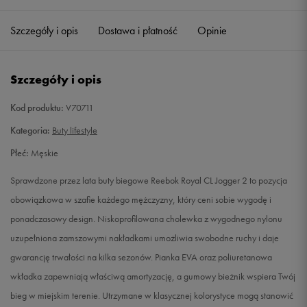
40
25,5 cm
Powiadom o dostępności
Szczegóły i opis
Dostawa i płatność
Opinie
40,5
26 cm
Powiadom o dostępności
Szczegóły i opis
41
26,5 cm
Powiadom o dostępności
Kod produktu:
V70711
42
27 cm
Powiadom o dostępności
Kategoria:
Buty lifestyle
Płeć:
Męskie
42,5
27,5 cm
Powiadom o dostępności
Sprawdzone przez lata buty biegowe Reebok Royal CL Jogger 2 to pozycja
43
28 cm
Powiadom o dostępności
obowiązkowa w szafie każdego mężczyzny, który ceni sobie wygodę i
ponadczasowy design. Niskoprofilowana cholewka z wygodnego nylonu
44
28,5 cm
Powiadom o dostępności
uzupełniona zamszowymi nakładkami umożliwia swobodne ruchy i daje
gwarancję trwałości na kilka sezonów. Pianka EVA oraz poliuretanowa
44,5
29 cm
Powiadom o dostępności
wkładka zapewniają właściwą amortyzację, a gumowy bieżnik wspiera Twój
bieg w miejskim terenie. Utrzymane w klasycznej kolorystyce mogą stanowić
45
29,5 cm
Powiadom o dostępności