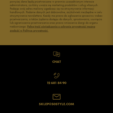
powyżej dane będą przetwarzane w prawnie uzasadnionym interesie
Buty męskie 43
Buty męskie 44
administratora, za który uważa się marketing produktów i usług własnych.
Buty męskie 45
Buty męskie 46
Podając swój adres mailowy zgadzasz się na otrzymywanie informacji
handlowych. Podanie danych jest dobrowolne, aczkolwiek niezbędne w celu
otrzymywania newslettera. Każdy ma prawo do zgłoszenia sprzeciwu wobec
przetwarzania, a także żądania dostępu do danych, sprostowania, usunięcia
lub ograniczenia przetwarzania oraz prawo wniesienia skargi do organu
nadzorczego.
Pełną treść oświadczenia o ochronie prywatności można
znaleźć w Polityce prywatności.
CHAT
12 681 84 90
SKLEP@50STYLE.COM