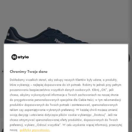
Chronimy Twoje dane
Dokładamy wszelkich starań, aby zakupy naszych Klientów były udane, a produkty,
które wybierają – najlepiej dopasowane do ich potrzeb. Robimy to jednak przy pełnym
poszanowaniu bezpieczeństwa wszystkich danych osobowych. Kliknij „OK”, jeśli
chcesz, abyśmy wykorzystywali informacje o Twoich zachowaniach na naszej stronie
do przygotowania personalizowanych specjalnie dla Ciebie treści, w tym rekomendacji
produktów dopasowanych do Twoich potrzeb i zainteresowań, spersonalizowanych
reklam czy zapamiętywanie wybranych preferencji. W każdej chwili możesz zmienić
1/6
swoją decyzję i ustawienia dotyczące plików cookie wybierając „Dostosuj”. Jeśli nie
chcesz otrzymywać spersonalizowanej oferty produktów, dopasowanych do Twoich
preferencji, wybierz „Odrzuć wszystkie”. W celu uzyskania więcej informacji, przeczytaj
naszą
politykę prywatności.