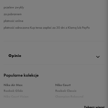
przelew zwykły
za pobraniem
płatność online
płatność odroczona Kup teraz zapłać za 30 dni z Klarną lub PayPo
Opinie
Produkt nie posiada recenzji
Popularne kolekcje
Nike Air Max
Nike Court
Reebok Glide
Reebok Classic
Nike Court Vision
Champion Rebound
Reebok Court Advance
Nike Air Max Systm
Zobacz więcej