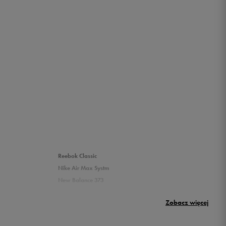
Reebok Classic
Nike Air Max Systm
New Balance 373
Umbro Griffin
Zobacz więcej
New Balance 500