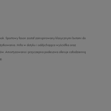
. Sportowy fason został zainspirowany klasycznymi butami do
żytkowania. Miła w dotyku i oddychająca wyściółka oraz
utów. Amortyzowana i przyczepna podeszwa oferuje całodzienną
ę.