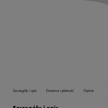
Skechers
Timberland
Umbro
Under Armour
Up8
U.S. Polo ASSN.
Vans
Szczegóły i opis
Dostawa i płatność
Opinie
Szczegóły i opis