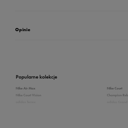
Opinie
Produkt nie posia
Popularne kolekcje
Nike Air Max
Nike Court
Nike Court Vision
Champion Re
adidas Terrex
adidas Grand 
Puma Caven
Vans Filmore
adidas Breaknet
Skechers Uno