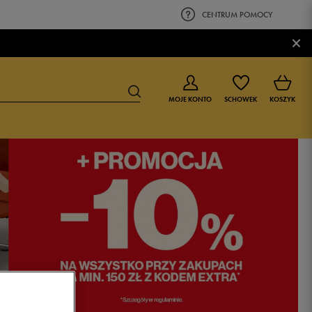
CENTRUM POMOCY
×
MOJE KONTO
SCHOWEK
KOSZYK
BUTY DLA CHŁOPCA
BUTY DLA DZIEWCZYNKI
0-4 lat
0-4 lat
4-8 lat
4-8 lat
9-16 lat
9-16 lat