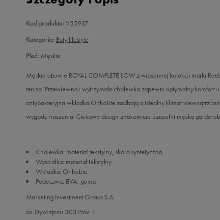
Kod produktu:
V55937
Kategoria:
Buty lifestyle
Płeć:
Męskie
Męskie obuwie ROYAL COMPLETE LOW z wiosennej kolekcji marki Reebok
tenisa. Przewiewna i wytrzymała cholewka zapewni optymalny komfort u
antybakteryjna wkładka OrthoLite zadbają o idealny klimat wewnątrz b
wygodę noszenia. Ciekawy design znakomicie uzupełni męską garderob
Cholewka: materiał tekstylny, skóra syntetyczna
Wyściółka: materiał tekstylny
Wkładka: OrthoLite
Podeszwa: EVA, guma
Marketing Investment Group S.A.
os. Dywizjonu 303 Paw. 1