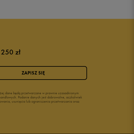
Puma sneakersy męskie
Buty adidas męskie
Buty męskie czarne
Buty męskie Nike
Buty męskie 42
 250 zł
Buty męskie 46
ZAPISZ SIĘ
wyżej dane będą przetwarzane w prawnie uzasadnionym
i handlowych. Podanie danych jest dobrowolne, aczkolwiek
owania, usunięcia lub ograniczenia przetwarzania oraz