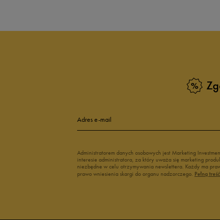
Zobacz również
Białe sneakersy męskie
Czarne sneake
Sneakersy zimowe męskie
Sneakersy nisk
Buty Fila męskie
Białe buty męs
Buty czerwone męskie
Buty niebieski
Buty męskie Puma
Buty męskie w
Zg
Buty męskie 43
Buty męskie 4
Adres e-mail
Administratorem danych osobowych jest Marketing Investme
interesie administratora, za który uważa się marketing pro
niezbędne w celu otrzymywania newslettera. Każdy ma prawo
prawo wniesienia skargi do organu nadzorczego.
Pełną treś