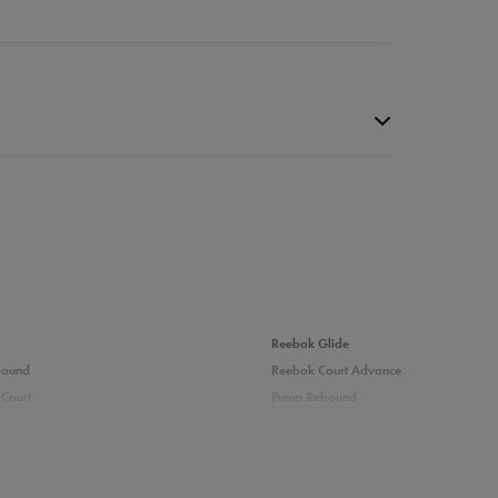
da recenzji
Reebok Glide
bound
Reebok Court Advance
Court
Puma Rebound
adidas Ozelle
Fila Grand Tier