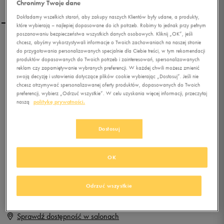
Chronimy Twoje dane
Dokładamy wszelkich starań, aby zakupy naszych Klientów były udane, a produkty,
które wybierają – najlepiej dopasowane do ich potrzeb. Robimy to jednak przy pełnym
poszanowaniu bezpieczeństwa wszystkich danych osobowych. Kliknij „OK”, jeśli
chcesz, abyśmy wykorzystywali informacje o Twoich zachowaniach na naszej stronie
REEBOK ROYAL
do przygotowania personalizowanych specjalnie dla Ciebie treści, w tym rekomendacji
TRANSPORT
produktów dopasowanych do Twoich potrzeb i zainteresowań, spersonalizowanych
reklam czy zapamiętywanie wybranych preferencji. W każdej chwili możesz zmienić
swoją decyzję i ustawienia dotyczące plików cookie wybierając „Dostosuj”. Jeśli nie
0.0
(
0
)
chcesz otrzymywać spersonalizowanej oferty produktów, dopasowanych do Twoich
0
zł
z Vat
preferencji, wybierz „Odrzuć wszystkie”. W celu uzyskania więcej informacji, przeczytaj
naszą
politykę prywatności.
+ 0 PKT W
KLUBIE 50 STYLE
Dostosuj
Produkt niedostępny
OK
Jeśli artykuł będzie ponownie dostępny, otrzymasz od nas powiadomienie.
Odrzuć wszystkie
Wybierz rozmiar
Sprawdź dostępność w salonach
Rozmiary EU
Rozmiary US