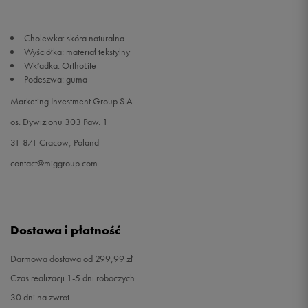
44,5
29 cm
Powiadom o dostępności
Cholewka: skóra naturalna
Wyściółka: materiał tekstylny
Wkładka: OrthoLite
45
29,5 cm
Powiadom o dostępności
Podeszwa: guma
Marketing Investment Group S.A.
45,5
30 cm
Powiadom o dostępności
os. Dywizjonu 303 Paw. 1
46
30,5 cm
Powiadom o dostępności
31-871 Cracow, Poland
contact@miggroup.com
47
31 cm
Powiadom o dostępności
48,5
32 cm
Powiadom o dostępności
Dostawa i płatność
50
33 cm
Powiadom o dostępności
Darmowa dostawa od 299,99 zł
Czas realizacji 1-5 dni roboczych
30 dni na zwrot