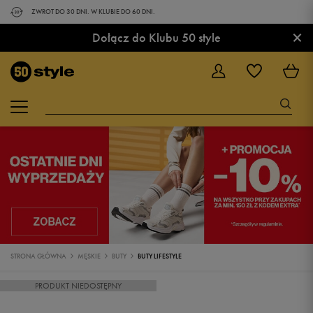
ZWROT DO 30 DNI. W KLUBIE DO 60 DNI.
×
Dołącz do Klubu 50 style
STRONA GŁÓWNA
MĘSKIE
BUTY
BUTY LIFESTYLE
PRODUKT NIEDOSTĘPNY