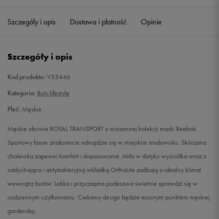
38
Powiadom o dostępności
Szczegóły i opis
Dostawa i płatność
Opinie
39
25 cm
Powiadom o dostępności
Szczegóły i opis
40
25,5 cm
Powiadom o dostępności
Kod produktu:
V55446
40,5
26 cm
Powiadom o dostępności
Kategoria:
Buty lifestyle
Płeć:
Męskie
41
26,5 cm
Powiadom o dostępności
Męskie obuwie ROYAL TRANSPORT z wiosennej kolekcji marki Reebok.
42
27 cm
Powiadom o dostępności
Sportowy fason znakomicie odnajdzie się w miejskim środowisku. Skórzana
cholewka zapewni komfort i dopasowanie. Miła w dotyku wyściółka wraz z
42,5
27,5 cm
Powiadom o dostępności
oddychająca i antybakteryjną wkładką OrthoLite zadbają o idealny klimat
wewnątrz butów. Lekka i przyczepna podeszwa świetnie sprawdzi się w
43
28 cm
Powiadom o dostępności
codziennym użytkowaniu. Ciekawy design będzie mocnym punktem męskiej
garderoby,
44
28,5 cm
Powiadom o dostępności