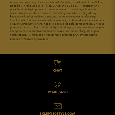
Administratorem danych osobowych jest Marketing Investment Group S.A. z
Buty męskie 41
Buty męskie 42
siedzibą w Krakowie (31-871), os. Dywizjonu 303 paw. 1, udostępnione
powyżej dane będą przetwarzane w prawnie uzasadnionym interesie
Buty męskie 43
Buty męskie 44
administratora, za który uważa się marketing produktów i usług własnych.
Buty męskie 45
Buty męskie 46
Podając swój adres mailowy zgadzasz się na otrzymywanie informacji
handlowych. Podanie danych jest dobrowolne, aczkolwiek niezbędne w celu
otrzymywania newslettera. Każdy ma prawo do zgłoszenia sprzeciwu wobec
przetwarzania, a także żądania dostępu do danych, sprostowania, usunięcia
lub ograniczenia przetwarzania oraz prawo wniesienia skargi do organu
nadzorczego.
Pełną treść oświadczenia o ochronie prywatności można
znaleźć w Polityce prywatności.
CHAT
12 681 84 90
SKLEP@50STYLE.COM