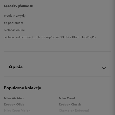
Sposoby płatności:
przelew zwykły
za pobraniem
płatność online
płatność odroczona Kup teraz zapłać za 30 dni z Klarną lub PayPo
Opinie
Produkt nie posiada recenzji
Popularne kolekcje
Nike Air Max
Nike Court
Reebok Glide
Reebok Classic
Nike Court Vision
Champion Rebound