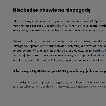
Reebok
Nike
Niezbędne obuwie na niepogodę
Sizeer
Oto
Skechers
Puma
Obowiązkowy element garderoby na sezon jesienno-zimowy? Oprócz ta
Umbro
Reebok
warto również zadbać o… solidne
obuwie
, które nie tylko zwiększy ko
Vans
jak i zimowych warunkach może być pełna niespodzianek i wręcz czyhać 
Sizeer
Skechers
Na jakie więc buty warto postawić mając na względzie własny komfort 
Timberland
różnego typu sprzęt,
odzież
oraz obuwie turystyczne, ale również inne m
outdoorowego. W ostatnich latach do ich grona dołączył m.in. brand
Up
Umbro
dorównują (a czasem nawet skutecznie przewyższają) projektom od konk
Under Armour
miejskim stylu – Up8 Catalpa MID, które są wręcz stworzone z myślą o n
Up8
Dlaczego Up8 Catalpa MID powinny jak najszyb
U.S. Polo ASSN.
Vans
Chociażby dlatego, że prognozy pogody są nieubłagane i wszystko wskazuj
takie jak właśnie Up8 Catalpa MID, powinny więc znaleźć się na liści