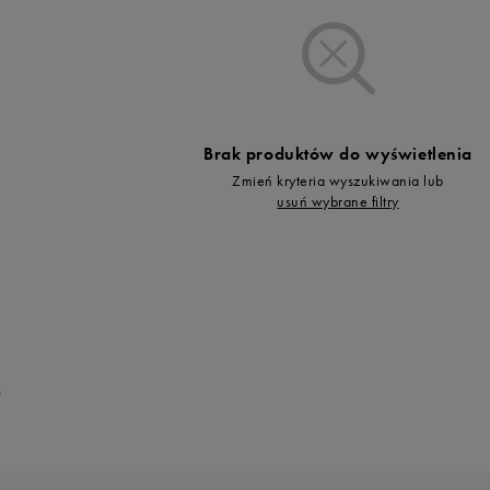
Vans
Skechers
Timberland
Umbro
Under Armour
Brak produktów do wyświetlenia
Up8
Zmień kryteria wyszukiwania lub
U.S. Polo ASSN.
usuń wybrane filtry
Vans
0