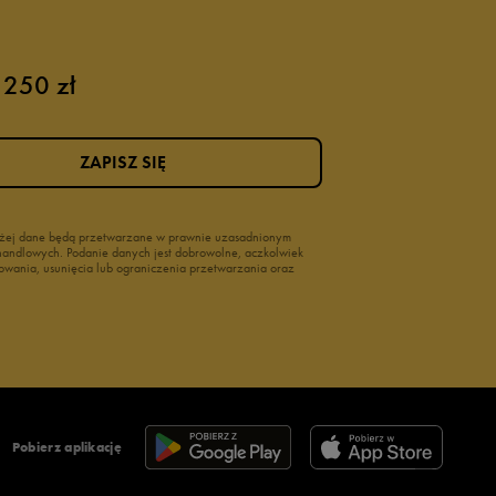
 250 zł
ZAPISZ SIĘ
wyżej dane będą przetwarzane w prawnie uzasadnionym
i handlowych. Podanie danych jest dobrowolne, aczkolwiek
owania, usunięcia lub ograniczenia przetwarzania oraz
Pobierz aplikację