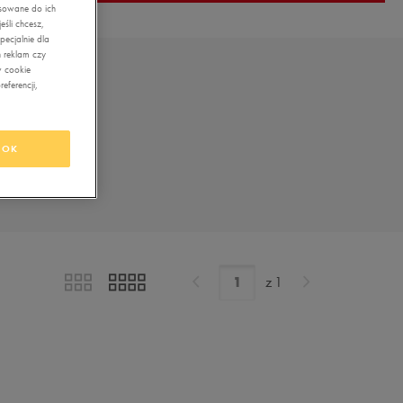
asowane do ich
śli chcesz,
ecjalnie dla
 reklam czy
w cookie
eferencji,
OK
z
1