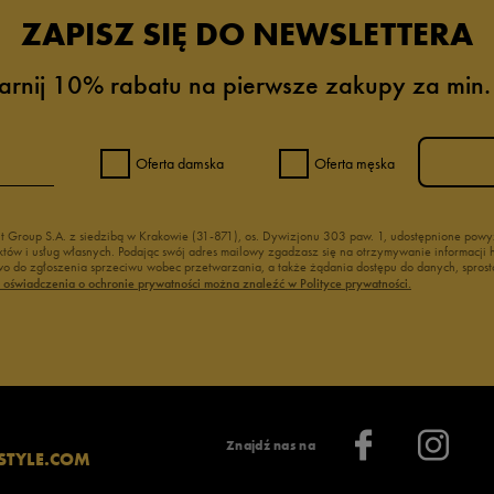
ZAPISZ SIĘ DO NEWSLETTERA
arnij 10% rabatu na pierwsze zakupy za min.
Oferta damska
Oferta męska
nt Group S.A. z siedzibą w Krakowie (31-871), os. Dywizjonu 303 paw. 1, udostępnione po
duktów i usług własnych. Podając swój adres mailowy zgadzasz się na otrzymywanie informacj
 do zgłoszenia sprzeciwu wobec przetwarzania, a także żądania dostępu do danych, sprost
ć oświadczenia o ochronie prywatności można znaleźć w Polityce prywatności.
Znajdź nas na
STYLE.COM