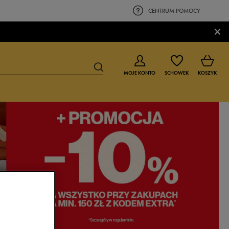
CENTRUM POMOCY
×
MOJE KONTO
SCHOWEK
KOSZYK
BUTY DLA CHŁOPCA
BUTY DLA DZIEWCZYNKI
0-4 lat
0-4 lat
4-8 lat
4-8 lat
9-16 lat
9-16 lat