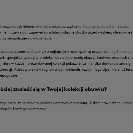
k oczywistych elementów, jak choćby porządna
kurtka przejściowa dla mężczyzn
,
mfort termiczny stóp i zapewni im solidną ochronę choćby przed wiatrem, ale równ
na nieopatrznie stawiane kroki.
oraz bezpieczeństwo? Jednym z najlepszych rozwiązań są oczywiście
męskie buty o
arki specjalizujące się w produkcji obuwia na każdą okazję. Zarówno modnych sne
8
, który w każdej, prezentowanej kolekcji pokazuje, że nie tylko doskonale zna się n
urencji. Wśród projektów sygnowanych minimalistycznym logo Up8, które już tera
iepogodzie.
ciej znaleźć się w Twojej kolekcji obuwia?
e na to, że to dopiero początek niższych temperatur, śliskich nawierzchni i wszelk
e zakupów każdego mężczyzny.