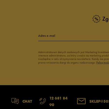
Zg
Adres e-mail
Administratorem danych osobowych jest Marketing Investme
interesie administratora, za który uważa się marketing pro
niezbędne w celu otrzymywania newslettera. Każdy ma prawo
prawo wniesienia skargi do organu nadzorczego.
Pełną treś
12 681 84
CHAT
SKLEP@50
90