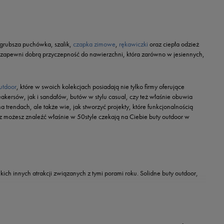
 grubsza puchówka, szalik,
czapka zimowe
,
rękawiczki
oraz ciepła odzież
ież zapewni dobrą przyczepność do nawierzchni, która zarówno w jesiennych,
utdoor
, które w swoich kolekcjach posiadają nie tylko firmy oferujące
akersów, jak i sandałów, butów w stylu casual, czy też właśnie obuwia
a trendach, ale także wie, jak stworzyć projekty, które funkcjonalnością
z możesz znaleźć właśnie w 50style czekają na Ciebie buty outdoor w
ich innych atrakcji związanych z tymi porami roku. Solidne buty outdoor,