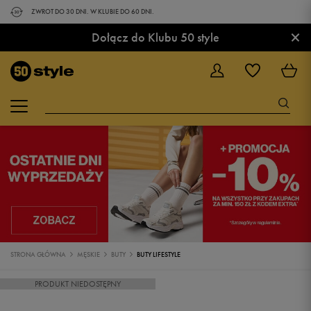
ZWROT DO 30 DNI. W KLUBIE DO 60 DNI.
×
Dołącz do Klubu 50 style
STRONA GŁÓWNA
MĘSKIE
BUTY
BUTY LIFESTYLE
PRODUKT NIEDOSTĘPNY