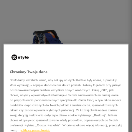
Chronimy Twoje dane
Dokładamy wszelkich starań, aby zakupy naszych Klientów były udane, a produkty,
które wybierają – najlepiej dopasowane do ich potrzeb. Robimy to jednak przy pełnym
poszanowaniu bezpieczeństwa wszystkich danych osobowych. Kliknij „OK”, jeśli
chcesz, abyśmy wykorzystywali informacje o Twoich zachowaniach na naszej stronie
do przygotowania personalizowanych specjalnie dla Ciebie treści, w tym rekomendacji
produktów dopasowanych do Twoich potrzeb i zainteresowań, spersonalizowanych
reklam czy zapamiętywanie wybranych preferencji. W każdej chwili możesz zmienić
1/5
swoją decyzję i ustawienia dotyczące plików cookie wybierając „Dostosuj”. Jeśli nie
chcesz otrzymywać spersonalizowanej oferty produktów, dopasowanych do Twoich
preferencji, wybierz „Odrzuć wszystkie”. W celu uzyskania więcej informacji, przeczytaj
naszą
politykę prywatności.