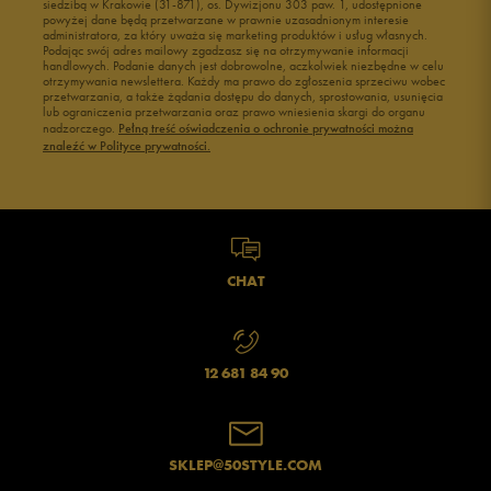
siedzibą w Krakowie (31-871), os. Dywizjonu 303 paw. 1, udostępnione
powyżej dane będą przetwarzane w prawnie uzasadnionym interesie
Buty męskie 43
Buty męskie 44
administratora, za który uważa się marketing produktów i usług własnych.
Buty męskie 45
Buty męskie 46
Podając swój adres mailowy zgadzasz się na otrzymywanie informacji
handlowych. Podanie danych jest dobrowolne, aczkolwiek niezbędne w celu
otrzymywania newslettera. Każdy ma prawo do zgłoszenia sprzeciwu wobec
przetwarzania, a także żądania dostępu do danych, sprostowania, usunięcia
lub ograniczenia przetwarzania oraz prawo wniesienia skargi do organu
nadzorczego.
Pełną treść oświadczenia o ochronie prywatności można
znaleźć w Polityce prywatności.
CHAT
12 681 84 90
SKLEP@50STYLE.COM