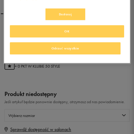
Dostosuj
VANS SK8-HI
OK
0.0
(
0
)
Odrzuć wszystkie
0
zł
z Vat
+ 0 PKT W
KLUBIE 50 STYLE
Produkt niedostępny
Jeśli artykuł będzie ponownie dostępny, otrzymasz od nas powiadomienie.
Wybierz rozmiar
Sprawdź dostępność w salonach
Rozmiary EU
Rozmiary US