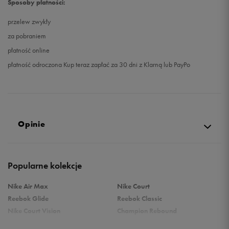
Sposoby płatności:
przelew zwykły
za pobraniem
płatność online
płatność odroczona Kup teraz zapłać za 30 dni z Klarną lub PayPo
Opinie
Produkt nie posiada recenzji
Popularne kolekcje
Nike Air Max
Nike Court
Reebok Glide
Reebok Classic
Nike Court Vision
Champion Rebound
Reebok Court Advance
Nike Air Max Systm