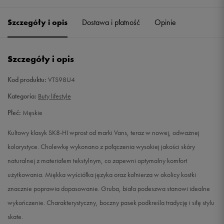
41
26,5 cm
Powiadom o dostępności
Szczegóły i opis
Dostawa i płatność
Opinie
42
27 cm
Powiadom o dostępności
Szczegóły i opis
42,5
27,5 cm
Powiadom o dostępności
Kod produktu:
VTS98U4
44
28,5 cm
Powiadom o dostępności
Kategoria:
Buty lifestyle
Płeć:
Męskie
44,5
29 cm
Powiadom o dostępności
Kultowy klasyk SK8-HI wprost od marki Vans, teraz w nowej, odważnej
47
31 cm
Powiadom o dostępności
kolorystyce. Cholewkę wykonano z połączenia wysokiej jakości skóry
naturalnej z materiałem tekstylnym, co zapewni optymalny komfort
użytkowania. Miękka wyściółka języka oraz kołnierza w okolicy kostki
znacznie poprawia dopasowanie. Gruba, biała podeszwa stanowi idealne
wykończenie. Charakterystyczny, boczny pasek podkreśla tradycję i siłę stylu
skate.