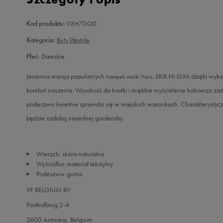
Kod produktu:
VXH7DO0
Kategoria:
Buty lifestyle
Płeć:
Damskie
Jesienna wersja popularnych
. SK8-HI SLIM dzięki wyk
trampek marki Vans
komfort noszenia. Wysokość do kostki i miękkie wyścielenie kołnierza
podeszwa świetnie sprawdzi się w miejskich warunkach. Charakterystyc
będzie ozdobą niejednej garderoby.
Wierzch: skóra naturalna
Wyściółka: materiał tekstylny
Podeszwa: guma
VF BELGIUM BV
Posthofbrug 2-4
2600 Antwerp, Belgium