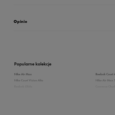
Opinie
Produkt nie posia
Popularne kolekcje
Nike Air Max
Reebok Court 
Nike Court Vision Alta
Nike Air Max 
Reebok Glide
Converse Chuck
Reebok Classic
New Balance 
Puma Carina
adidas Grand 
Sprawdź podobne kategorie