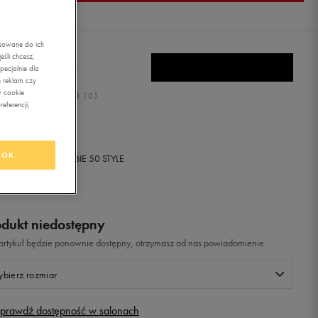
asowane do ich
śli chcesz,
S SK8-HI SLIM
ecjalnie dla
 reklam czy
w cookie
0.0
(
0
)
eferencji,
9,99
zł
z Vat
OK
+ 650 PKT W
KLUBIE 50 STYLE
odukt niedostępny
i artykuł będzie ponownie dostępny, otrzymasz od nas powiadomienie.
bierz rozmiar
prawdź dostępność w salonach
Rozmiary EU
Rozmiary US