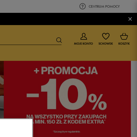
CENTRUM POMOCY
×
MOJE KONTO
SCHOWEK
KOSZYK
BUTY DLA CHŁOPCA
BUTY DLA DZIEWCZYNKI
0-4 lat
0-4 lat
4-8 lat
4-8 lat
9-16 lat
9-16 lat