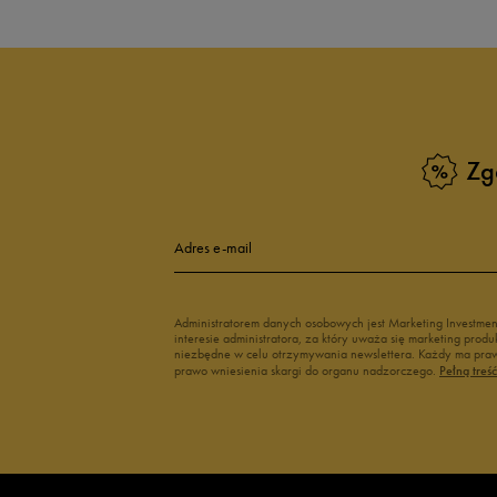
Białe Sneakersy
Sneakersy adi
Czarne sneakersy damskie
Sneakersy dam
Kolorowe sneakersy damskie
Wysokie sneak
Zobacz również
Zg
Klapki Nike
Białe adidasy
New Balance damskie
Czarne adidas
Buty Nike damskie
Buty Fila dams
Adres e-mail
Buty adidas damskie
Buty Reebok d
Japonki
Buty na platfo
Administratorem danych osobowych jest Marketing Investme
interesie administratora, za który uważa się marketing pro
niezbędne w celu otrzymywania newslettera. Każdy ma prawo
prawo wniesienia skargi do organu nadzorczego.
Pełną treś