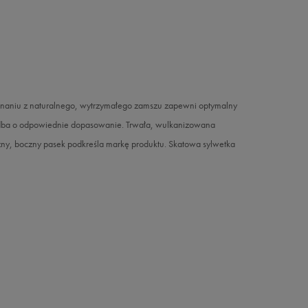
onaniu z naturalnego, wytrzymałego zamszu zapewni optymalny
 zadba o odpowiednie dopasowanie. Trwała, wulkanizowana
zny, boczny pasek podkreśla markę produktu. Skatowa sylwetka