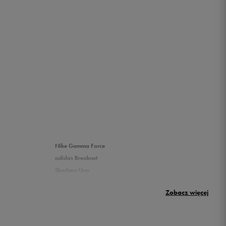
Nike Gamma Force
adidas Breaknet
Skechers Uno
Nike Huarache
Zobacz więcej
New Balance 500