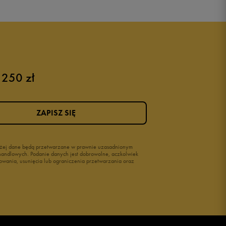
 250 zł
Różowe buty
Buty na siłownię Nike
Buty damskie 37
ZAPISZ SIĘ
Buty damskie 38
Buty damskie 39
wyżej dane będą przetwarzane w prawnie uzasadnionym
i handlowych. Podanie danych jest dobrowolne, aczkolwiek
owania, usunięcia lub ograniczenia przetwarzania oraz