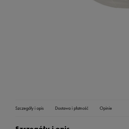
Skechers
Timberland
Umbro
Under Armour
Up8
U.S. Polo ASSN.
Vans
Szczegóły i opis
Dostawa i płatność
Opinie
Szczegóły i opis