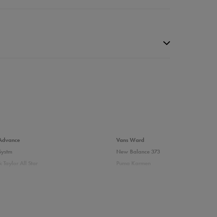
da recenzji
Advance
Vans Ward
Systm
New Balance 373
 Taylor All Star
Puma Karmen
237
Vans Filmore
Court
adidas Ozelle