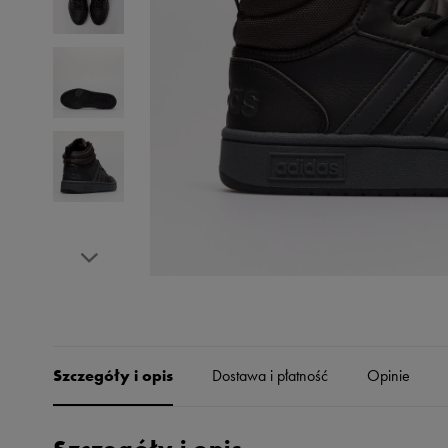
Skechers
Timberland
Umbro
Under Armour
Up8
U.S. Polo ASSN.
Vans
Szczegóły i opis
Dostawa i płatność
Opinie