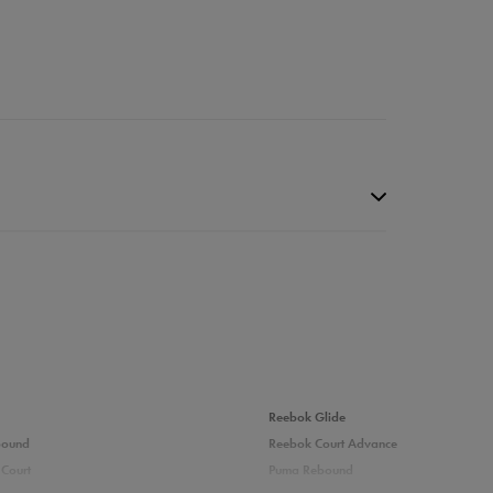
Reebok Glide
bound
Reebok Court Advance
Court
Puma Rebound
9%