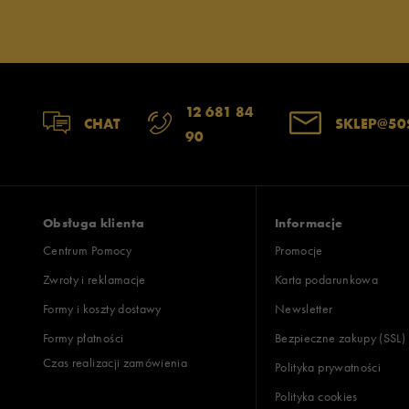
Jak zbieramy opinie?
Opinie k
12 681 84
CHAT
SKLEP@50
90
Obsługa klienta
Informacje
Centrum Pomocy
Promocje
Zwroty i reklamacje
Karta podarunkowa
Formy i koszty dostawy
Newsletter
Formy płatności
Bezpieczne zakupy (SSL)
Czas realizacji zamówienia
Polityka prywatności
Polityka cookies