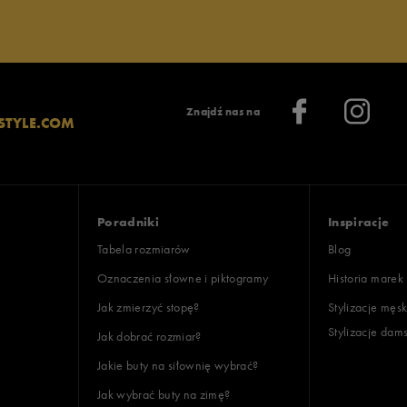
lientów
Znajdź nas na
STYLE.COM
Wyczyść
Szukaj
Poradniki
Inspiracje
Tabela rozmiarów
Blog
Oznaczenia słowne i piktogramy
Historia marek
Jak zmierzyć stopę?
Stylizacje męsk
Stylizacje dam
Jak dobrać rozmiar?
Jakie buty na siłownię wybrać?
Jak wybrać buty na zimę?