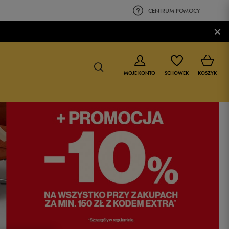
CENTRUM POMOCY
×
MOJE KONTO
SCHOWEK
KOSZYK
BUTY DLA CHŁOPCA
BUTY DLA DZIEWCZYNKI
0-4 lat
0-4 lat
4-8 lat
4-8 lat
9-16 lat
9-16 lat