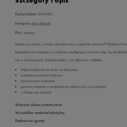
Szczegóły i opis
Kod produktu:
GW6421
Kategoria:
Buty lifestyle
Płeć:
Męskie
Spacer po parku, a może spontaniczny wypad do centrum? Wybierz Hoops
bestsellerowe sneakersy świetnie współgrają z ruchem stóp. Są ultralek
się w ducha sporty. Działaj szybko i żyj aktywnie z adidas.
lekka cholewka ze skóry syntetycznej
średniej wysokości kołnierz
sznurowane wiązanie
gumowy bieżnik o zwiększonej odporności na ścieranie
3-Stripes po bokach
Wierzch: skóra syntetyczna
Wyściółka: materiał tekstylny
Podeszwa: guma