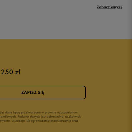
Umbro Griffin
Zobacz więcej
New Balance 500
Puma sneakersy męskie
Buty adidas męskie
Buty męskie czarne
Buty męskie Nike
Buty męskie 42
 250 zł
Buty męskie 46
ZAPISZ SIĘ
wyżej dane będą przetwarzane w prawnie uzasadnionym
i handlowych. Podanie danych jest dobrowolne, aczkolwiek
owania, usunięcia lub ograniczenia przetwarzania oraz