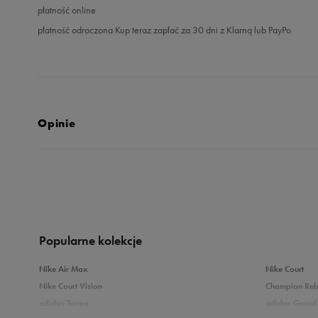
płatność online
płatność odroczona Kup teraz zapłać za 30 dni z Klarną lub PayPo
Opinie
4.9
opinii klientów
182
z całego okresu
zebranych i zweryfikowanych przez
Popularne kolekcje
Nike Air Max
Nike Court
Nike Court Vision
Champion Re
adidas Terrex
adidas Grand 
5
8