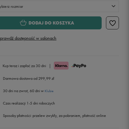
bierz rozmiar
Rozmiary EU
Rozmiary US
DODAJ DO KOSZYKA
36 2/3
22,5 cm
Powiadom o dostępności
prawdź dostępność w salonach
38
23,5 cm
Powiadom o dostępności
38 2/3
24 cm
Powiadom o dostępności
Kup teraz i zapłać za 30 dni
|
39 1/3
24,5 cm
Powiadom o dostępności
Darmowa dostawa od 299,99 zł
30 dni na zwrot, 60 dni w
40
25 cm
Powiadom o dostępności
Klubie
Czas realizacji 1-5 dni roboczych
40 2/3
25,5 cm
Powiadom o dostępności
Sposoby płatności:
przelew zwykły, za pobraniem, płatność online
41 1/3
26 cm
Powiadom o dostępności