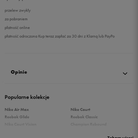
przelew zwykły
za pobraniem
płatność online
płatność odroczona Kup teraz zapłać za 30 dni z Klarną lub PayPo
Opinie
4.9
Popularne kolekcje
opinii klientów
317
z całego okresu
Nike Air Max
Nike Court
zebranych i zweryfikowanych przez
Reebok Glide
Reebok Classic
Nike Court Vision
Champion Rebound
Reebok Court Advance
Nike Air Max Systm
Zobacz więcej