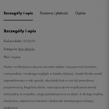
45 1/3
29 cm
Powiadom o dostępności
Szczegóły i opis
Dostawa i płatność
Opinie
46
29,5 cm
Powiadom o dostępności
Szczegóły i opis
46 2/3
30 cm
Powiadom o dostępności
Kod produktu:
EG2656
47 1/3
30,5 cm
Powiadom o dostępności
Kategoria:
Buty lifestyle
48
31 cm
Powiadom o dostępności
Płeć:
Męskie
Postaw na lifestylowe obuwie od marki adidas i miej pewność komfortu,
wytrzymałości i modnego wyglądu w każdej stylizacji. Model Strutter został
zaprojektowany w taki sposób, aby każdy krok w nim był prawdziwą
przyjemnością. Regularny fason, wpisująca się we współczesne trendy
kolorystyka, to wszystko, czego potrzebujesz na co dzień. A do tego miękka,
elastyczna, odporna na ścieranie i doskonale amortyzująca wstrząsy
podeszwa.