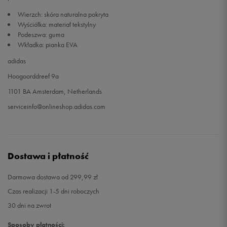
Wierzch: skóra naturalna pokryta
Wyściółka: materiał tekstylny
Podeszwa: guma
Wkładka: pianka EVA
adidas
Hoogoorddreef 9a
1101 BA Amsterdam, Netherlands
serviceinfo@onlineshop.adidas.com
Dostawa i płatność
Darmowa dostawa od 299,99 zł
Czas realizacji 1-5 dni roboczych
30 dni na zwrot
Sposoby płatności: