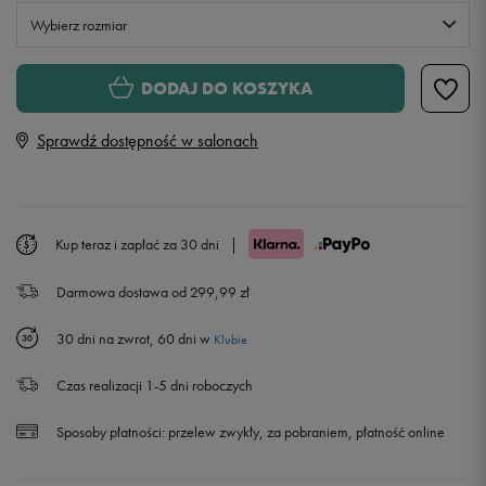
Wybierz rozmiar
Rozmiary EU
Rozmiary US
DODAJ DO KOSZYKA
40 2/3
25,5 cm
Powiadom o dostępności
Sprawdź dostępność w salonach
41 1/3
26 cm
42
26,5 cm
Powiadom o dostępności
Kup teraz i zapłać za 30 dni
|
Darmowa dostawa od 299,99 zł
42 2/3
27 cm
Powiadom o dostępności
30 dni na zwrot, 60 dni w
Klubie
43 1/3
27,5 cm
Powiadom o dostępności
Czas realizacji 1-5 dni roboczych
44
28 cm
Powiadom o dostępności
Sposoby płatności:
przelew zwykły, za pobraniem, płatność online
44 2/3
28,5 cm
Powiadom o dostępności