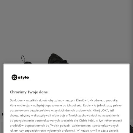
Chronimy Twoje dane
Dokładamy wszelkich starań, aby zakupy naszych Klientów były udane, a produkty,
które wybierają – najlepiej dopasowane do ich potrzeb. Robimy to jednak przy pełnym
poszanowaniu bezpieczeństwa wszystkich danych osobowych. Kliknij „OK”, jeśli
1/5
PROMO: DO -30%
chcesz, abyśmy wykorzystywali informacje o Twoich zachowaniach na naszej stronie
do przygotowania personalizowanych specjalnie dla Ciebie treści, w tym rekomendacji
produktów dopasowanych do Twoich potrzeb i zainteresowań, spersonalizowanych
reklam czy zapamiętywanie wybranych preferencji. W każdej chwili możesz zmienić