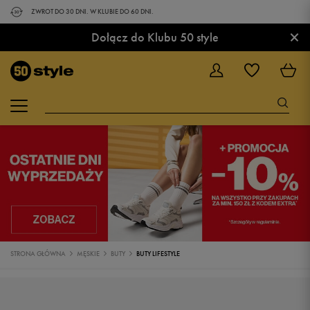
ZWROT DO 30 DNI. W KLUBIE DO 60 DNI.
×
Dołącz do Klubu 50 style
STRONA GŁÓWNA
MĘSKIE
BUTY
BUTY LIFESTYLE