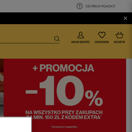
CENTRUM POMOCY
×
MOJE KONTO
SCHOWEK
KOSZYK
BUTY DLA CHŁOPCA
BUTY DLA DZIEWCZYNKI
0-4 lat
0-4 lat
4-8 lat
4-8 lat
9-16 lat
9-16 lat