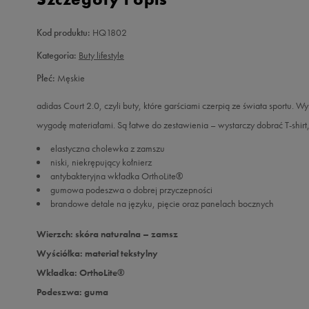
Kod produktu:
HQ1802
Kategoria:
Buty lifestyle
Płeć:
Męskie
adidas Court 2.0, czyli buty, które garściami czerpią ze świata sportu. 
wygodę materiałami. Są łatwe do zestawienia – wystarczy dobrać T-shirt,
elastyczna cholewka z zamszu
niski, niekrępujący kołnierz
antybakteryjna wkładka OrthoLite®
gumowa podeszwa o dobrej przyczepności
brandowe detale na języku, pięcie oraz panelach bocznych
Wierzch: skóra naturalna – zamsz
Wyściółka: materiał tekstylny
Wkładka: OrthoLite®
Podeszwa: guma