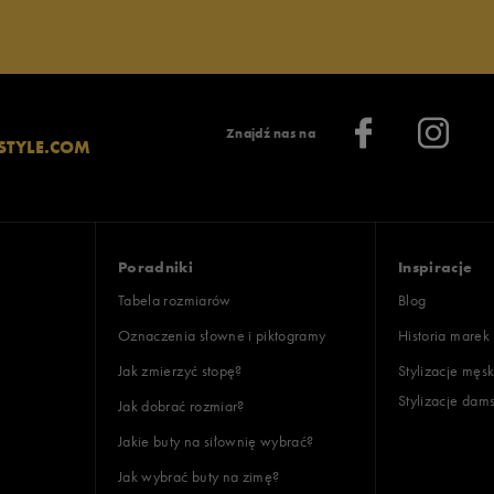
lientów
Znajdź nas na
STYLE.COM
Wyczyść
Szukaj
Poradniki
Inspiracje
Tabela rozmiarów
Blog
Oznaczenia słowne i piktogramy
Historia marek
Jak zmierzyć stopę?
Stylizacje męsk
Stylizacje dam
Jak dobrać rozmiar?
Jakie buty na siłownię wybrać?
Jak wybrać buty na zimę?