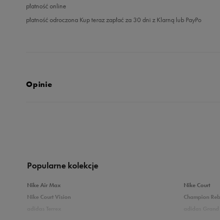
płatność online
płatność odroczona Kup teraz zapłać za 30 dni z Klarną lub PayPo
Opinie
4.8
opinii klientów
65
z całego okresu
zebranych i zweryfikowanych przez
Popularne kolekcje
Nike Air Max
Nike Court
Nike Court Vision
Champion Re
adidas Terrex
adidas Grand 
5
8