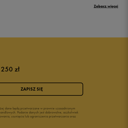
Umbro Griffin
Zobacz więcej
New Balance 500
Puma sneakersy męskie
Buty adidas męskie
Buty męskie czarne
Buty męskie Nike
Buty męskie 42
 250 zł
Buty męskie 46
ZAPISZ SIĘ
wyżej dane będą przetwarzane w prawnie uzasadnionym
i handlowych. Podanie danych jest dobrowolne, aczkolwiek
owania, usunięcia lub ograniczenia przetwarzania oraz