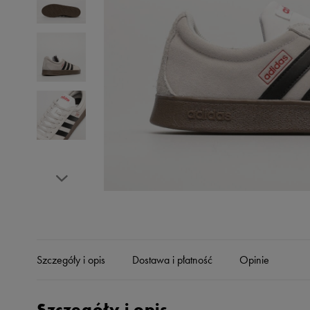
Skechers
Timberland
Umbro
Under Armour
Up8
U.S. Polo ASSN.
Vans
Szczegóły i opis
Dostawa i płatność
Opinie
Szczegóły i opis