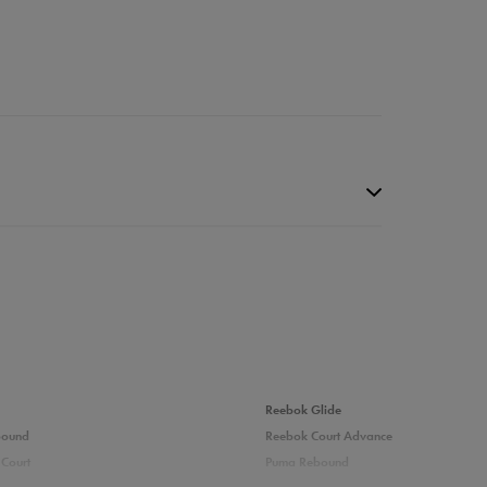
Reebok Glide
bound
Reebok Court Advance
Court
Puma Rebound
8%