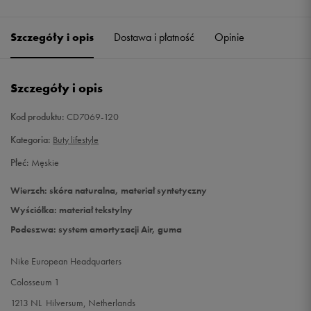
45,5
29,5 cm
Powiadom o dostępności
Szczegóły i opis
Dostawa i płatność
Opinie
46
30 cm
Powiadom o dostępności
Szczegóły i opis
Kod produktu:
CD7069-120
Kategoria:
Buty lifestyle
Płeć:
Męskie
Wierzch: skóra naturalna, materiał syntetyczny
Wyściółka: materiał tekstylny
Podeszwa: system amortyzacji Air, guma
Nike European Headquarters
Colosseum 1
1213 NL Hilversum, Netherlands