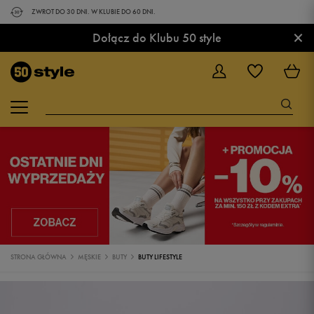
ZWROT DO 30 DNI. W KLUBIE DO 60 DNI.
×
Dołącz do Klubu 50 style
STRONA GŁÓWNA
MĘSKIE
BUTY
BUTY LIFESTYLE