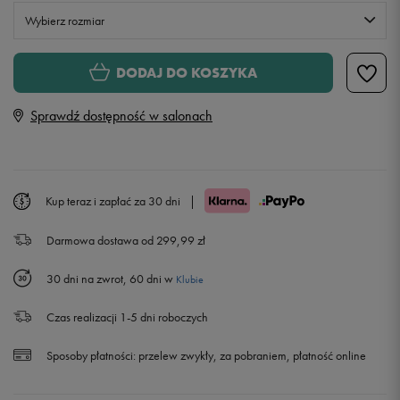
Wybierz rozmiar
Rozmiary EU
Rozmiary US
DODAJ DO KOSZYKA
41
26 cm
Powiadom o dostępności
Sprawdź dostępność w salonach
42
26,5 cm
42,5
27 cm
Kup teraz i zapłać za 30 dni
|
Darmowa dostawa od 299,99 zł
43
27,5 cm
Powiadom o dostępności
30 dni na zwrot, 60 dni w
Klubie
44
28 cm
Powiadom o dostępności
Czas realizacji 1-5 dni roboczych
44,5
28,5 cm
Powiadom o dostępności
Sposoby płatności:
przelew zwykły, za pobraniem, płatność online
45
29 cm