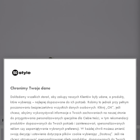
Chronimy Twoje dane
Dokładamy wszelkich starań, aby zakupy naszych Klientów były udane, a produkty,
które wybierają – najlepiej dopasowane do ich potrzeb. Robimy to jednak przy pełnym
poszanowaniu bezpieczeństwa wszystkich danych osobowych. Kliknij „OK”, jeśli
chcesz, abyśmy wykorzystywali informacje o Twoich zachowaniach na naszej stronie
do przygotowania personalizowanych specjalnie dla Ciebie treści, w tym rekomendacji
1/9
PROMO: DO -30%
produktów dopasowanych do Twoich potrzeb i zainteresowań, spersonalizowanych
reklam czy zapamiętywanie wybranych preferencji. W każdej chwili możesz zmienić
swoją decyzję i ustawienia dotyczące plików cookie wybierając „Dostosuj”. Jeśli nie
chcesz otrzymywać spersonalizowanej oferty produktów, dopasowanych do Twoich