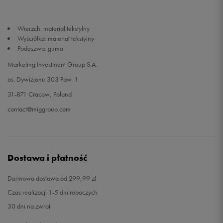
Wierzch: materiał tekstylny
Wyściółka: materiał tekstylny
Podeszwa: guma
Marketing Investment Group S.A.
os. Dywizjonu 303 Paw. 1
31-871 Cracow, Poland
contact@miggroup.com
Dostawa i płatność
Darmowa dostawa od 299,99 zł
Czas realizacji 1-5 dni roboczych
30 dni na zwrot