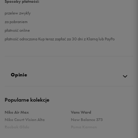
Sposoby płatności:
przelew zwykły
za pobraniem
płatność online
płatność odroczona Kup teraz zapłać za 30 dni z Klarną lub PayPo
Opinie
Produkt nie posiada recenzji
Popularne kolekcje
Nike Air Max
Vans Ward
Nike Court Vision Alta
New Balance 373
Reebok Glide
Puma Karmen
Reebok Classic
Vans Filmore