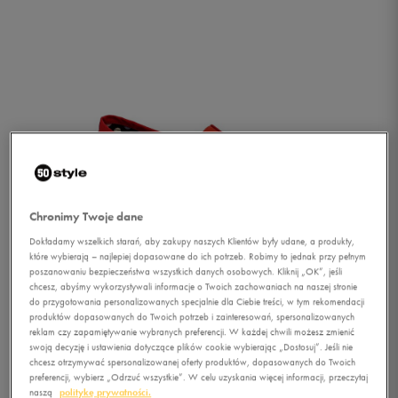
Chronimy Twoje dane
Dokładamy wszelkich starań, aby zakupy naszych Klientów były udane, a produkty,
które wybierają – najlepiej dopasowane do ich potrzeb. Robimy to jednak przy pełnym
poszanowaniu bezpieczeństwa wszystkich danych osobowych. Kliknij „OK”, jeśli
chcesz, abyśmy wykorzystywali informacje o Twoich zachowaniach na naszej stronie
do przygotowania personalizowanych specjalnie dla Ciebie treści, w tym rekomendacji
produktów dopasowanych do Twoich potrzeb i zainteresowań, spersonalizowanych
reklam czy zapamiętywanie wybranych preferencji. W każdej chwili możesz zmienić
1/4
swoją decyzję i ustawienia dotyczące plików cookie wybierając „Dostosuj”. Jeśli nie
chcesz otrzymywać spersonalizowanej oferty produktów, dopasowanych do Twoich
preferencji, wybierz „Odrzuć wszystkie”. W celu uzyskania więcej informacji, przeczytaj
naszą
politykę prywatności.