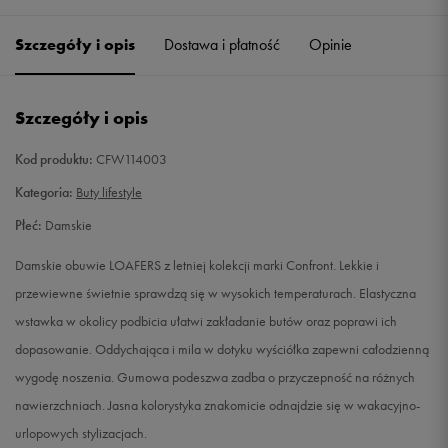
36
23 cm
Powiadom o dostępności
Szczegóły i opis
Dostawa i płatność
Opinie
37
23,5 cm
Powiadom o dostępności
Szczegóły i opis
38
24 cm
Powiadom o dostępności
Kod produktu:
CFW114003
39
25 cm
Powiadom o dostępności
Kategoria:
Buty lifestyle
Płeć:
Damskie
40
25,5 cm
Powiadom o dostępności
Damskie obuwie LOAFERS z letniej kolekcji marki Confront. Lekkie i
41
26 cm
Powiadom o dostępności
przewiewne świetnie sprawdzą się w wysokich temperaturach. Elastyczna
wstawka w okolicy podbicia ułatwi zakładanie butów oraz poprawi ich
dopasowanie. Oddychająca i mila w dotyku wyściółka zapewni całodzienną
wygodę noszenia. Gumowa podeszwa zadba o przyczepność na różnych
nawierzchniach. Jasna kolorystyka znakomicie odnajdzie się w wakacyjno-
urlopowych stylizacjach.