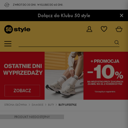
ZWROT DO 30 DNI. W KLUBIE DO 60 DNI.
×
Dołącz do Klubu 50 style
STRONA GŁÓWNA
DAMSKIE
BUTY
BUTY LIFESTYLE
PRODUKT NIEDOSTĘPNY