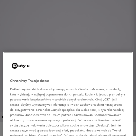
Chronimy Twoje dane
Dokładamy wszelkich starań, aby zakupy naszych Klientów były udane, a produkty,
1/1
które wybierają – najlepiej dopasowane do ich potrzeb. Robimy to jednak przy pełnym
poszanowaniu bezpieczeństwa wszystkich danych osobowych. Kliknij „OK”, jeśli
chcesz, abyśmy wykorzystywali informacje o Twoich zachowaniach na naszej stronie
do przygotowania personalizowanych specjalnie dla Ciebie treści, w tym rekomendacji
produktów dopasowanych do Twoich potrzeb i zainteresowań, spersonalizowanych
PROMO: DO -30%
reklam czy zapamiętywanie wybranych preferencji. W każdej chwili możesz zmienić
swoją decyzję i ustawienia dotyczące plików cookie wybierając „Dostosuj”. Jeśli nie
chcesz otrzymywać spersonalizowanej oferty produktów, dopasowanych do Twoich
NEW BALANCE LI
preferencji, wybierz „Odrzuć wszystkie”. W celu uzyskania więcej informacji, przeczytaj