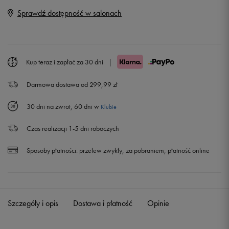
36
22,5 cm
Sprawdź dostępność w salonach
36,5
23 cm
37
23,5 cm
Kup teraz i zapłać za 30 dni
|
Darmowa dostawa od 299,99 zł
37,5
24 cm
Powiadom o dostępności
30 dni na zwrot, 60 dni w
Klubie
38
24,5 cm
Powiadom o dostępności
Czas realizacji 1-5 dni roboczych
39
25 cm
Powiadom o dostępności
Sposoby płatności:
przelew zwykły, za pobraniem, płatność online
Szczegóły i opis
Dostawa i płatność
Opinie