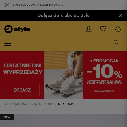
ZWROT DO 30 DNI. W KLUBIE DO 60 DNI.
×
Dołącz do Klubu 50 style
STRONA GŁÓWNA
DAMSKIE
BUTY
BUTY LIFESTYLE
NEW