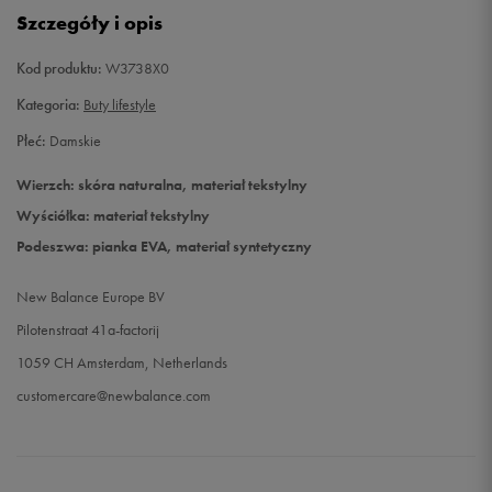
Szczegóły i opis
Kod produktu:
W3738X0
Kategoria:
Buty lifestyle
Płeć:
Damskie
Wierzch: skóra naturalna, materiał tekstylny
Wyściółka: materiał tekstylny
Podeszwa: pianka EVA, materiał syntetyczny
New Balance Europe BV
Pilotenstraat 41a-factorij
1059 CH Amsterdam, Netherlands
customercare@newbalance.com