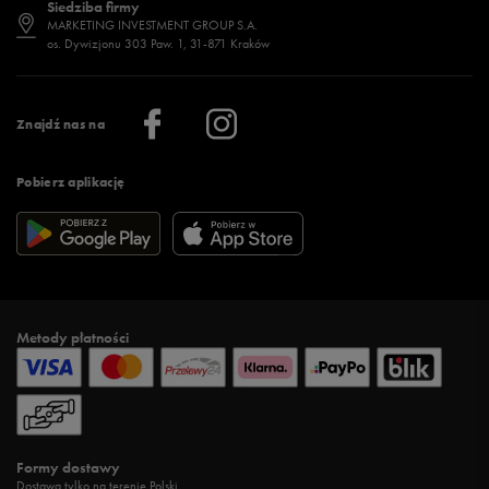
Siedziba firmy
Jak wybrać buty na zimę?
Stylizacje damskie
Sklepy stacjonarne
MARKETING INVESTMENT GROUP S.A.
os. Dywizjonu 303 Paw. 1, 31-871 Kraków
Więcej >
Klub 50 style
Regulamin sklepu 50 style
Praca
Regulamin aplikacji 50 style
Informacje o firmie
Więcej regulaminów >
Znajdź nas na
Pobierz aplikację
Metody płatności
Formy dostawy
Dostawa tylko na terenie Polski