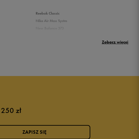
Reebok Classic
Nike Air Max Systm
New Balance 373
Umbro Griffin
Zobacz więcej
New Balance 500
Puma sneakersy męskie
Buty adidas męskie
Buty męskie czarne
Buty męskie Nike
Buty męskie 42
 250 zł
Buty męskie 46
ZAPISZ SIĘ