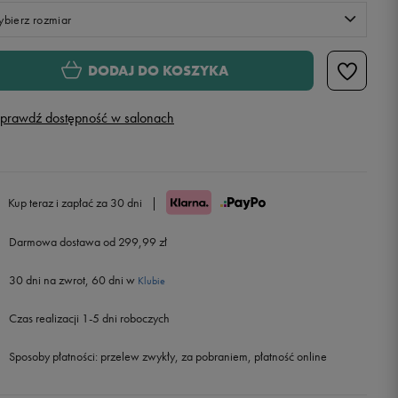
bierz rozmiar
Rozmiary EU
Rozmiary US
DODAJ DO KOSZYKA
41,5
26 cm
prawdź dostępność w salonach
42
26,5 cm
42,5
27 cm
Kup teraz i zapłać za 30 dni
|
43
27,5 cm
Powiadom o dostępności
Darmowa dostawa od 299,99 zł
30 dni na zwrot, 60 dni w
44
28 cm
Powiadom o dostępności
Klubie
Czas realizacji 1-5 dni roboczych
44,5
28,5 cm
Powiadom o dostępności
Sposoby płatności:
przelew zwykły, za pobraniem, płatność online
45
29 cm
Powiadom o dostępności