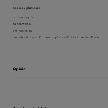
Sposoby płatności:
przelew zwykły
za pobraniem
płatność online
płatność odroczona Kup teraz zapłać za 30 dni z Klarną lub PayPo
Opinie
5.0
opinii klientów
12
z całego okresu
zebranych i zweryfikowanych przez