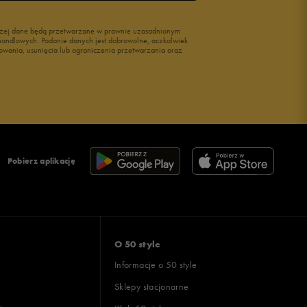
wyżej dane będą przetwarzane w prawnie uzasadnionym
i handlowych. Podanie danych jest dobrowolne, aczkolwiek
owania, usunięcia lub ograniczenia przetwarzania oraz
Pobierz aplikację
O 50 style
Informacje o 50 style
Sklepy stacjonarne