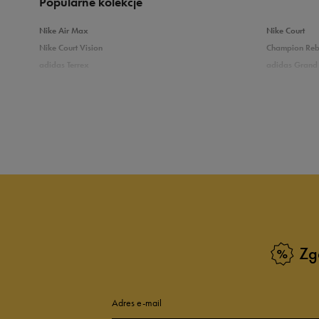
Popularne kolekcje
Nike Air Max
Nike Court
Nike Court Vision
Champion Re
adidas Terrex
adidas Grand 
5
10
Puma Caven
Vans Filmore
adidas Breaknet
Skechers Uno
4
Zobacz również
3
Białe sneakersy męskie
Czarne sneake
2
Sneakersy zimowe męskie
Sneakersy nisk
Buty Fila męskie
Białe buty męs
1
Buty czerwone męskie
Buty niebieski
Buty męskie Puma
Buty męskie w
Zg
Buty męskie 43
Buty męskie 4
Szerokość
Liczba głosów
Adres e-mail