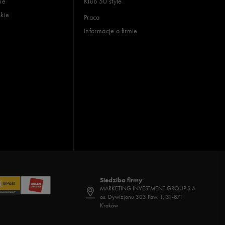
ie
Klub 50 style
skie
Praca
Informacje o firmie
Siedziba firmy
MARKETING INVESTMENT GROUP S.A.
os. Dywizjonu 303 Paw. 1, 31-871
Kraków