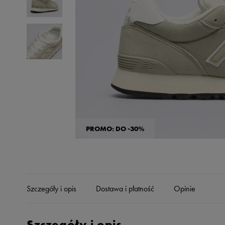
Skechers
Timberland
Umbro
Under Armour
Up8
U.S. Polo ASSN.
Vans
PROMO: DO -30%
Szczegóły i opis
Dostawa i płatność
Opinie
Szczegóły i opis