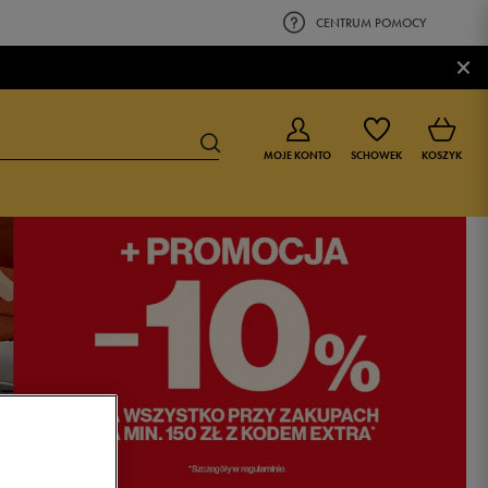
CENTRUM POMOCY
×
MOJE KONTO
SCHOWEK
KOSZYK
BUTY DLA CHŁOPCA
BUTY DLA DZIEWCZYNKI
0-4 lat
0-4 lat
4-8 lat
4-8 lat
9-16 lat
9-16 lat