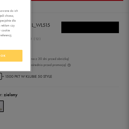
asowane do ich
śli chcesz,
ecjalnie dla
W BALANCE ML_WL515
 reklam czy
w cookie
eferencji,
5.0
(
12
)
4,99
zł
z Vat
OK
49
zł
-3%
(najniższa cena z 30 dni przed obniżką)
99
zł
-35%
(cena bezpośrednio przed promocją)
+ 1500 PKT W
KLUBIE 50 STYLE
r:
zielony