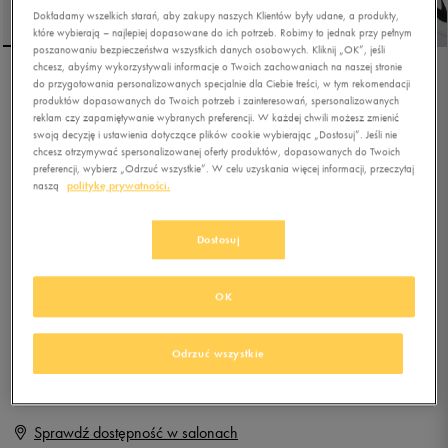
Dokładamy wszelkich starań, aby zakupy naszych Klientów były udane, a produkty,
które wybierają – najlepiej dopasowane do ich potrzeb. Robimy to jednak przy pełnym
poszanowaniu bezpieczeństwa wszystkich danych osobowych. Kliknij „OK”, jeśli
chcesz, abyśmy wykorzystywali informacje o Twoich zachowaniach na naszej stronie
do przygotowania personalizowanych specjalnie dla Ciebie treści, w tym rekomendacji
NIKE COURT VISION LO
produktów dopasowanych do Twoich potrzeb i zainteresowań, spersonalizowanych
NN
reklam czy zapamiętywanie wybranych preferencji. W każdej chwili możesz zmienić
swoją decyzję i ustawienia dotyczące plików cookie wybierając „Dostosuj”. Jeśli nie
chcesz otrzymywać spersonalizowanej oferty produktów, dopasowanych do Twoich
5.0
(
244
)
preferencji, wybierz „Odrzuć wszystkie”. W celu uzyskania więcej informacji, przeczytaj
249,99
zł
z Vat
naszą
politykę prywatności.
+ 1250 PKT W
KLUBIE 50 STYLE
Dostosuj
OK
Produkt niedostępny
Jeśli artykuł będzie ponownie dostępny, otrzymasz od nas powiadomienie.
Odrzuć wszystkie
Wybierz rozmiar
Sprawdź dostępność w salonach
Rozmiary EU
Rozmiary US