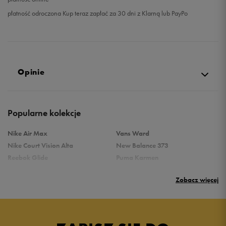
płatność odroczona Kup teraz zapłać za 30 dni z Klarną lub PayPo
Opinie
5.0
Popularne kolekcje
opinii klientów
244
z całego okresu
Nike Air Max
Vans Ward
zebranych i zweryfikowanych przez
Nike Court Vision Alta
New Balance 373
Reebok Glide
Puma Karmen
Reebok Classic
Vans Filmore
Zobacz więcej
Puma Carina
adidas Ozelle
Reebok Court Advance
Nike Gamma Force
5
97%
Nike Air Max Systm
adidas Breaknet
Converse Chuck Taylor All Star
Skechers Uno