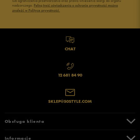
lub ograniczenia przetwarzania oraz prawo wniesienia skargi do organu
Jak zbieramy opinie?
Buty Fila damskie
Buty damskie 37
nadzorczego.
Pełną treść oświadczenia o ochronie prywatności można
znaleźć w Polityce prywatności.
Buty Reebok damskie
Buty damskie 38
Buty na platformie damskie
Buty damskie 39
Opinie klientów
Wyczyść
Szukaj
CHAT
12 681 84 90
SKLEP@50STYLE.COM
Obsługa klienta
Centrum Pomocy
Informacje