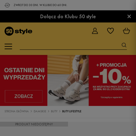
ZWROT DO 30 DNI. W KLUBIE DO 60 DNI.
×
Dołącz do Klubu 50 style
STRONA GŁÓWNA
DAMSKIE
BUTY
BUTY LIFESTYLE
PRODUKT NIEDOSTĘPNY