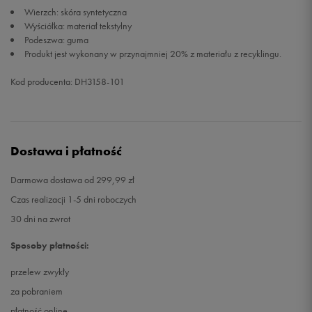
Wierzch: skóra syntetyczna
Wyściółka: materiał tekstylny
41
26,5 cm
Powiadom o dostępności
Podeszwa: guma
Produkt jest wykonany w przynajmniej 20% z materiału z recyklingu.
42
27 cm
Powiadom o dostępności
Kod producenta: DH3158-101
42,5
27,5 cm
Powiadom o dostępności
43
28 cm
Powiadom o dostępności
Dostawa i płatność
44
28,5 cm
Powiadom o dostępności
Darmowa dostawa od 299,99 zł
Czas realizacji 1-5 dni roboczych
44,5
29 cm
Powiadom o dostępności
30 dni na zwrot
Sposoby płatności:
przelew zwykły
za pobraniem
płatność online