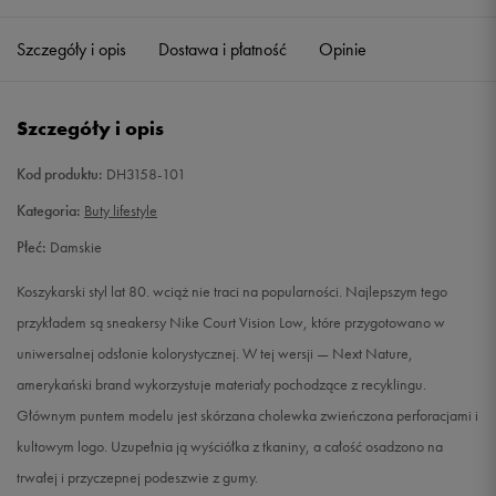
35,5
22 cm
Powiadom o dostępności
Szczegóły i opis
Dostawa i płatność
Opinie
36
22,5 cm
Powiadom o dostępności
Szczegóły i opis
36,5
23 cm
Powiadom o dostępności
Kod produktu:
DH3158-101
37,5
23,5 cm
Powiadom o dostępności
Kategoria:
Buty lifestyle
Płeć:
Damskie
38
24 cm
Powiadom o dostępności
Koszykarski styl lat 80. wciąż nie traci na popularności. Najlepszym tego
38,5
24,5 cm
Powiadom o dostępności
przykładem są sneakersy Nike Court Vision Low, które przygotowano w
uniwersalnej odsłonie kolorystycznej. W tej wersji — Next Nature,
39
25 cm
Powiadom o dostępności
amerykański brand wykorzystuje materiały pochodzące z recyklingu.
Głównym puntem modelu jest skórzana cholewka zwieńczona perforacjami i
40
25,5 cm
Powiadom o dostępności
kultowym logo. Uzupełnia ją wyściółka z tkaniny, a całość osadzono na
trwałej i przyczepnej podeszwie z gumy.
40,5
26 cm
Powiadom o dostępności