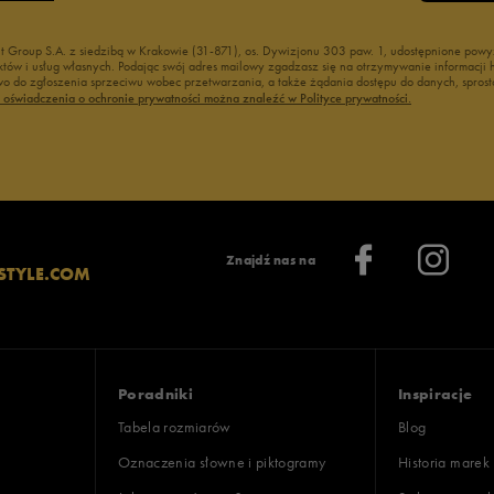
nt Group S.A. z siedzibą w Krakowie (31-871), os. Dywizjonu 303 paw. 1, udostępnione po
duktów i usług własnych. Podając swój adres mailowy zgadzasz się na otrzymywanie informacj
 do zgłoszenia sprzeciwu wobec przetwarzania, a także żądania dostępu do danych, sprost
ć oświadczenia o ochronie prywatności można znaleźć w Polityce prywatności.
Znajdź nas na
STYLE.COM
Poradniki
Inspiracje
Tabela rozmiarów
Blog
Oznaczenia słowne i piktogramy
Historia marek