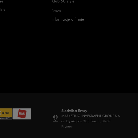
ie
Klub 50 style
skie
Praca
Informacje o firmie
Siedziba firmy
MARKETING INVESTMENT GROUP S.A.
os. Dywizjonu 303 Paw. 1, 31-871
Kraków