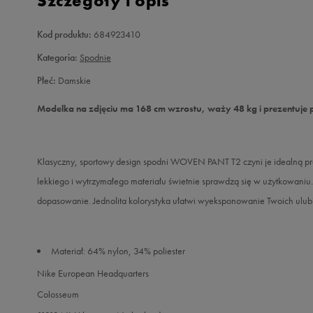
Szczegóły i opis
Kod produktu:
684923410
Kategoria:
Spodnie
Płeć:
Damskie
Modelka na zdjęciu ma 168 cm wzrostu, waży 48 kg i prezentuje 
Klasyczny, sportowy design spodni WOVEN PANT T2 czyni je idealną pr
lekkiego i wytrzymałego materiału świetnie sprawdzą się w użytkowaniu
dopasowanie. Jednolita kolorystyka ułatwi wyeksponowanie Twoich ulu
Materiał: 64% nylon, 34% poliester
Nike European Headquarters
Colosseum