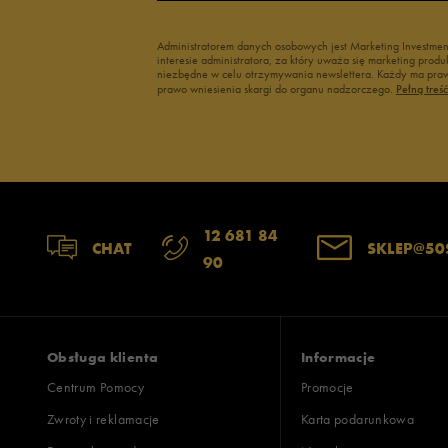
Administratorem danych osobowych jest Marketing Investme
interesie administratora, za który uważa się marketing pro
niezbędne w celu otrzymywania newslettera. Każdy ma prawo
prawo wniesienia skargi do organu nadzorczego.
Pełną treś
12 681 84
CHAT
SKLEP@50
90
Obsługa klienta
Informacje
Centrum Pomocy
Promocje
Zwroty i reklamacje
Karta podarunkowa