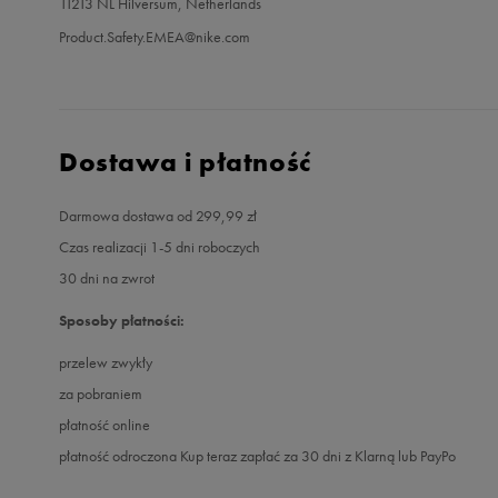
11213 NL Hilversum, Netherlands
Product.Safety.EMEA@nike.com
Dostawa i płatność
Darmowa dostawa od 299,99 zł
Czas realizacji 1-5 dni roboczych
30 dni na zwrot
Sposoby płatności:
przelew zwykły
za pobraniem
płatność online
płatność odroczona Kup teraz zapłać za 30 dni z Klarną lub PayPo