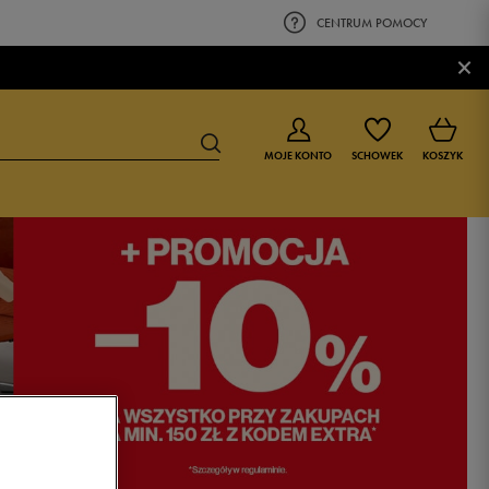
CENTRUM POMOCY
×
MOJE KONTO
SCHOWEK
KOSZYK
BUTY DLA CHŁOPCA
BUTY DLA DZIEWCZYNKI
0-4 lat
0-4 lat
4-8 lat
4-8 lat
9-16 lat
9-16 lat