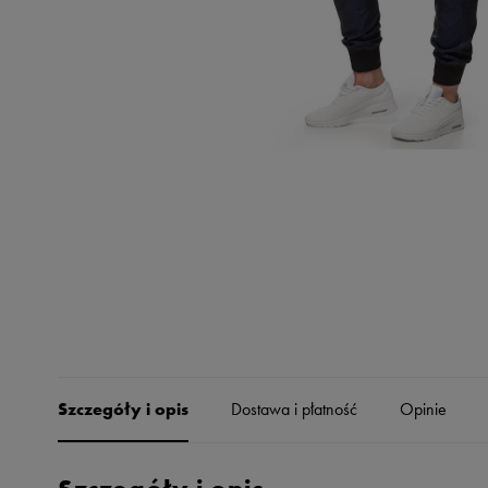
Skechers
Timberland
Umbro
Under Armour
Up8
U.S. Polo ASSN.
Vans
Szczegóły i opis
Dostawa i płatność
Opinie