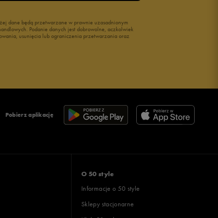
wyżej dane będą przetwarzane w prawnie uzasadnionym
i handlowych. Podanie danych jest dobrowolne, aczkolwiek
owania, usunięcia lub ograniczenia przetwarzania oraz
Pobierz aplikację
O 50 style
Informacje o 50 style
Sklepy stacjonarne